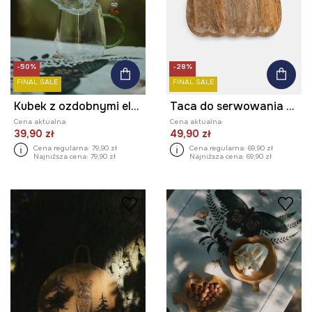
-50%
-28%
FINAL SALE
FINAL SALE
Kubek z ozdobnymi elementami (2-pack)
Taca do serwowania drewniana - dynia
Cena aktualna:
Cena aktualna:
39,90 zł
49,90 zł
Cena regularna:
79,90 zł
Cena regularna:
69,90 zł
Najniższa cena:
79,90 zł
Najniższa cena:
69,90 zł