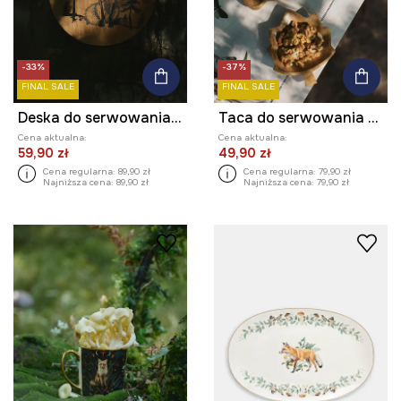
-33%
-37%
FINAL SALE
FINAL SALE
Deska do serwowania drewniana z grawerem
Taca do serwowania drewniana (3-pack)
Cena aktualna:
Cena aktualna:
59,90 zł
49,90 zł
Cena regularna:
89,90 zł
Cena regularna:
79,90 zł
Najniższa cena:
89,90 zł
Najniższa cena:
79,90 zł