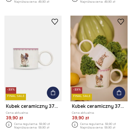
Najniższa cena:
49,90 zł
Najniższa cena:
49,90 zł
-33%
-33%
FINAL SALE
FINAL SALE
Kubek ceramiczny 370 ml w kury
Kubek ceramiczny 370 ml wzorzysty
Cena aktualna:
Cena aktualna:
39,90 zł
39,90 zł
Cena regularna:
59,90 zł
Cena regularna:
59,90 zł
Najniższa cena:
59,90 zł
Najniższa cena:
59,90 zł