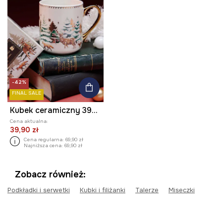
-42%
FINAL SALE
Kubek ceramiczny 390 ml świąteczny
Cena aktualna:
39,90 zł
Cena regularna:
69,90 zł
Najniższa cena:
69,90 zł
Zobacz również:
Podkładki i serwetki
Kubki i filiżanki
Talerze
Miseczki