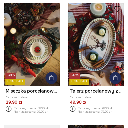
-25%
-37%
FINAL SALE
FINAL SALE
Miseczka porcelanowa 440 ml
Talerz porcelanowy z ozdobnym wzorem
Cena aktualna:
Cena aktualna:
29,90 zł
49,90 zł
Cena regularna:
39,90 zł
Cena regularna:
79,90 zł
Najniższa cena:
39,90 zł
Najniższa cena:
79,90 zł