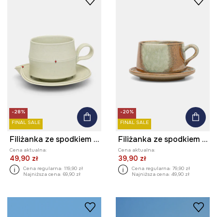
-28%
-20%
FINAL SALE
FINAL SALE
Filiżanka ze spodkiem ceramiczna
Filiżanka ze spodkiem ceramiczna
Cena aktualna:
Cena aktualna:
49,90 zł
39,90 zł
Cena regularna:
119,90 zł
Cena regularna:
79,90 zł
Najniższa cena:
69,90 zł
Najniższa cena:
49,90 zł