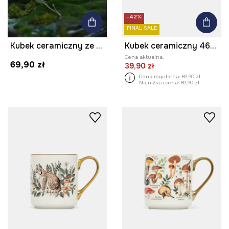
-42%
FINAL SALE
Kubek ceramiczny ze zwierzęcym motywem
Kubek ceramiczny 460 ml wzorzysty
Cena aktualna:
69,90 zł
39,90 zł
Cena regularna:
69,90 zł
Najniższa cena:
69,90 zł