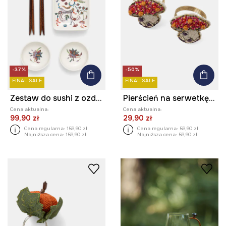
-37%
-50%
FINAL SALE
FINAL SALE
Zestaw do sushi z ozdobnym wzorem
Pierścień na serwetkę - grzyb (2-pack)
Cena aktualna:
Cena aktualna:
99,90 zł
29,90 zł
Cena regularna:
159,90 zł
Cena regularna:
59,90 zł
Najniższa cena:
159,90 zł
Najniższa cena:
59,90 zł