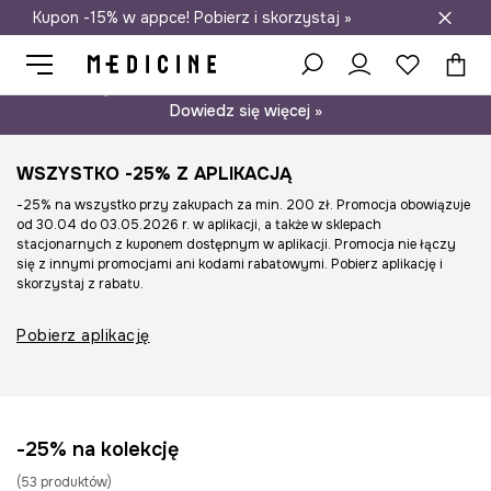
Kupon -15% w appce! Pobierz i skorzystaj »
Darmowa dostawa do salonów
Psst… mamy dla Ciebie kupon -15% na modele nieprzecenione.
Dowiedz się więcej »
WSZYSTKO -25% Z APLIKACJĄ
-25% na wszystko przy zakupach za min. 200 zł. Promocja obowiązuje
od 30.04 do 03.05.2026 r. w aplikacji, a także w sklepach
stacjonarnych z kuponem dostępnym w aplikacji. Promocja nie łączy
się z innymi promocjami ani kodami rabatowymi. Pobierz aplikację i
skorzystaj z rabatu.
Pobierz aplikację
-25% na kolekcję
(
53
produktów
)