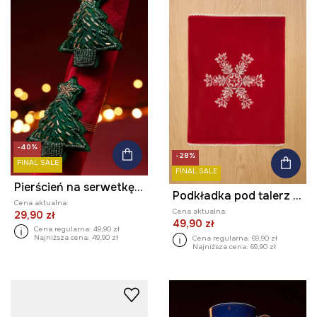
-40%
-28%
FINAL SALE
FINAL SALE
Pierścień na serwetkę - świąteczna choinka (2-pack)
Podkładka pod talerz świąteczna 35 x 45 cm (2-pack)
Cena aktualna:
Cena aktualna:
29,90 zł
49,90 zł
Cena regularna:
49,90 zł
Najniższa cena:
49,90 zł
Cena regularna:
69,90 zł
Najniższa cena:
69,90 zł