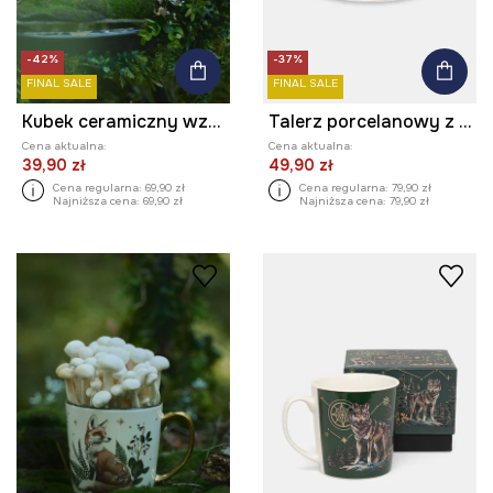
-42%
-37%
FINAL SALE
FINAL SALE
Kubek ceramiczny wzorzysty 460 ml
Talerz porcelanowy z ozdobnym wzorem
Cena aktualna:
Cena aktualna:
39,90 zł
49,90 zł
Cena regularna:
69,90 zł
Cena regularna:
79,90 zł
Najniższa cena:
69,90 zł
Najniższa cena:
79,90 zł