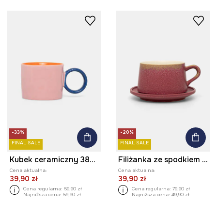
-33%
-20%
FINAL SALE
FINAL SALE
Kubek ceramiczny 380 ml
Filiżanka ze spodkiem ceramiczna
Cena aktualna:
Cena aktualna:
39,90 zł
39,90 zł
Cena regularna:
59,90 zł
Cena regularna:
79,90 zł
Najniższa cena:
59,90 zł
Najniższa cena:
49,90 zł