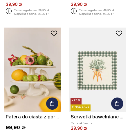
39,90 zł
29,90 zł
Cena regularna:
59,90 zł
Cena regularna:
49,90 zł
Najniższa cena:
59,90 zł
Najniższa cena:
49,90 zł
-25%
FINAL SALE
Patera do ciasta z porcelany
Serwetki bawełniane 40 x 40 cm 2-pack
Cena aktualna:
99,90 zł
29,90 zł