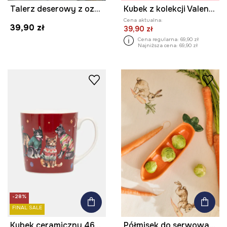
Talerz deserowy z ozdobnym wzorem
Kubek z kolekcji Valentine’s Day (2-pack)
Cena aktualna:
39,90 zł
39,90 zł
Cena regularna:
69,90 zł
Najniższa cena:
69,90 zł
-28%
FINAL SALE
Kubek ceramiczny 460 ml w koty
Półmisek do serwowania z porcelany