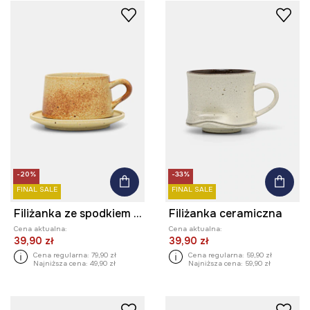
-20%
-33%
FINAL SALE
FINAL SALE
Filiżanka ze spodkiem ceramiczna
Filiżanka ceramiczna
Cena aktualna:
Cena aktualna:
39,90 zł
39,90 zł
Cena regularna:
79,90 zł
Cena regularna:
59,90 zł
Najniższa cena:
49,90 zł
Najniższa cena:
59,90 zł