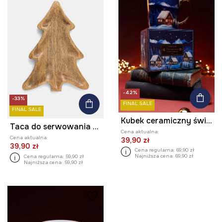
-42%
-33%
FINAL SALE
FINAL SALE
Kubek ceramiczny świąteczny 460 ml
Taca do serwowania drewniana - choinka
Cena aktualna:
Cena aktualna:
39,90 zł
39,90 zł
Cena regularna:
69,90 zł
Najniższa cena:
69,90 zł
Cena regularna:
59,90 zł
Najniższa cena:
59,90 zł