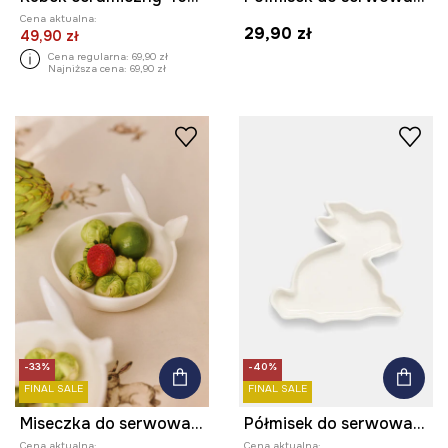
Cena aktualna:
29,90 zł
49,90 zł
Cena regularna:
69,90 zł
Najniższa cena:
69,90 zł
-33%
-40%
FINAL SALE
FINAL SALE
Miseczka do serwowania z porcelany
Półmisek do serwowania z porcelany
Cena aktualna:
Cena aktualna: