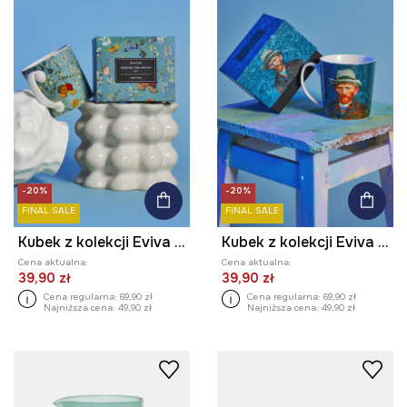
-20%
-20%
FINAL SALE
FINAL SALE
Kubek z kolekcji Eviva L'arte 460 ml
Kubek z kolekcji Eviva L'arte 460 ml
Cena aktualna:
Cena aktualna:
39,90 zł
39,90 zł
Cena regularna:
69,90 zł
Cena regularna:
69,90 zł
Najniższa cena:
49,90 zł
Najniższa cena:
49,90 zł