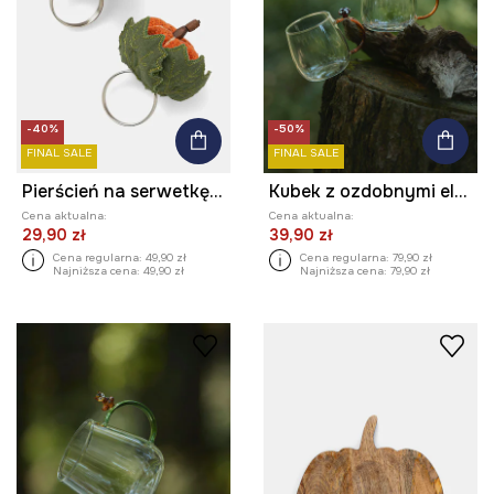
-40%
-50%
FINAL SALE
FINAL SALE
Pierścień na serwetkę - dynia (2-pack)
Kubek z ozdobnymi elementami (2-pack)
Cena aktualna:
Cena aktualna:
29,90 zł
39,90 zł
Cena regularna:
49,90 zł
Cena regularna:
79,90 zł
Najniższa cena:
49,90 zł
Najniższa cena:
79,90 zł