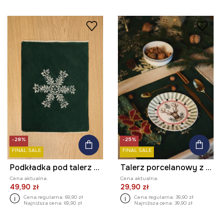
-28%
-25%
FINAL SALE
FINAL SALE
Podkładka pod talerz świąteczna 35 x 45 cm (2-pack)
Talerz porcelanowy z ozdobnym wzorem
Cena aktualna:
Cena aktualna:
49,90 zł
29,90 zł
Cena regularna:
69,90 zł
Cena regularna:
39,90 zł
Najniższa cena:
69,90 zł
Najniższa cena:
39,90 zł