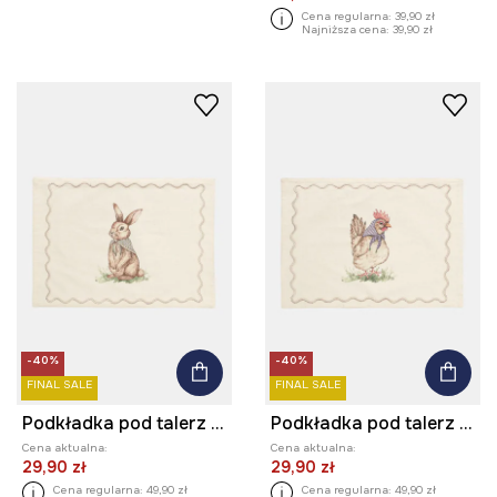
Cena regularna:
39,90 zł
Najniższa cena:
39,90 zł
-40%
-40%
FINAL SALE
FINAL SALE
Podkładka pod talerz bawełniana
Podkładka pod talerz z nadrukiem i haftem 45 x 35 cm
Cena aktualna:
Cena aktualna:
29,90 zł
29,90 zł
Cena regularna:
49,90 zł
Cena regularna:
49,90 zł