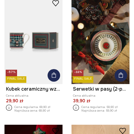
-57%
-33%
FINAL SALE
FINAL SALE
Kubek ceramiczny wzorzysty 390 ml
Serwetki w pasy (2-pack)
Cena aktualna:
Cena aktualna:
29,90 zł
39,90 zł
Cena regularna:
69,90 zł
Cena regularna:
59,90 zł
Najniższa cena:
69,90 zł
Najniższa cena:
59,90 zł