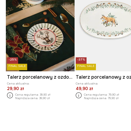
-25%
-37%
FINAL SALE
FINAL SALE
Talerz porcelanowy z ozdobnym wzorem
Cena aktualna:
Cena aktualna:
29,90 zł
49,90 zł
Cena regularna:
39,90 zł
Cena regularna:
79,90 zł
Najniższa cena:
39,90 zł
Najniższa cena:
79,90 zł