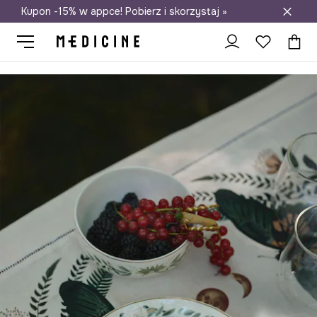
Kupon -15% w appce! Pobierz i skorzystaj »
Darmowa dostawa do salonów
Medicine
Home
Kuchnia i jadalnia
Zastawa stołowa
Talerze