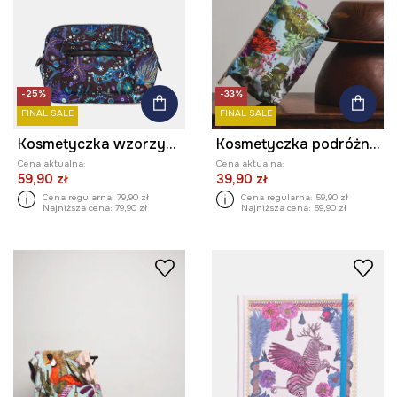
-25%
-33%
FINAL SALE
FINAL SALE
Kosmetyczka wzorzysta
Kosmetyczka podróżna damska z kolekcji Ilona Tambor x Medicine
Cena aktualna:
Cena aktualna:
59,90 zł
39,90 zł
Cena regularna:
79,90 zł
Cena regularna:
59,90 zł
Najniższa cena:
79,90 zł
Najniższa cena:
59,90 zł