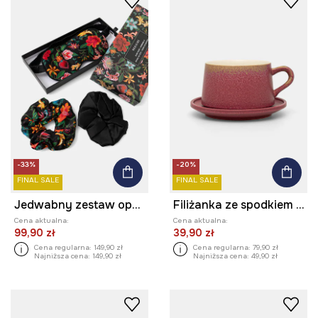
-33%
-20%
FINAL SALE
FINAL SALE
Jedwabny zestaw opaski na oczy i gumek do włosów
Filiżanka ze spodkiem ceramiczna
Cena aktualna:
Cena aktualna:
99,90 zł
39,90 zł
Cena regularna:
149,90 zł
Cena regularna:
79,90 zł
Najniższa cena:
149,90 zł
Najniższa cena:
49,90 zł