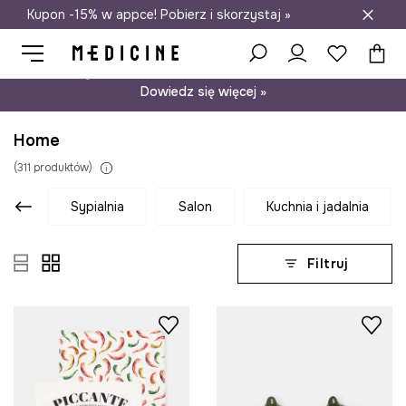
Kupon -15% w appce! Pobierz i skorzystaj »
Darmowa dostawa do salonów
Psst… mamy dla Ciebie kupon -15% na modele nieprzecenione.
Dowiedz się więcej »
Home
(
311
produktów
)
sypialnia
salon
kuchnia i jadalnia
Filtruj