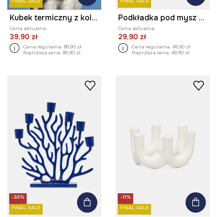
FINAL SALE
FINAL SALE
Kubek termiczny z kolekcji Eviva L'arte
Podkładka pod mysz z kolekcji Eviva L'arte
Cena aktualna:
Cena aktualna:
39,90 zł
29,90 zł
Cena regularna:
89,90 zł
Cena regularna:
49,90 zł
Najniższa cena:
89,90 zł
Najniższa cena:
49,90 zł
-33%
-11%
FINAL SALE
FINAL SALE