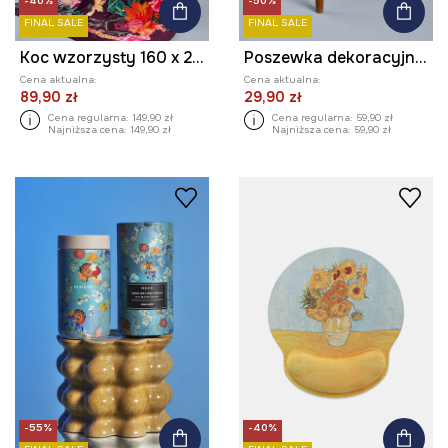
-40%
-50%
FINAL SALE
FINAL SALE
Koc wzorzysty 160 x 220 cm
Poszewka dekoracyjna na poduszkę z kolekcji Frida
Cena aktualna:
Cena aktualna:
89,90 zł
29,90 zł
Cena regularna:
149,90 zł
Cena regularna:
59,90 zł
Najniższa cena:
149,90 zł
Najniższa cena:
59,90 zł
-55%
-40%