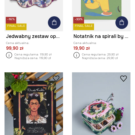
-16%
-33%
FINAL SALE
FINAL SALE
Jedwabny zestaw opaska na oczy i gumki do włosów z kolekcji Ilona Tambor x Medicine
Notatnik na spirali by Jagoda Pecela, Grafika Polska
Cena aktualna:
Cena aktualna:
99,90 zł
19,90 zł
Cena regularna:
119,90 zł
Cena regularna:
29,90 zł
Najniższa cena:
119,90 zł
Najniższa cena:
29,90 zł