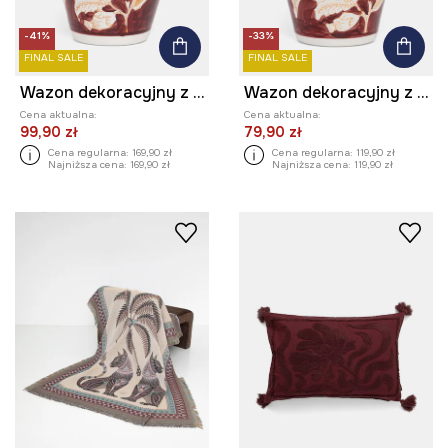
-41%
-33%
FINAL SALE
FINAL SALE
Wazon dekoracyjny z kamionki 34 cm
Wazon dekoracyjny z kamionki 29 cm
Cena aktualna:
Cena aktualna:
99,90 zł
79,90 zł
Cena regularna:
169,90 zł
Cena regularna:
119,90 zł
Najniższa cena:
169,90 zł
Najniższa cena:
119,90 zł