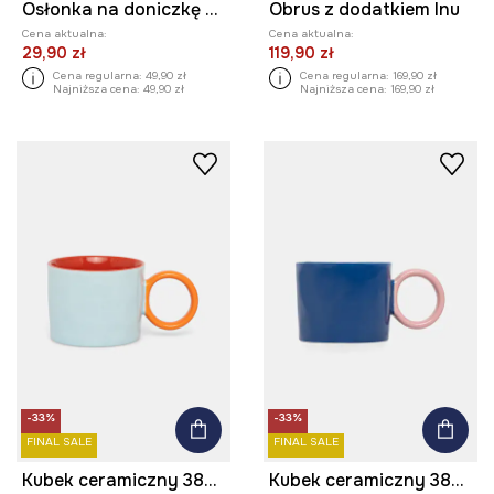
Osłonka na doniczkę dekoracyjna z materiału tekstylnego
Obrus z dodatkiem lnu
Cena aktualna:
Cena aktualna:
29,90 zł
119,90 zł
Cena regularna:
49,90 zł
Cena regularna:
169,90 zł
Najniższa cena:
49,90 zł
Najniższa cena:
169,90 zł
-33%
-33%
FINAL SALE
FINAL SALE
Kubek ceramiczny 380 ml
Kubek ceramiczny 380 ml