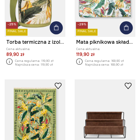
-25%
-29%
FINAL SALE
FINAL SALE
Torba termiczna z izolacją bawełniana
Mata piknikowa składana w banany
Cena aktualna:
Cena aktualna:
89,90 zł
119,90 zł
Cena regularna:
119,90 zł
Cena regularna:
169,90 zł
Najniższa cena:
119,90 zł
Najniższa cena:
169,90 zł