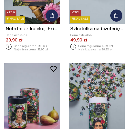
-25%
-28%
FINAL SALE
FINAL SALE
Notatnik z kolekcji Frida
Szkatułka na biżuterię z kolekcji Frida
Cena aktualna:
Cena aktualna:
29,90 zł
49,90 zł
Cena regularna:
39,90 zł
Cena regularna:
69,90 zł
Najniższa cena:
39,90 zł
Najniższa cena:
69,90 zł