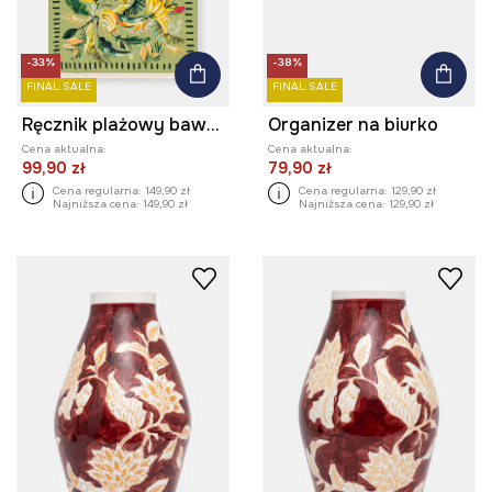
-33%
-38%
FINAL SALE
FINAL SALE
Ręcznik plażowy bawełniany
Organizer na biurko
Cena aktualna:
Cena aktualna:
99,90 zł
79,90 zł
Cena regularna:
149,90 zł
Cena regularna:
129,90 zł
Najniższa cena:
149,90 zł
Najniższa cena:
129,90 zł