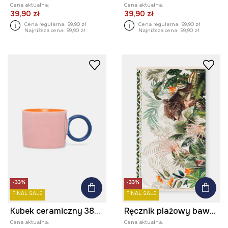
Cena aktualna:
Cena aktualna:
39,90 zł
39,90 zł
Cena regularna:
59,90 zł
Cena regularna:
59,90 zł
Najniższa cena:
59,90 zł
Najniższa cena:
59,90 zł
-33%
-33%
FINAL SALE
FINAL SALE
Kubek ceramiczny 380 ml
Ręcznik plażowy bawełniany
Cena aktualna:
Cena aktualna: