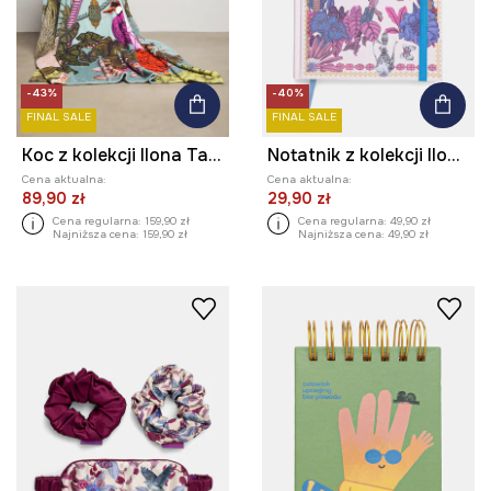
-43%
-40%
FINAL SALE
FINAL SALE
Koc z kolekcji Ilona Tambor x Medicine
Notatnik z kolekcji Ilona Tambor x Medicine
Cena aktualna:
Cena aktualna:
89,90 zł
29,90 zł
Cena regularna:
159,90 zł
Cena regularna:
49,90 zł
Najniższa cena:
159,90 zł
Najniższa cena:
49,90 zł