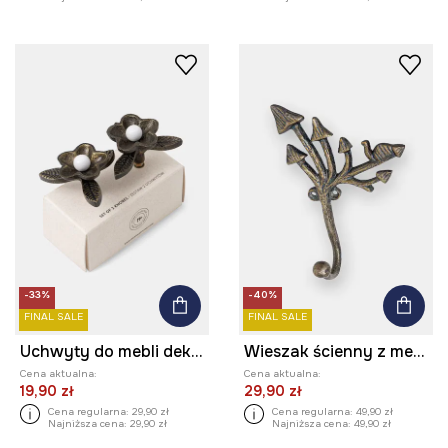
-33%
-40%
FINAL SALE
FINAL SALE
Uchwyty do mebli dekoracyjne
Wieszak ścienny z metalu postarzanego
Cena aktualna:
Cena aktualna:
19,90 zł
29,90 zł
Cena regularna:
29,90 zł
Cena regularna:
49,90 zł
Najniższa cena:
29,90 zł
Najniższa cena:
49,90 zł