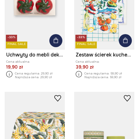
-33%
-33%
FINAL SALE
FINAL SALE
Uchwyty do mebli dekoracyjne z porcelany (2-pack)
Zestaw ścierek kuchennych z lnem
Cena aktualna:
Cena aktualna:
19,90 zł
39,90 zł
Cena regularna:
29,90 zł
Cena regularna:
59,90 zł
Najniższa cena:
29,90 zł
Najniższa cena:
59,90 zł