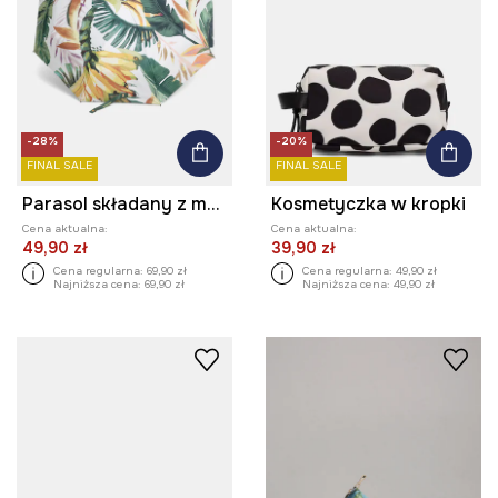
-28%
-20%
FINAL SALE
FINAL SALE
Parasol składany z motywem roślinnym
Kosmetyczka w kropki
Cena aktualna:
Cena aktualna:
49,90 zł
39,90 zł
Cena regularna:
69,90 zł
Cena regularna:
49,90 zł
Najniższa cena:
69,90 zł
Najniższa cena:
49,90 zł