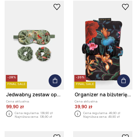
-28%
-20%
FINAL SALE
FINAL SALE
Jedwabny zestaw opaska na oczy i gumki do włosów
Organizer na biżuterię wzorzysty podróżny
Cena aktualna:
Cena aktualna:
99,90 zł
39,90 zł
Cena regularna:
139,90 zł
Cena regularna:
49,90 zł
Najniższa cena:
139,90 zł
Najniższa cena:
49,90 zł