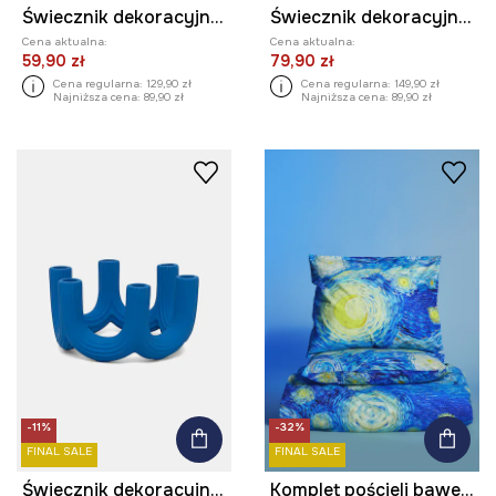
Świecznik dekoracyjny z aluminium
Świecznik dekoracyjny porcelanowy
Cena aktualna:
Cena aktualna:
59,90 zł
79,90 zł
Cena regularna:
129,90 zł
Cena regularna:
149,90 zł
Najniższa cena:
89,90 zł
Najniższa cena:
89,90 zł
-11%
-32%
FINAL SALE
FINAL SALE
Świecznik dekoracyjny porcelanowy
Komplet pościeli bawełnianej z kolekcji Eviva L'arte