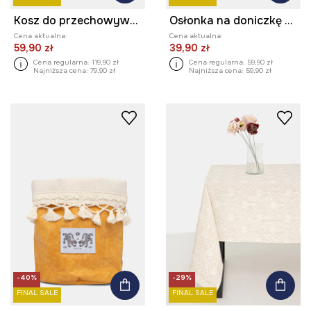
Kosz do przechowywania z bawełną
Osłonka na doniczkę dekoracyjna z materiału tekstylnego
Cena aktualna:
Cena aktualna:
59,90 zł
39,90 zł
Cena regularna:
119,90 zł
Cena regularna:
59,90 zł
Najniższa cena:
79,90 zł
Najniższa cena:
59,90 zł
-40%
-29%
FINAL SALE
FINAL SALE