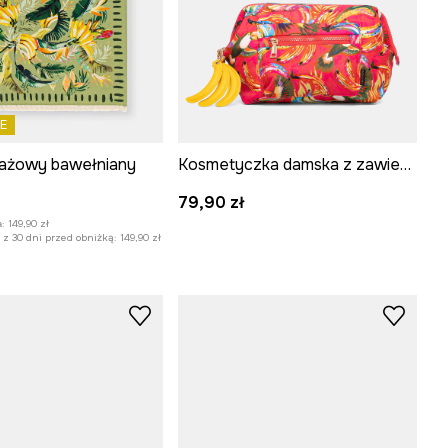
E
lażowy bawełniany
Kosmetyczka damska z zawieszką
:
79,90 zł
:
149,90 zł
z 30 dni przed obniżką:
149,90 zł