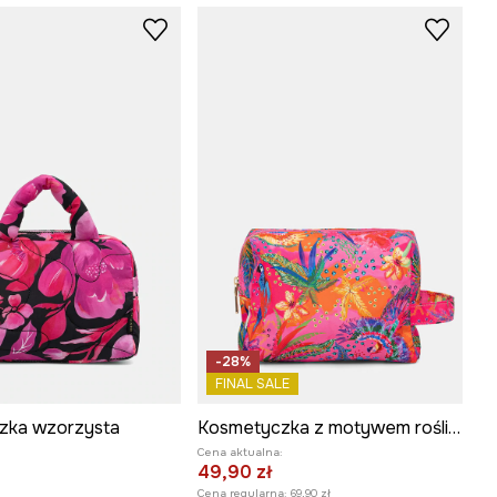
-28%
FINAL SALE
zka wzorzysta
Kosmetyczka z motywem roślinnym
Cena aktualna:
49,90 zł
Cena regularna:
69,90 zł