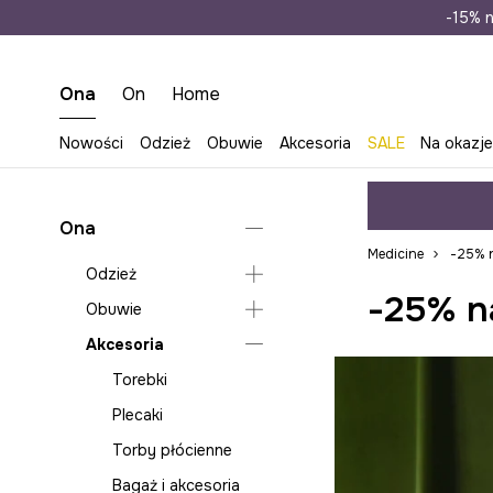
Wysyłka n
-15% n
Ona
On
Home
Nowości
Odzież
Obuwie
Akcesoria
SALE
Na okazj
Ona
Medicine
-25% n
Odzież
-25% n
Obuwie
Bielizna
Akcesoria
Bluzy
Klapki i sandały
Jeansy
Espadryle
Torebki
Kombinezony
Lifestyle i trampki
Plecaki
Koszule i bluzki
Baleriny
Torby płócienne
Kurtki
Mokasyny i półbuty
Bagaż i akcesoria