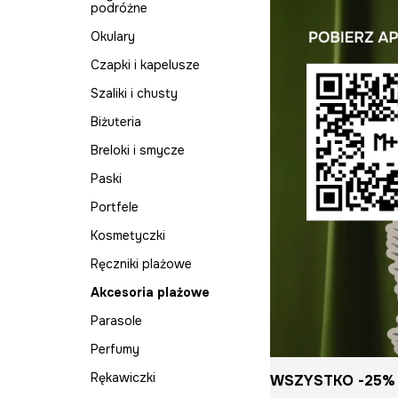
podróżne
Marynarki
Kalosze
Okulary
Piżamy
Kozaki i botki
Czapki i kapelusze
Płaszcze
Szpilki
Szaliki i chusty
Skarpetki
Kapcie
Biżuteria
Spodnie
Breloki i smycze
Spódnice
Paski
Stroje kąpielowe
Portfele
Sukienki
Kosmetyczki
Swetry
Ręczniki plażowe
Szorty
Akcesoria plażowe
Topy
Parasole
T-shirty
Perfumy
Sukienki na wesele
Rękawiczki
WSZYSTKO -25% 
Komplety