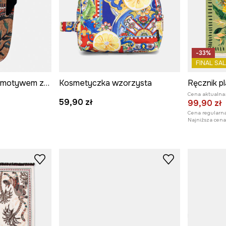
-33%
FINAL SAL
Japonki damskie z motywem zwierzęcym
Kosmetyczka wzorzysta
Ręcznik p
Cena aktualna
59,90 zł
99,90 zł
Cena regularna
Najniższa cena 