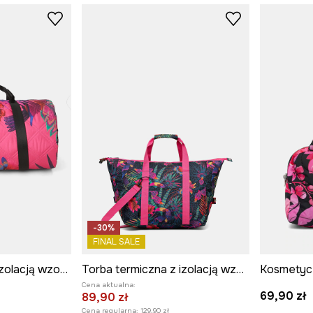
-30%
FINAL SALE
Mata piknikowa z izolacją wzorzysta kolor multicolor
Torba termiczna z izolacją wzorzysta
Kosmetyc
Cena aktualna:
69,90 zł
89,90 zł
Cena regularna:
129,90 zł