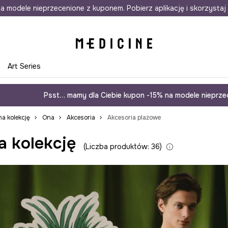
awet w 24h
a modele nieprzecenione z kuponem. Pobierz aplikację i skorzystaj 
Darmowa dostawa do salonów
30 d
e
Art Series
Psst… mamy dla Ciebie kupon -15% na modele nieprzec
a kolekcję
Ona
Akcesoria
Akcesoria plażowe
a kolekcję
Liczba produktów: 36