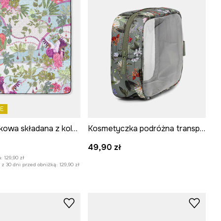
E
Mata piknikowa składana z kolekcji Ilona Tambor x Medicine
Kosmetyczka podróżna transparentna
:
49,90 zł
:
129,90 zł
z 30 dni przed obniżką:
129,90 zł