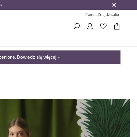
»
ni na zwrot
Pomoc
Znajdź salon
enione. Dowiedz się więcej »