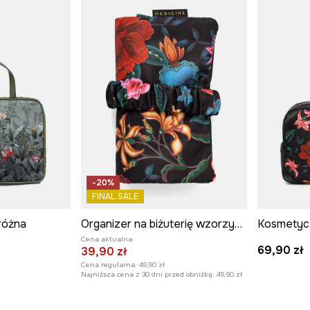
-20%
FINAL SALE
różna
Organizer na biżuterię wzorzysty podróżny
Kosmetyc
Cena aktualna:
69,90 zł
39,90 zł
Cena regularna:
49,90 zł
Najniższa cena z 30 dni przed obniżką:
49,90 zł