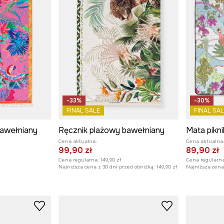
-33%
-30%
FINAL SALE
FINAL SAL
bawełniany
Ręcznik plażowy bawełniany
Cena aktualna:
Cena aktualna
99,90 zł
89,90 zł
Cena regularna:
149,90 zł
Cena regularna
Najniższa cena z 30 dni przed obniżką:
149,90 zł
Najniższa cena 