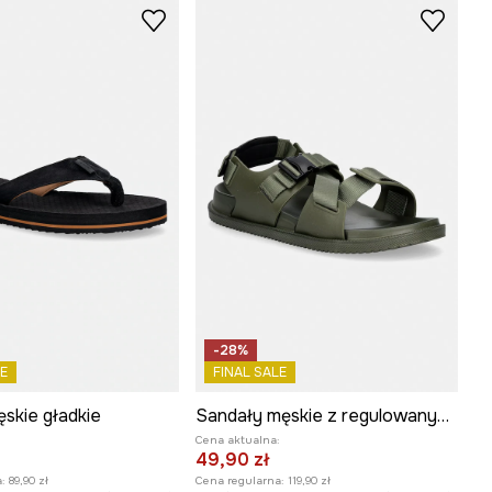
-28%
E
FINAL SALE
skie gładkie
Sandały męskie z regulowanymi paskami
:
Cena aktualna:
49,90 zł
:
89,90 zł
Cena regularna:
119,90 zł