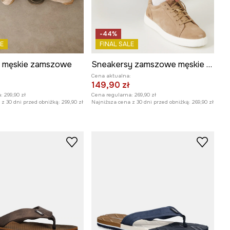
-44%
E
FINAL SALE
 męskie zamszowe
Sneakersy zamszowe męskie z elastyczną podeszwą kolor beżowy
:
Cena aktualna:
149,90 zł
:
299,90 zł
Cena regularna:
269,90 zł
z 30 dni przed obniżką:
299,90 zł
Najniższa cena z 30 dni przed obniżką:
269,90 zł