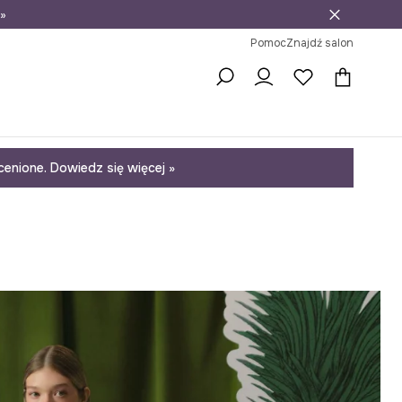
»
ni na zwrot
Pomoc
Znajdź salon
enione. Dowiedz się więcej »