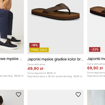
-16%
-22%
FINAL SALE
Mokasyny zamszowe męskie z elastyczną podeszwą kolor granatowy
Japonki mę
Japonki męskie gładkie kolor brązowy
Cena aktualna
Cena aktualna:
69,90 zł
49,90 zł
Cena regularna
Cena regularna:
89,90 zł
zed obniżką:
199,90 zł
Najniższa cena 
Najniższa cena z 30 dni przed obniżką:
59,90 zł