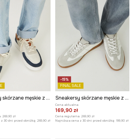
-15%
E
FINAL SALE
Sneakersy skórzane męskie z zamszowymi wstawkami kolor multicolor
Sneakersy skórzane męskie z elastyczną podeszwą kolor biały
:
Cena aktualna:
169,90 zł
:
269,90 zł
Cena regularna:
269,90 zł
z 30 dni przed obniżką:
269,90 zł
Najniższa cena z 30 dni przed obniżką:
199,90 zł