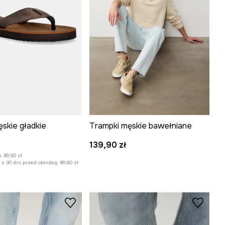
skie gładkie
Trampki męskie bawełniane
:
139,90 zł
:
89,90 zł
z 30 dni przed obniżką:
89,90 zł