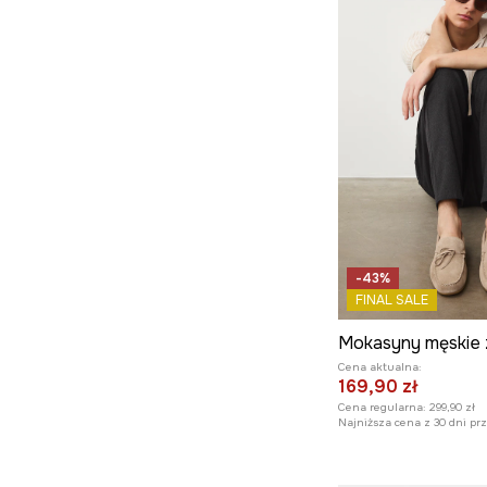
-43%
FINAL SALE
Mokasyny męskie
Cena aktualna:
169,90 zł
Cena regularna:
299,90 zł
Najniższa cena z 30 dni pr