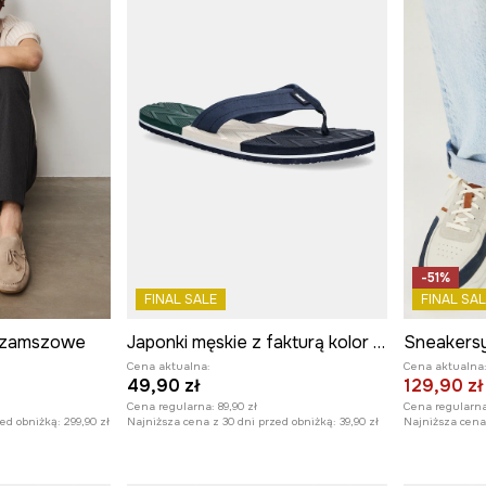
-51%
FINAL SALE
FINAL SAL
 zamszowe
Japonki męskie z fakturą kolor multicolor
Cena aktualna:
Cena aktualna
49,90 zł
129,90 zł
Cena regularna:
89,90 zł
Cena regularna
zed obniżką:
299,90 zł
Najniższa cena z 30 dni przed obniżką:
39,90 zł
Najniższa cena 