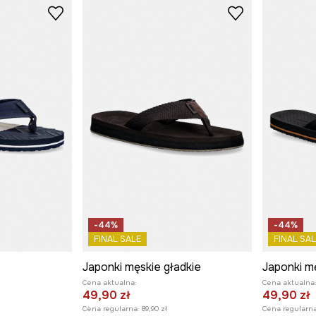
-44%
-44%
FINAL SALE
FINAL SAL
Japonki męskie gładkie
Japonki mę
Cena aktualna:
Cena aktualna
49,90 zł
49,90 zł
Cena regularna:
89,90 zł
Cena regularna