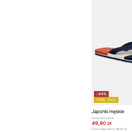
-44%
FINAL SALE
Japonki męskie
Cena aktualna:
49,90 zł
Cena regularna:
89,90 zł