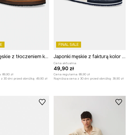
E
FINAL SALE
Japonki męskie z tłoczeniem kolor brązowy
Japonki męskie z fakturą kolor multicolor
:
Cena aktualna:
49,90 zł
:
89,90 zł
Cena regularna:
89,90 zł
z 30 dni przed obniżką:
49,90 zł
Najniższa cena z 30 dni przed obniżką:
39,90 zł