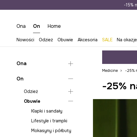
Wysyłka n
-15% n
Ona
On
Home
Nowości
Odzież
Obuwie
Akcesoria
SALE
Na okazj
Ona
Medicine
-25% n
Odzież
On
-25% n
Obuwie
Bielizna
Odzież
Akcesoria
Bluzy
Klapki i sandały
Obuwie
Bielizna
Jeansy
Espadryle
Torebki
Bluzy
Klapki i sandały
Kombinezony
Lifestyle i trampki
Plecaki
Jeansy
Lifestyle i trampki
Koszule i bluzki
Baleriny
Torby płócienne
Koszule
Mokasyny i półbuty
Kurtki
Mokasyny i półbuty
Bagaż i akcesoria