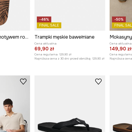
-46%
-50%
FINAL SALE
FINAL SAL
Japonki męskie z motywem roślinnym
Trampki męskie bawełniane
Mokasyny
Cena aktualna:
Cena aktualna
69,90 zł
149,90 zł
Cena regularna:
129,90 zł
Cena regularna
Najniższa cena z 30 dni przed obniżką:
129,90 zł
Najniższa cena 