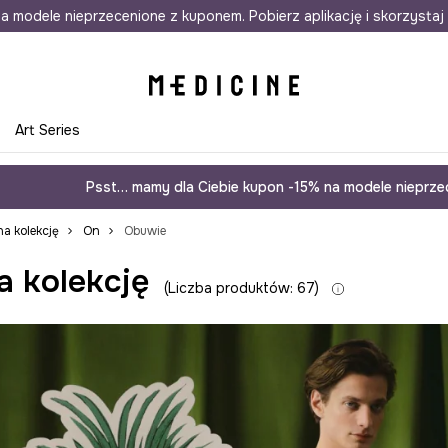
awet w 24h
a modele nieprzecenione z kuponem. Pobierz aplikację i skorzystaj 
Darmowa dostawa do salonów
30 d
e
Art Series
Psst… mamy dla Ciebie kupon -15% na modele nieprzec
a kolekcję
On
Obuwie
a kolekcję
Liczba produktów: 67