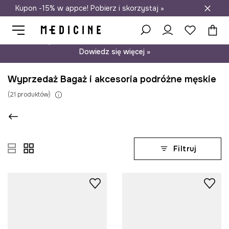
Kupon -15% w appce! Pobierz i skorzystaj »
Darmowa dostawa do salonów
Psst… mamy dla Ciebie kupon -15% na modele nieprzecenione.
Dowiedz się więcej »
Wyprzedaż Bagaż i akcesoria podróżne męskie
(
21
produktów
)
Filtruj