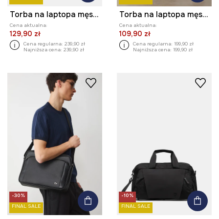
Torba na laptopa męska z imitacji skóry
Torba na laptopa męska
Cena aktualna:
Cena aktualna:
129,90 zł
109,90 zł
Cena regularna:
239,90 zł
Cena regularna:
199,90 zł
Najniższa cena:
239,90 zł
Najniższa cena:
199,90 zł
-30%
-10%
FINAL SALE
FINAL SALE