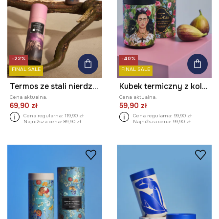
-22%
-40%
FINAL SALE
FINAL SALE
Termos ze stali nierdzewnej z kolekcji Bieszczadzki Park Narodowy x Medicine
Kubek termiczny z kolekcji Frida
Cena aktualna:
Cena aktualna:
69,90 zł
59,90 zł
Cena regularna:
119,90 zł
Cena regularna:
99,90 zł
Najniższa cena:
89,90 zł
Najniższa cena:
99,90 zł