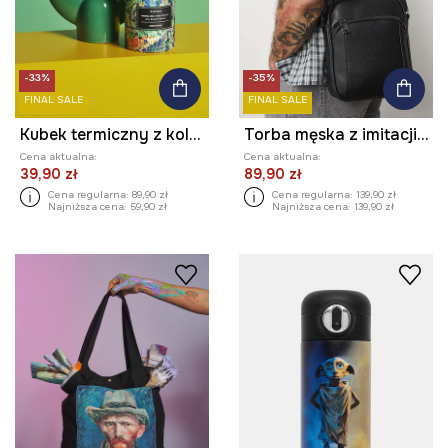
-33%
-35%
FINAL SALE
FINAL SALE
Kubek termiczny z kolekcji Eviva L'arte 480 ml
Torba męska z imitacji skóry
Cena aktualna:
Cena aktualna:
39,90 zł
89,90 zł
Cena regularna:
89,90 zł
Cena regularna:
139,90 zł
Najniższa cena:
59,90 zł
Najniższa cena:
139,90 zł