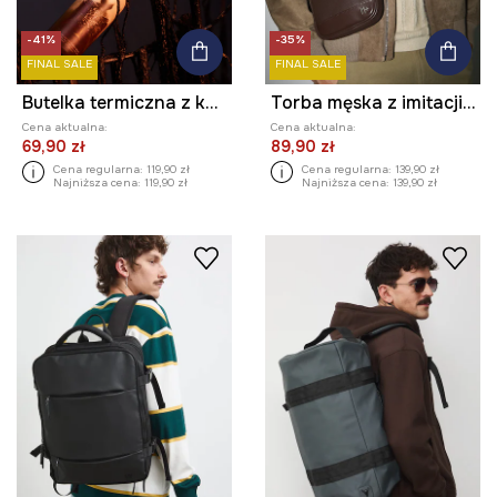
-41%
-35%
FINAL SALE
FINAL SALE
Butelka termiczna z kolekcji Zdzisław Beksiński x Medicine
Torba męska z imitacji skóry
Cena aktualna:
Cena aktualna:
69,90 zł
89,90 zł
Cena regularna:
119,90 zł
Cena regularna:
139,90 zł
Najniższa cena:
119,90 zł
Najniższa cena:
139,90 zł