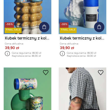
-55%
-33%
FINAL SALE
FINAL SALE
Kubek termiczny z kolekcji Eviva L'arte
Kubek termiczny z kolekcji Eviva L'arte 480 ml
Cena aktualna:
Cena aktualna:
39,90 zł
39,90 zł
Cena regularna:
89,90 zł
Cena regularna:
89,90 zł
Najniższa cena:
89,90 zł
Najniższa cena:
59,90 zł