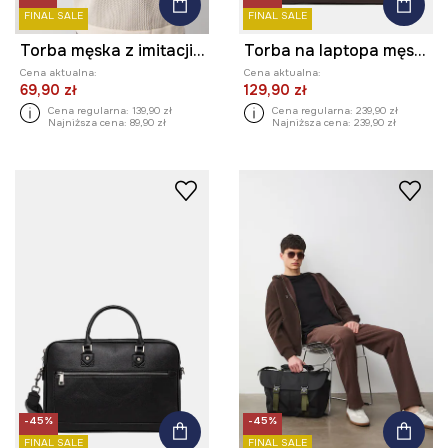
FINAL SALE
FINAL SALE
Torba męska z imitacji skóry
Torba na laptopa męska z imitacji skóry
Cena aktualna:
Cena aktualna:
69,90 zł
129,90 zł
Cena regularna:
139,90 zł
Cena regularna:
239,90 zł
Najniższa cena:
89,90 zł
Najniższa cena:
239,90 zł
-45%
-45%
FINAL SALE
FINAL SALE