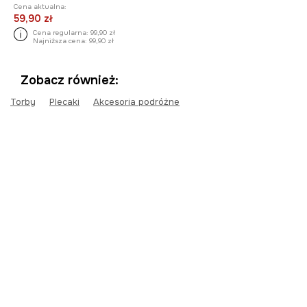
Cena aktualna:
59,90 zł
Cena regularna:
99,90 zł
Najniższa cena:
99,90 zł
Zobacz również:
Torby
Plecaki
Akcesoria podróżne