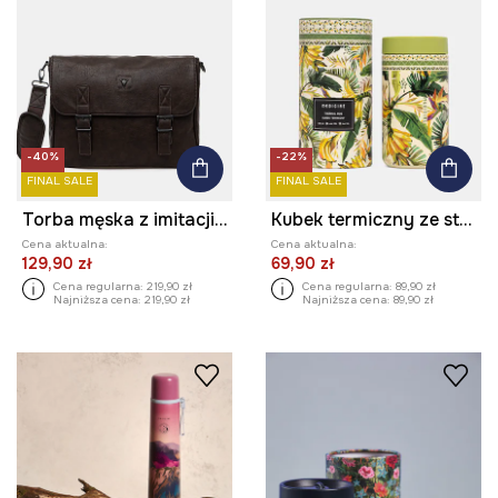
-40%
-22%
FINAL SALE
FINAL SALE
Torba męska z imitacji skóry
Kubek termiczny ze stali nierdzewnej 480 ml
Cena aktualna:
Cena aktualna:
129,90 zł
69,90 zł
Cena regularna:
219,90 zł
Cena regularna:
89,90 zł
Najniższa cena:
219,90 zł
Najniższa cena:
89,90 zł