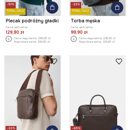
-51%
-23%
FINAL SALE
FINAL SALE
Plecak podróżny gładki
Torba męska
Cena aktualna:
Cena aktualna:
129,90 zł
99,90 zł
Cena regularna:
269,90 zł
Cena regularna:
239,90 zł
Najniższa cena:
269,90 zł
Najniższa cena:
129,90 zł
-22%
-45%