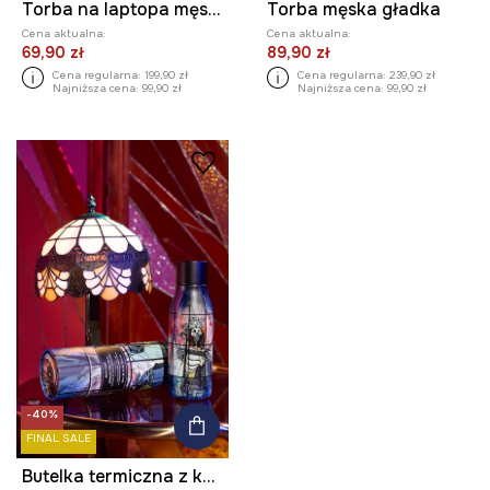
Torba na laptopa męska
Torba męska gładka
Cena aktualna:
Cena aktualna:
69,90 zł
89,90 zł
Cena regularna:
199,90 zł
Cena regularna:
239,90 zł
Najniższa cena:
99,90 zł
Najniższa cena:
99,90 zł
-40%
FINAL SALE
Butelka termiczna z kolekcji Eviva L'arte 500 ml kolor czarny