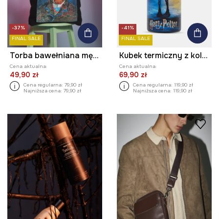
-37%
-41%
FINAL SALE
FINAL SALE
Torba bawełniana męska z kolekcji Eviva L'arte
Kubek termiczny z kolekcji Harry Potter
Cena aktualna:
Cena aktualna:
49,90 zł
69,90 zł
Cena regularna:
79,90 zł
Cena regularna:
119,90 zł
Najniższa cena:
79,90 zł
Najniższa cena:
119,90 zł