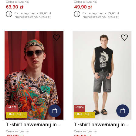
Cena aktualna:
Cena aktualna:
69,90 zł
49,90 zł
Cena regularna:
99,90 zł
Cena regularna:
79,90 zł
Najniższa cena:
99,90 zł
Najniższa cena:
79,90 zł
-44%
-20%
FINAL SALE
FINAL SALE
T-shirt bawełniany męski z elastanem Tattoo Art by Boren Huang – Horiren 彫壬
T-shirt bawełniany męski bez rękawów kolor czarny
Cena aktualna:
Cena aktualna: