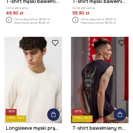
T-shirt męski bawełniany z elastanem
T-shirt męski bawełniany z elastanem
Cena aktualna:
Cena aktualna:
49,90 zł
59,90 zł
Cena regularna:
89,90 zł
Cena regularna:
89,90 zł
Najniższa cena:
89,90 zł
Najniższa cena:
89,90 zł
-30%
-37%
FINAL SALE
FINAL SALE
Longsleeve męski prążkowany kolor beżowy
T-shirt bawełniany męski bez rękawów Tattoo Art by Michał Kidacki