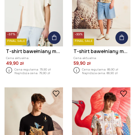
-37%
-33%
FINAL SALE
FINAL SALE
T-shirt bawełniany męski z nadrukiem kolor beżowy
T-shirt bawełniany męski z kolekcji El Gato Chimney x Medicine kolor beżowy
Cena aktualna:
Cena aktualna:
49,90 zł
59,90 zł
Cena regularna:
79,90 zł
Cena regularna:
89,90 zł
Najniższa cena:
79,90 zł
Najniższa cena:
89,90 zł