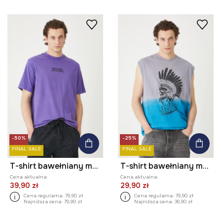
-50%
-25%
FINAL SALE
FINAL SALE
T-shirt bawełniany męski z nadrukiem kolor fioletowy
T-shirt bawełniany męski bez rękawów kolor multicolor
Cena aktualna:
Cena aktualna:
39,90 zł
29,90 zł
Cena regularna:
79,90 zł
Cena regularna:
79,90 zł
Najniższa cena:
79,90 zł
Najniższa cena:
39,90 zł