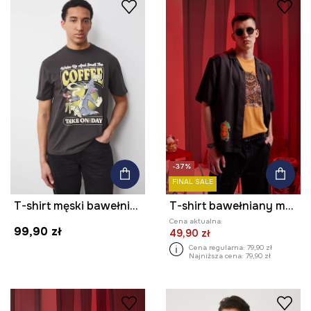
-37%
FINAL SALE
T-shirt męski bawełniany Tom and Jerry
T-shirt bawełniany męski Tattoo Art by Boren Huang – Horiren 彫壬
Cena aktualna:
99,90 zł
49,90 zł
Cena regularna:
79,90 zł
Najniższa cena:
79,90 zł