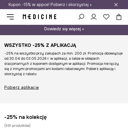
Kupon -15% w appce! Pobierz i skorzystaj »
Darmowa dostawa do salonów
Psst… mamy dla Ciebie kupon -15% na modele nieprzecenione.
Dowiedz się więcej »
WSZYSTKO -25% Z APLIKACJĄ
-25% na wszystko przy zakupach za min. 200 zł. Promocja obowiązuje
od 30.04 do 03.05.2026 r. w aplikacji, a także w sklepach
stacjonarnych z kuponem dostępnym w aplikacji. Promocja nie łączy
się z innymi promocjami ani kodami rabatowymi. Pobierz aplikację i
skorzystaj z rabatu.
Pobierz aplikację
-25% na kolekcję
(
591
produktów
)