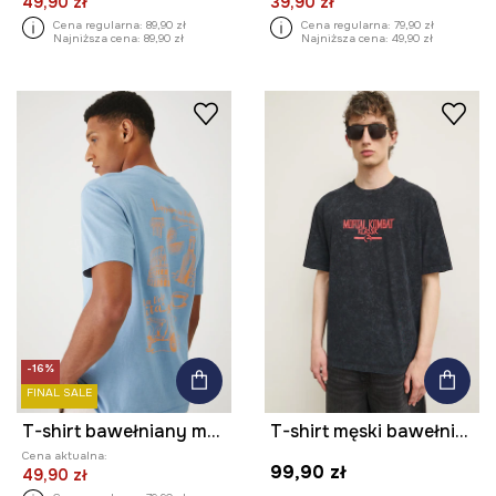
49,90 zł
39,90 zł
Cena regularna:
89,90 zł
Cena regularna:
79,90 zł
Najniższa cena:
89,90 zł
Najniższa cena:
49,90 zł
-16%
FINAL SALE
T-shirt bawełniany męski z nadrukiem i haftem kolor niebieski
T-shirt męski bawełniany Mortal Kombat
Cena aktualna:
99,90 zł
49,90 zł