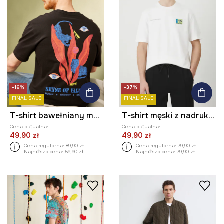
-16%
-37%
FINAL SALE
FINAL SALE
T-shirt bawełniany męski by Patrycja Niewiadomska, Sense of Values kolor czarny
T-shirt męski z nadrukiem i naszywką kolor biały
Cena aktualna:
Cena aktualna:
49,90 zł
49,90 zł
Cena regularna:
89,90 zł
Cena regularna:
79,90 zł
Najniższa cena:
59,90 zł
Najniższa cena:
79,90 zł