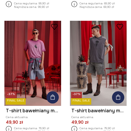
Cena regularna:
99,90 zł
Cena regularna:
69,90 zł
Najniższa cena:
99,90 zł
Najniższa cena:
69,90 zł
-37%
-37%
FINAL SALE
FINAL SALE
T-shirt bawełniany męski Tattoo Art by Michał Kidacki
T-shirt bawełniany męski bez rękawów Tattoo Art by Michał Kidacki
Cena aktualna:
Cena aktualna:
49,90 zł
49,90 zł
Cena regularna:
79,90 zł
Cena regularna:
79,90 zł