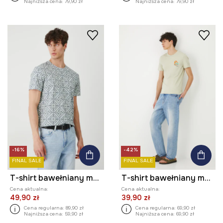
Najniższa cena:
79,90 zł
Najniższa cena:
79,90 zł
-16%
-42%
FINAL SALE
FINAL SALE
T-shirt bawełniany męski z elastanem wzorzysty kolor turkusowy
T-shirt bawełniany męski z nadrukiem
Cena aktualna:
Cena aktualna:
49,90 zł
39,90 zł
Cena regularna:
89,90 zł
Cena regularna:
69,90 zł
Najniższa cena:
59,90 zł
Najniższa cena:
69,90 zł