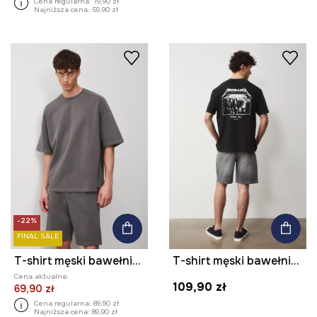
Cena regularna:
79,90 zł
Najniższa cena:
59,90 zł
-22%
FINAL SALE
T-shirt męski bawełniany
T-shirt męski bawełniany Metallica
Cena aktualna:
109,90 zł
69,90 zł
Cena regularna:
89,90 zł
Najniższa cena:
89,90 zł