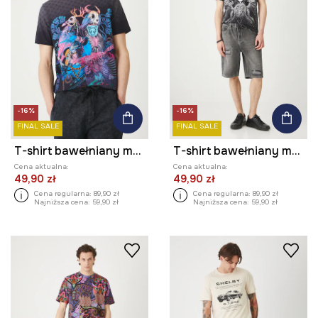
-16%
-16%
FINAL SALE
FINAL SALE
T-shirt bawełniany męski z elastanem wzorzysty kolor multicolor
T-shirt bawełniany męski wzorzysty kolor czarny
Cena aktualna:
Cena aktualna:
49,90 zł
49,90 zł
Cena regularna:
89,90 zł
Cena regularna:
89,90 zł
Najniższa cena:
59,90 zł
Najniższa cena:
59,90 zł