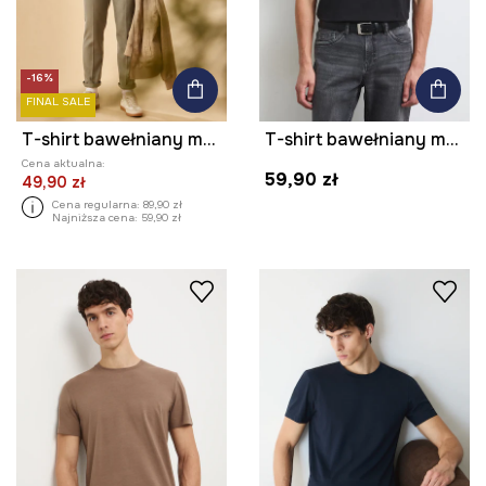
-16%
FINAL SALE
T-shirt bawełniany męski by Barbora Idesová, Sense of Values kolor szary
T-shirt bawełniany męski z elastanem gładki kolor czarny
Cena aktualna:
59,90 zł
49,90 zł
Cena regularna:
89,90 zł
Najniższa cena:
59,90 zł