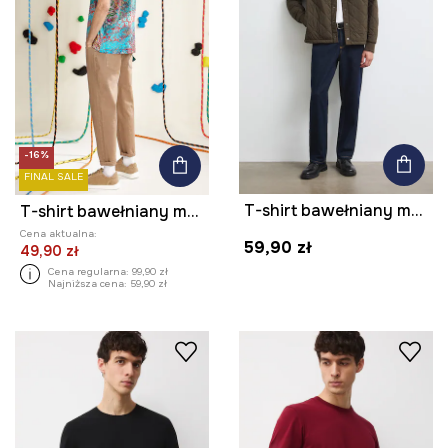
-16%
FINAL SALE
T-shirt bawełniany męski z elastanem gładki kolor biały
T-shirt bawełniany męski z elastanem by Patryk Chwastek, Grafika Polska kolor multicolor
Cena aktualna:
59,90 zł
49,90 zł
Cena regularna:
99,90 zł
Najniższa cena:
59,90 zł