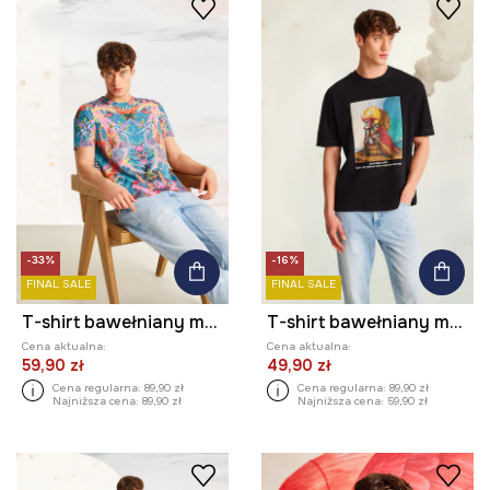
-33%
-16%
FINAL SALE
FINAL SALE
T-shirt bawełniany męski z elastanem z kolekcji El Gato Chimney x Medicine kolor turkusowy
T-shirt bawełniany męski z kolekcji El Gato Chimney x Medicine kolor czarny
Cena aktualna:
Cena aktualna:
59,90 zł
49,90 zł
Cena regularna:
89,90 zł
Cena regularna:
89,90 zł
Najniższa cena:
89,90 zł
Najniższa cena:
59,90 zł