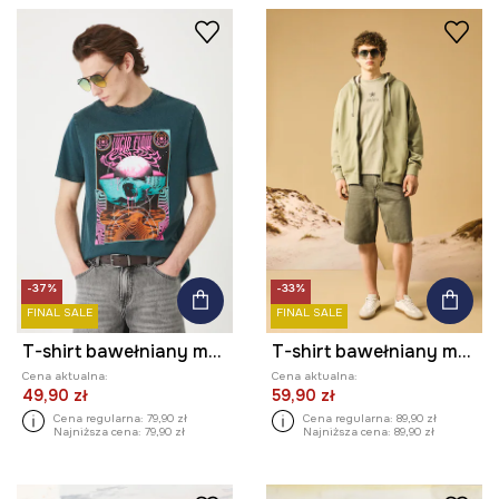
-37%
-33%
FINAL SALE
FINAL SALE
T-shirt bawełniany męski z efektem sprania kolor zielony
T-shirt bawełniany męski z kolekcji Medicine x Słowiński Park Narodowy kolor zielony
Cena aktualna:
Cena aktualna:
49,90 zł
59,90 zł
Cena regularna:
79,90 zł
Cena regularna:
89,90 zł
Najniższa cena:
79,90 zł
Najniższa cena:
89,90 zł