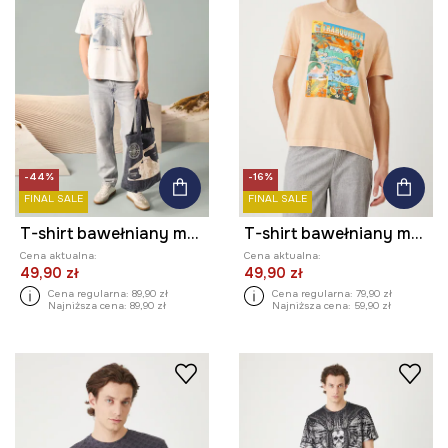
-44%
-16%
FINAL SALE
FINAL SALE
T-shirt bawełniany męski z kolekcji Medicine x Słowiński Park Narodowy kolor biały
T-shirt bawełniany męski z efektem sprania kolor pomarańczowy
Cena aktualna:
Cena aktualna:
49,90 zł
49,90 zł
Cena regularna:
89,90 zł
Cena regularna:
79,90 zł
Najniższa cena:
89,90 zł
Najniższa cena:
59,90 zł