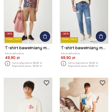
-16%
-30%
FINAL SALE
FINAL SALE
T-shirt bawełniany męski wzorzysty kolor multicolor
T-shirt bawełniany męski Shelby kolor beżowy
Cena aktualna:
Cena aktualna:
49,90 zł
69,90 zł
Cena regularna:
89,90 zł
Cena regularna:
99,90 zł
Najniższa cena:
59,90 zł
Najniższa cena:
99,90 zł