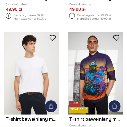
Cena aktualna:
Cena aktualna:
49,90 zł
49,90 zł
Cena regularna:
99,90 zł
Cena regularna:
99,90 zł
Najniższa cena:
59,90 zł
Najniższa cena:
59,90 zł
-50%
FINAL SALE
T-shirt bawełniany męski z domieszką elastanu gładki kolor biały
T-shirt bawełniany męski z elastanem z kolekcji Tajemniczy Świat Medicine
Cena aktualna: