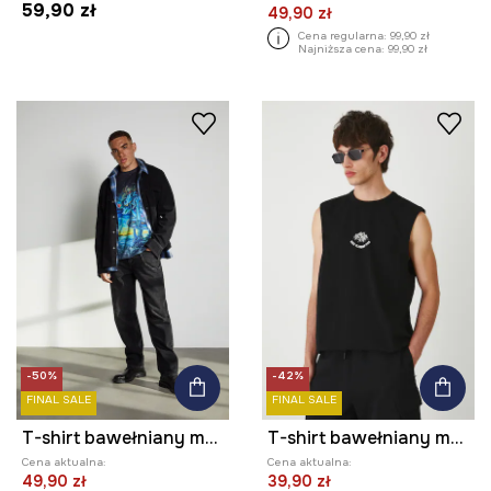
59,90 zł
49,90 zł
Cena regularna:
99,90 zł
Najniższa cena:
99,90 zł
-50%
-42%
FINAL SALE
FINAL SALE
T-shirt bawełniany męski z elastanem z kolekcji Tajemniczy Świat Medicine
T-shirt bawełniany męski bez rękawów z nadrukiem
Cena aktualna:
Cena aktualna:
49,90 zł
39,90 zł