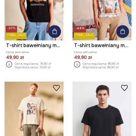
-37%
-44%
FINAL SALE
FINAL SALE
T-shirt bawełniany męski z kolekcji El Gato Chimney x Medicine kolor czarny
T-shirt bawełniany męski z kolekcji El Gato Chimney x Medicine kolor multicolor
Cena aktualna:
Cena aktualna:
49,90 zł
49,90 zł
Cena regularna:
79,90 zł
Cena regularna:
89,90 zł
Najniższa cena:
79,90 zł
Najniższa cena:
89,90 zł