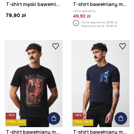
T-shirt męski bawełniany z elastanem
T-shirt bawełniany męski z kolekcji Harry Potter
Cena aktualna:
79,90 zł
49,90 zł
Cena regularna:
99,90 zł
Najniższa cena:
59,90 zł
-16%
-16%
FINAL SALE
FINAL SALE
T-shirt bawełniany męski z kolekcji Harry Potter
T-shirt bawełniany męski z kolekcji Harry Potter