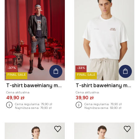
-37%
-33%
FINAL SALE
FINAL SALE
T-shirt bawełniany męski Tattoo Art by Ewelina Kubiak – Evel Qbiak Tattoo
T-shirt bawełniany męski z nadrukami
Cena aktualna:
Cena aktualna:
49,90 zł
39,90 zł
Cena regularna:
79,90 zł
Cena regularna:
79,90 zł
Najniższa cena:
79,90 zł
Najniższa cena:
59,90 zł