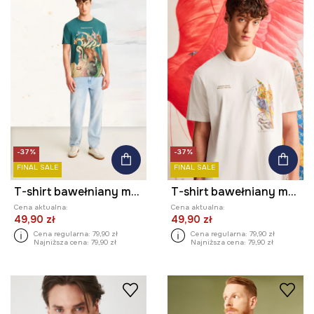
-37%
-37%
FINAL SALE
FINAL SALE
T-shirt bawełniany męski z kolekcji El Gato Chimney x Medicine kolor zielony
T-shirt bawełniany męski z elastanem z kolekcji El Gato Chimney x Medicine kolor beżowy
Cena aktualna:
Cena aktualna:
49,90 zł
49,90 zł
Cena regularna:
79,90 zł
Cena regularna:
79,90 zł
Najniższa cena:
79,90 zł
Najniższa cena:
79,90 zł