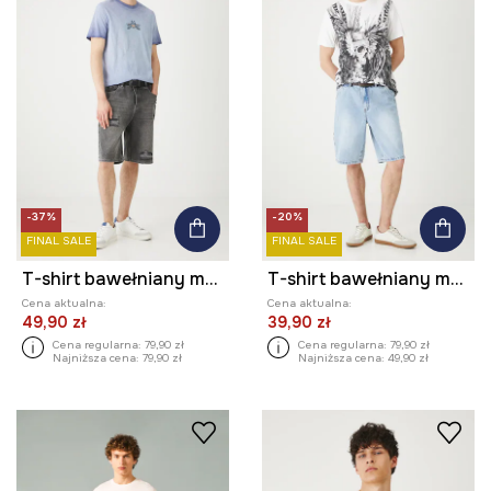
-37%
-20%
FINAL SALE
FINAL SALE
T-shirt bawełniany męski z nadrukiem kolor fioletowy
T-shirt bawełniany męski z nadrukiem kolor biały
Cena aktualna:
Cena aktualna:
49,90 zł
39,90 zł
Cena regularna:
79,90 zł
Cena regularna:
79,90 zł
Najniższa cena:
79,90 zł
Najniższa cena:
49,90 zł