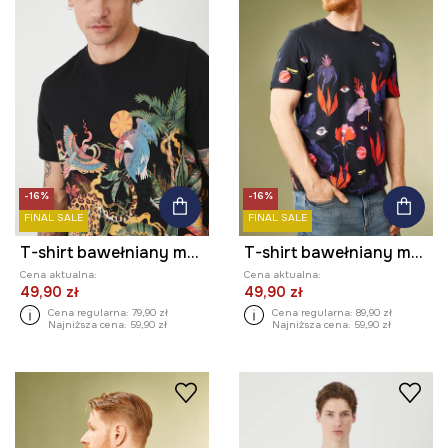
-16%
-16%
FINAL SALE
FINAL SALE
T-shirt bawełniany męski z nadrukiem kolor czarny
T-shirt bawełniany męski by Patrycja Niewiadomska, Sense of Values kolor granatowy
Cena aktualna:
Cena aktualna:
49,90 zł
49,90 zł
Cena regularna:
79,90 zł
Cena regularna:
89,90 zł
Najniższa cena:
59,90 zł
Najniższa cena:
59,90 zł