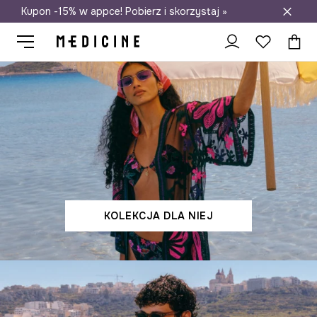
Kupon -15% w appce! Pobierz i skorzystaj »
Darmowa dostawa do salonów
KOLEKCJA DLA NIEJ