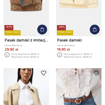
-57%
-66%
FINAL SALE
FINAL SALE
Pasek damski z imitacji zamszu
Pasek damski
Cena aktualna:
Cena aktualna:
29,90 zł
19,90 zł
Cena regularna:
69,90 zł
Cena regularna:
59,90 zł
Najniższa cena:
69,90 zł
Najniższa cena:
59,90 zł