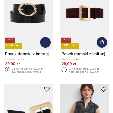
-40%
-40%
FINAL SALE
FINAL SALE
Pasek damski z imitacji skóry z fakturą
Pasek damski z imitacji zamszu
Cena aktualna:
Cena aktualna:
29,90 zł
29,90 zł
Cena regularna:
49,90 zł
Cena regularna:
69,90 zł
Najniższa cena:
49,90 zł
Najniższa cena:
49,90 zł