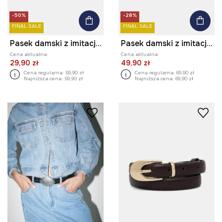
-50%
-28%
FINAL SALE
FINAL SALE
Pasek damski z imitacji skóry
Pasek damski z imitacji zamszu
Cena aktualna:
Cena aktualna:
29,90 zł
49,90 zł
Cena regularna:
59,90 zł
Cena regularna:
69,90 zł
Najniższa cena:
59,90 zł
Najniższa cena:
69,90 zł