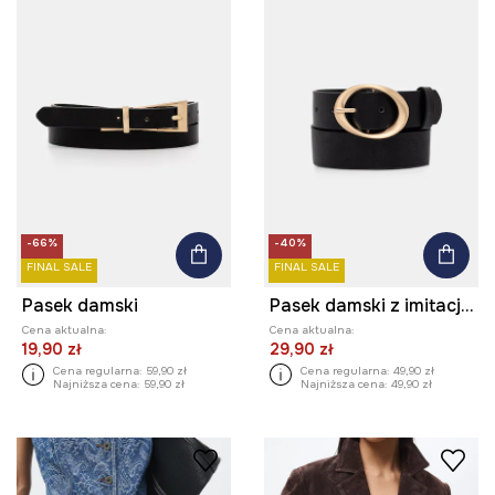
-66%
-40%
FINAL SALE
FINAL SALE
Pasek damski
Pasek damski z imitacji skóry
Cena aktualna:
Cena aktualna:
19,90 zł
29,90 zł
Cena regularna:
59,90 zł
Cena regularna:
49,90 zł
Najniższa cena:
59,90 zł
Najniższa cena:
49,90 zł