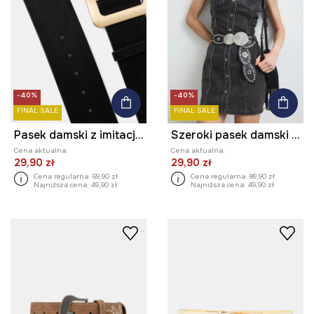
-40%
-40%
FINAL SALE
FINAL SALE
Pasek damski z imitacji zamszu kolor czarny
Szeroki pasek damski z imitacji skóry
Cena aktualna:
Cena aktualna:
29,90 zł
29,90 zł
Cena regularna:
69,90 zł
Cena regularna:
89,90 zł
Najniższa cena:
49,90 zł
Najniższa cena:
49,90 zł