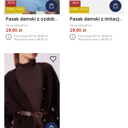
-57%
-40%
FINAL SALE
FINAL SALE
Pasek damski z ozdobną klamrą
Pasek damski z imitacji skóry
Cena aktualna:
Cena aktualna:
29,90 zł
29,90 zł
Cena regularna:
69,90 zł
Cena regularna:
49,90 zł
Najniższa cena:
69,90 zł
Najniższa cena:
49,90 zł