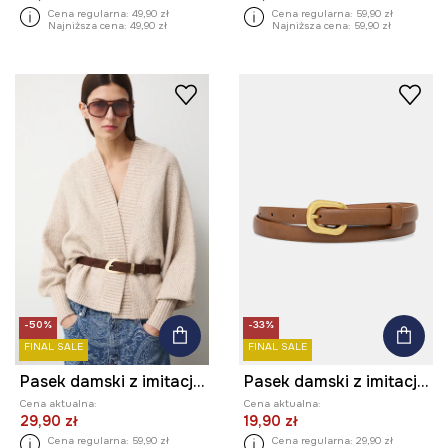
Cena regularna:
49,90 zł
Cena regularna:
59,90 zł
Najniższa cena:
49,90 zł
Najniższa cena:
59,90 zł
-50%
-33%
FINAL SALE
FINAL SALE
Pasek damski z imitacji zamszu
Pasek damski z imitacji skóry
Cena aktualna:
Cena aktualna:
29,90 zł
19,90 zł
Cena regularna:
59,90 zł
Cena regularna:
29,90 zł