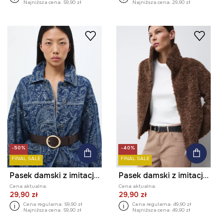
Najniższa cena:
59,90 zł
Najniższa cena:
29,90 zł
-50%
-40%
FINAL SALE
FINAL SALE
Pasek damski z imitacji skóry
Pasek damski z imitacji skóry
Cena aktualna:
Cena aktualna:
29,90 zł
29,90 zł
Cena regularna:
59,90 zł
Cena regularna:
49,90 zł
Najniższa cena:
59,90 zł
Najniższa cena:
49,90 zł