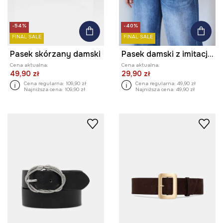
-54%
-40%
FINAL SALE
FINAL SALE
Pasek skórzany damski
Pasek damski z imitacji skóry
Cena aktualna:
Cena aktualna:
49,90 zł
29,90 zł
Cena regularna:
109,90 zł
Cena regularna:
49,90 zł
Najniższa cena:
109,90 zł
Najniższa cena:
49,90 zł