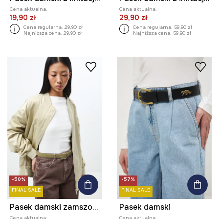
Cena aktualna:
Cena aktualna:
19,90 zł
29,90 zł
Cena regularna:
29,90 zł
Cena regularna:
59,90 zł
Najniższa cena:
29,90 zł
Najniższa cena:
59,90 zł
-50%
-57%
FINAL SALE
FINAL SALE
Pasek damski zamszowy
Pasek damski
Cena aktualna:
Cena aktualna: