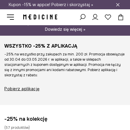
Kupon -15% w appce! Pobierz i skorzystaj »
Darmowa dostawa do salonów
Psst… mamy dla Ciebie kupon -15% na modele nieprzecenione.
Dowiedz się więcej »
WSZYSTKO -25% Z APLIKACJĄ
-25% na wszystko przy zakupach za min. 200 zł. Promocja obowiązuje
od 30.04 do 03.05.2026 r. w aplikacji, a także w sklepach
stacjonarnych z kuponem dostępnym w aplikacji. Promocja nie łączy
się z innymi promocjami ani kodami rabatowymi. Pobierz aplikację i
skorzystaj z rabatu.
Pobierz aplikację
-25% na kolekcję
(
57
produktów
)