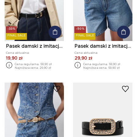
-33%
-50%
FINAL SALE
FINAL SALE
Pasek damski z imitacji skóry
Pasek damski z imitacji skóry
Cena aktualna:
Cena aktualna:
19,90 zł
29,90 zł
Cena regularna:
59,90 zł
Cena regularna:
59,90 zł
Najniższa cena:
29,90 zł
Najniższa cena:
59,90 zł