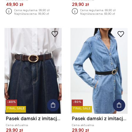
49,90 zł
29,90 zł
Cena regularna:
99,90 zł
Cena regularna:
69,90 zł
Najniższa cena:
99,90 zł
Najniższa cena:
69,90 zł
-40%
-50%
FINAL SALE
FINAL SALE
Pasek damski z imitacji skóry z fakturą
Pasek damski z imitacji skóry
Cena aktualna:
Cena aktualna:
29,90 zł
29,90 zł