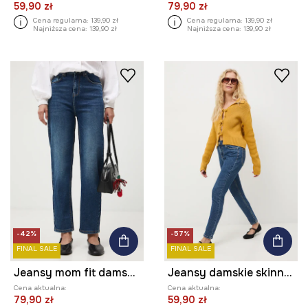
59,90 zł
79,90 zł
Cena regularna:
139,90 zł
Cena regularna:
139,90 zł
Najniższa cena:
139,90 zł
Najniższa cena:
139,90 zł
-42%
-57%
FINAL SALE
FINAL SALE
Jeansy mom fit damskie
Jeansy damskie skinny z efektem sprania
Cena aktualna:
Cena aktualna:
79,90 zł
59,90 zł