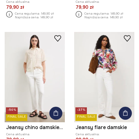
Cena aktualna:
Cena aktualna:
79,90 zł
79,90 zł
Cena regularna:
149,90 zł
Cena regularna:
149,90 zł
Najniższa cena:
149,90 zł
Najniższa cena:
149,90 zł
-50%
-37%
FINAL SALE
FINAL SALE
Jeansy chino damskie regular waist
Jeansy flare damskie
Cena aktualna:
Cena aktualna: