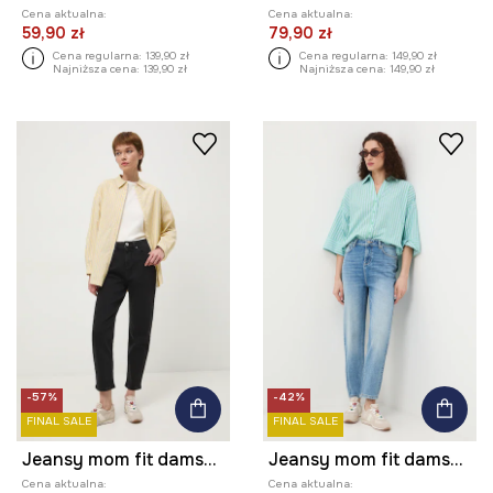
Cena aktualna:
Cena aktualna:
59,90 zł
79,90 zł
Cena regularna:
139,90 zł
Cena regularna:
149,90 zł
Najniższa cena:
139,90 zł
Najniższa cena:
149,90 zł
-57%
-42%
FINAL SALE
FINAL SALE
Jeansy mom fit damskie
Jeansy mom fit damskie
Cena aktualna:
Cena aktualna: