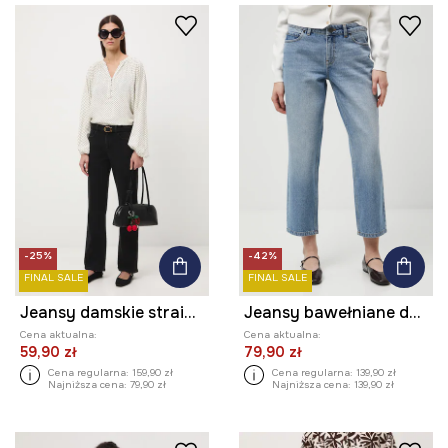
-25%
-42%
FINAL SALE
FINAL SALE
Jeansy damskie straight z efektem sprania
Jeansy bawełniane damskie boyfriend z efektem sprania
Cena aktualna:
Cena aktualna:
59,90 zł
79,90 zł
Cena regularna:
159,90 zł
Cena regularna:
139,90 zł
Najniższa cena:
79,90 zł
Najniższa cena:
139,90 zł