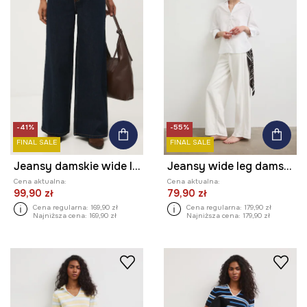
-41%
-55%
FINAL SALE
FINAL SALE
Jeansy damskie wide leg gładkie
Jeansy wide leg damskie
Cena aktualna:
Cena aktualna:
99,90 zł
79,90 zł
Cena regularna:
169,90 zł
Cena regularna:
179,90 zł
Najniższa cena:
169,90 zł
Najniższa cena:
179,90 zł