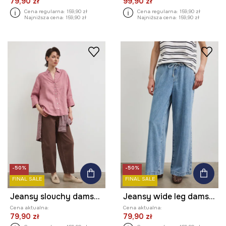
79,90 zł
99,90 zł
Cena regularna:
159,90 zł
Cena regularna:
159,90 zł
Najniższa cena:
159,90 zł
Najniższa cena:
159,90 zł
-50%
-50%
FINAL SALE
FINAL SALE
Jeansy slouchy damskie high waist
Jeansy wide leg damskie
Cena aktualna:
Cena aktualna:
79,90 zł
79,90 zł