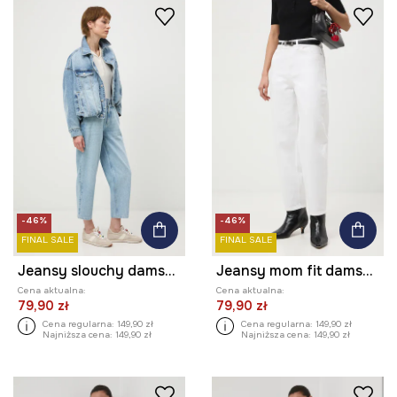
-46%
-46%
FINAL SALE
FINAL SALE
Jeansy slouchy damskie
Jeansy mom fit damskie
Cena aktualna:
Cena aktualna:
79,90 zł
79,90 zł
Cena regularna:
149,90 zł
Cena regularna:
149,90 zł
Najniższa cena:
149,90 zł
Najniższa cena:
149,90 zł