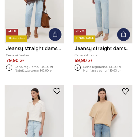
-46%
-57%
FINAL SALE
FINAL SALE
Jeansy straight damskie
Jeansy straight damskie
Cena aktualna:
Cena aktualna:
79,90 zł
59,90 zł
Cena regularna:
149,90 zł
Cena regularna:
139,90 zł
Najniższa cena:
149,90 zł
Najniższa cena:
139,90 zł