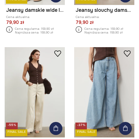
Jeansy damskie wide leg z paskiem
Jeansy slouchy damskie high waist
Cena aktualna:
Cena aktualna:
79,90 zł
79,90 zł
Cena regularna:
159,90 zł
Cena regularna:
159,90 zł
Najniższa cena:
159,90 zł
Najniższa cena:
159,90 zł
-55%
-37%
FINAL SALE
FINAL SALE