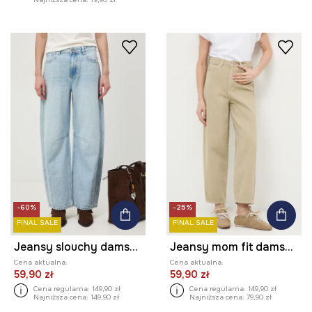
-60%
-25%
FINAL SALE
FINAL SALE
Jeansy slouchy damskie
Jeansy mom fit damskie
Cena aktualna:
Cena aktualna:
59,90 zł
59,90 zł
Cena regularna:
149,90 zł
Cena regularna:
149,90 zł
Najniższa cena:
149,90 zł
Najniższa cena:
79,90 zł