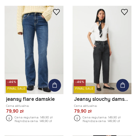
-46%
-46%
FINAL SALE
FINAL SALE
jeansy flare damskie
Jeansy slouchy damskie
Cena aktualna:
Cena aktualna:
79,90 zł
79,90 zł
Cena regularna:
149,90 zł
Cena regularna:
149,90 zł
Najniższa cena:
149,90 zł
Najniższa cena:
149,90 zł