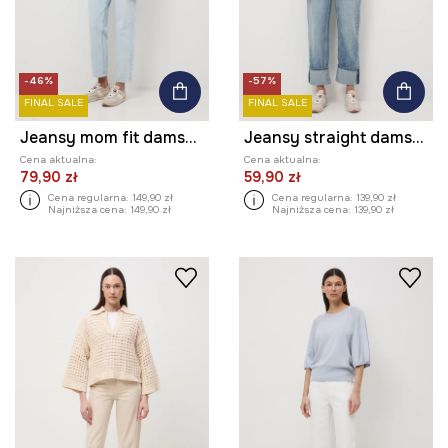
-46%
-57%
FINAL SALE
FINAL SALE
Jeansy mom fit damskie
Jeansy straight damskie
Cena aktualna:
Cena aktualna:
79,90 zł
59,90 zł
Cena regularna:
149,90 zł
Cena regularna:
139,90 zł
Najniższa cena:
149,90 zł
Najniższa cena:
139,90 zł