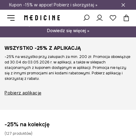
Kupon -15% w appce! Pobierz i skorzystaj »
Darmowa dostawa do salonów
Psst… mamy dla Ciebie kupon -15% na modele nieprzecenione.
Dowiedz się więcej »
WSZYSTKO -25% Z APLIKACJĄ
-25% na wszystko przy zakupach za min. 200 zł. Promocja obowiązuje
od 30.04 do 03.05.2026 r. w aplikacji, a także w sklepach
stacjonarnych z kuponem dostępnym w aplikacji. Promocja nie łączy
się z innymi promocjami ani kodami rabatowymi. Pobierz aplikację i
skorzystaj z rabatu.
Pobierz aplikację
-25% na kolekcję
(
127
produktów
)