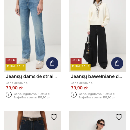
-50%
-50%
FINAL SALE
FINAL SALE
Jeansy damskie straight z efektem sprania
Jeansy bawełniane damskie wide leg z efektem sprania
Cena aktualna:
Cena aktualna:
79,90 zł
79,90 zł
Cena regularna:
159,90 zł
Cena regularna:
159,90 zł
Najniższa cena:
159,90 zł
Najniższa cena:
159,90 zł