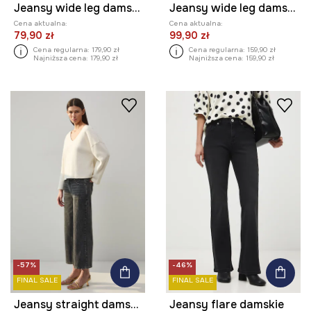
Jeansy wide leg damskie
Jeansy wide leg damskie
Cena aktualna:
Cena aktualna:
79,90 zł
99,90 zł
Cena regularna:
179,90 zł
Cena regularna:
159,90 zł
Najniższa cena:
179,90 zł
Najniższa cena:
159,90 zł
-57%
-46%
FINAL SALE
FINAL SALE
Jeansy straight damskie
Jeansy flare damskie