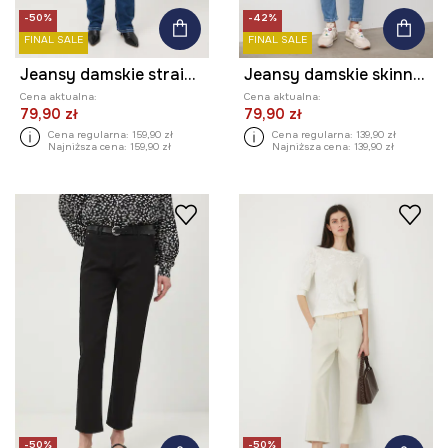
-50%
-42%
FINAL SALE
FINAL SALE
Jeansy damskie straight z efektem sprania
Jeansy damskie skinny z efektem sprania
Cena aktualna:
Cena aktualna:
79,90 zł
79,90 zł
Cena regularna:
159,90 zł
Cena regularna:
139,90 zł
Najniższa cena:
159,90 zł
Najniższa cena:
139,90 zł
-50%
-50%