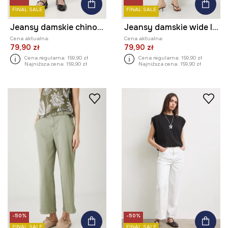
FINAL SALE
FINAL SALE
Jeansy damskie chino z paskiem
Jeansy damskie wide leg z paskiem
Cena aktualna:
Cena aktualna:
79,90 zł
79,90 zł
Cena regularna:
159,90 zł
Cena regularna:
159,90 zł
Najniższa cena:
159,90 zł
Najniższa cena:
159,90 zł
-50%
-50%
FINAL SALE
FINAL SALE