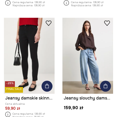
Cena regularna:
139,90 zł
Cena regularna:
139,90 zł
Najniższa cena:
139,90 zł
Najniższa cena:
139,90 zł
-25%
FINAL SALE
Jeansy damskie skinny z efektem sprania
Jeansy slouchy damskie z efektem sprania
Cena aktualna:
159,90 zł
59,90 zł
Cena regularna:
139,90 zł
Najniższa cena:
79,90 zł