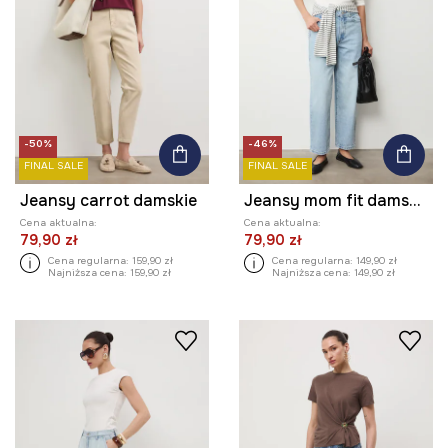
-50%
-46%
FINAL SALE
FINAL SALE
Jeansy carrot damskie
Jeansy mom fit damskie
Cena aktualna:
Cena aktualna:
79,90 zł
79,90 zł
Cena regularna:
159,90 zł
Cena regularna:
149,90 zł
Najniższa cena:
159,90 zł
Najniższa cena:
149,90 zł