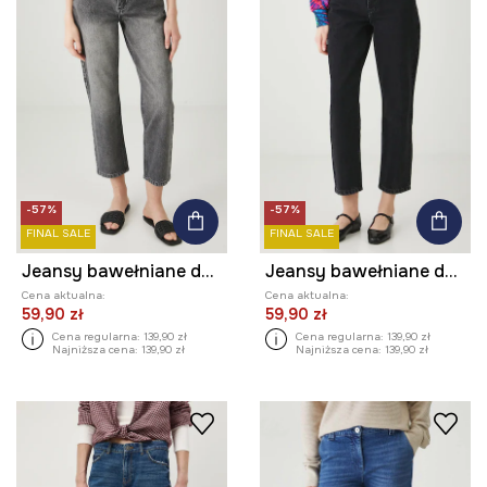
-57%
-57%
FINAL SALE
FINAL SALE
Jeansy bawełniane damskie boyfriend z efektem sprania
Jeansy bawełniane damskie boyfriend z efektem sprania
Cena aktualna:
Cena aktualna:
59,90 zł
59,90 zł
Cena regularna:
139,90 zł
Cena regularna:
139,90 zł
Najniższa cena:
139,90 zł
Najniższa cena:
139,90 zł