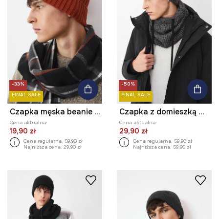
-33%
-50%
FINAL SALE
FINAL SALE
Czapka męska beanie prążkowana
Czapka z domieszką wełny męska beanie melanżowa
Cena aktualna:
Cena aktualna:
19,90 zł
29,90 zł
Cena regularna:
59,90 zł
Cena regularna:
59,90 zł
Najniższa cena:
29,90 zł
Najniższa cena:
59,90 zł