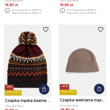
Cena aktualna:
Cena aktualna:
19,90 zł
19,90 zł
Cena regularna:
69,90 zł
Cena regularna:
69,90 zł
Najniższa cena:
29,90 zł
Najniższa cena:
29,90 zł
-40%
-33%
FINAL SALE
FINAL SALE
Czapka wełniana męska beanie
Czapka męska beanie z pomponem kolor multicolor
Cena aktualna:
Cena aktualna:
29,90 zł