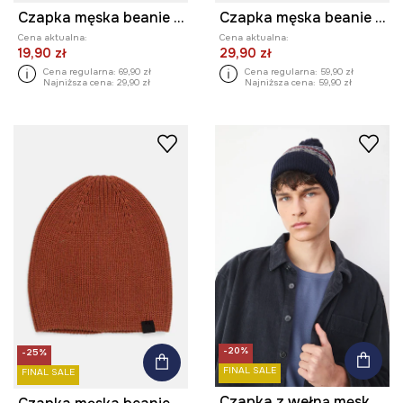
Czapka męska beanie z pomponem kolor bordowy
Czapka męska beanie prążkowana kolor granatowy
Cena aktualna:
Cena aktualna:
19,90 zł
29,90 zł
Cena regularna:
69,90 zł
Cena regularna:
59,90 zł
Najniższa cena:
29,90 zł
Najniższa cena:
59,90 zł
-20%
-25%
FINAL SALE
FINAL SALE
Czapka z wełną męska beanie z pomponem