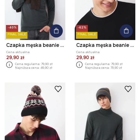
-40%
-62%
FINAL SALE
FINAL SALE
Czapka męska beanie z pomponem
Czapka męska beanie z pomponem
Cena aktualna:
Cena aktualna:
29,90 zł
29,90 zł
Cena regularna:
79,90 zł
Cena regularna:
79,90 zł
Najniższa cena:
49,90 zł
Najniższa cena:
79,90 zł