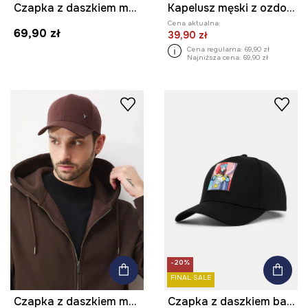
Czapka z daszkiem męska z lnem
Kapelusz męski z ozdobną aplikacją kolor czarny
Cena aktualna:
69,90 zł
39,90 zł
Cena regularna:
69,90 zł
Najniższa cena:
69,90 zł
-20%
FINAL SALE
Czapka z daszkiem męska z lnem
Czapka z daszkiem bawełniana męska z kolekcji Eviva L'arte kolor czarny