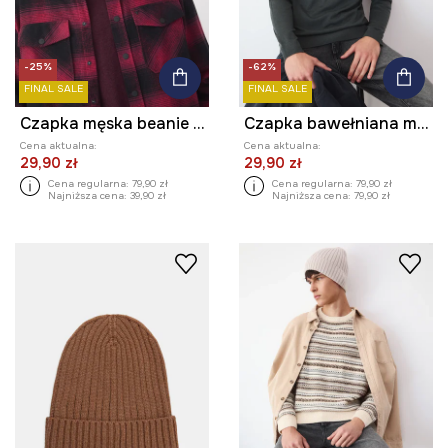
-25%
-62%
FINAL SALE
FINAL SALE
Czapka męska beanie z pomponem
Czapka bawełniana męska wzorzysta
Cena aktualna:
Cena aktualna:
29,90 zł
29,90 zł
Cena regularna:
79,90 zł
Cena regularna:
79,90 zł
Najniższa cena:
39,90 zł
Najniższa cena:
79,90 zł