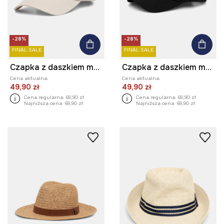
-28%
-28%
FINAL SALE
FINAL SALE
Czapka z daszkiem męska bawełniana by Aga Serwicka, Grafika Polska
Czapka z daszkiem męska bawełniana by Aleksandra Czarny, Grafika Polska
Cena aktualna:
Cena aktualna:
49,90 zł
49,90 zł
Cena regularna:
69,90 zł
Cena regularna:
69,90 zł
Najniższa cena:
69,90 zł
Najniższa cena:
69,90 zł