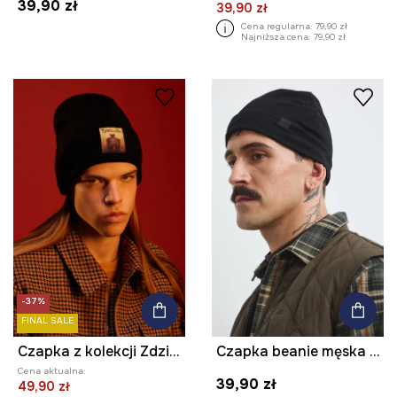
39,90 zł
39,90 zł
Cena regularna:
79,90 zł
Najniższa cena:
79,90 zł
-37%
FINAL SALE
Czapka z kolekcji Zdzisław Beksiński x Medicine
Czapka beanie męska z bawełną
Cena aktualna:
39,90 zł
49,90 zł