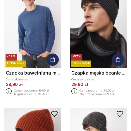
-57%
-57%
FINAL SALE
FINAL SALE
Czapka bawełniana męska z pomponem
Czapka męska beanie z wiskozą
Cena aktualna:
Cena aktualna:
29,90 zł
29,90 zł
Cena regularna:
69,90 zł
Cena regularna:
69,90 zł
Najniższa cena:
69,90 zł
Najniższa cena:
69,90 zł