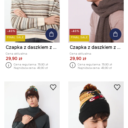
-40%
-40%
FINAL SALE
FINAL SALE
Czapka z daszkiem z wełną męska melanżowa
Czapka z daszkiem z wełną męska melanżowa
Cena aktualna:
Cena aktualna:
29,90 zł
29,90 zł
Cena regularna:
79,90 zł
Cena regularna:
79,90 zł
Najniższa cena:
49,90 zł
Najniższa cena:
49,90 zł