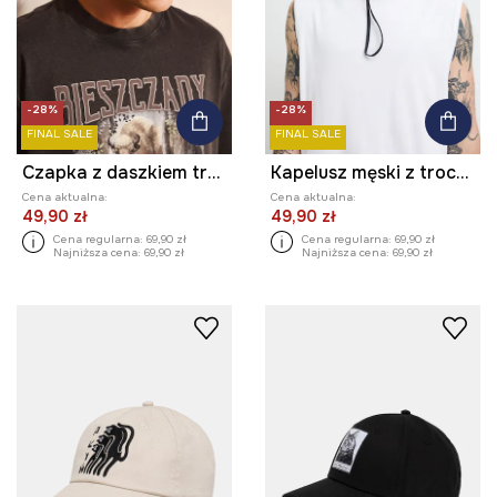
-28%
-28%
FINAL SALE
FINAL SALE
Czapka z daszkiem trucker męska z kolekcji Bieszczadzki Park Narodowy x Medicine
Kapelusz męski z troczkami
Cena aktualna:
Cena aktualna:
49,90 zł
49,90 zł
Cena regularna:
69,90 zł
Cena regularna:
69,90 zł
Najniższa cena:
69,90 zł
Najniższa cena:
69,90 zł