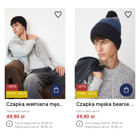
-50%
-37%
FINAL SALE
FINAL SALE
Czapka wełniana męska beanie
Czapka męska beanie z pomponem
Cena aktualna:
Cena aktualna:
49,90 zł
49,90 zł
Cena regularna:
99,90 zł
Cena regularna:
79,90 zł
Najniższa cena:
99,90 zł
Najniższa cena:
79,90 zł