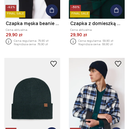
-62%
-50%
FINAL SALE
FINAL SALE
Czapka męska beanie z domieszką wełny i kaszmiru
Czapka z domieszką wełny męska melanżowa
Cena aktualna:
Cena aktualna:
29,90 zł
29,90 zł
Cena regularna:
79,90 zł
Cena regularna:
59,90 zł
Najniższa cena:
79,90 zł
Najniższa cena:
59,90 zł