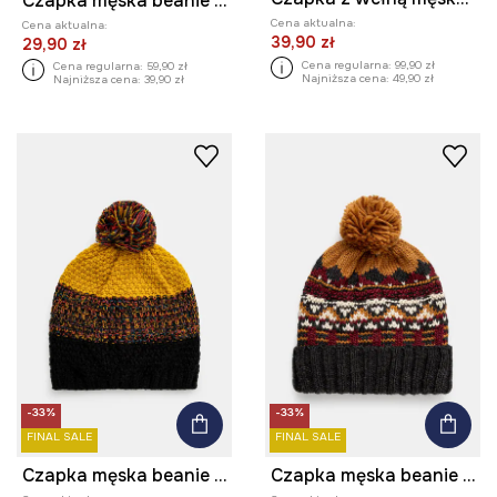
Czapka męska beanie prążkowana kolor brązowy
Cena aktualna:
Cena aktualna:
39,90 zł
29,90 zł
Cena regularna:
99,90 zł
Cena regularna:
59,90 zł
Najniższa cena:
49,90 zł
Najniższa cena:
39,90 zł
-33%
-33%
FINAL SALE
FINAL SALE
Czapka męska beanie melanżowa kolor multicolor
Czapka męska beanie z pomponem kolor multicolor