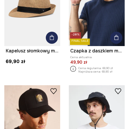
-28%
FINAL SALE
Kapelusz słomkowy męski z aplikacją
Czapka z daszkiem męska z lnem
Cena aktualna:
69,90 zł
49,90 zł
Cena regularna:
69,90 zł
Najniższa cena:
69,90 zł