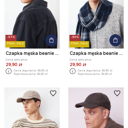
-57%
-50%
FINAL SALE
FINAL SALE
Czapka męska beanie melanżowa
Czapka męska beanie prążkowana
Cena aktualna:
Cena aktualna:
29,90 zł
29,90 zł
Cena regularna:
69,90 zł
Cena regularna:
59,90 zł
Najniższa cena:
69,90 zł
Najniższa cena:
59,90 zł