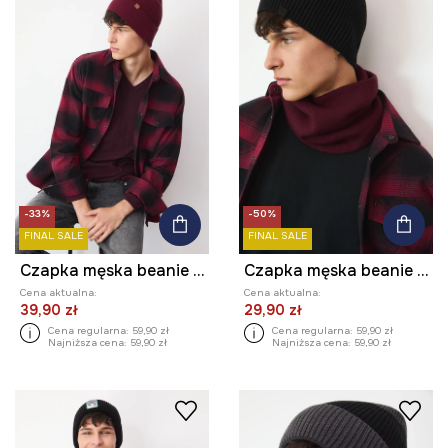
-33%
-50%
FINAL SALE
FINAL SALE
Czapka męska beanie prążkowana
Czapka męska beanie prążkowana
Cena aktualna:
Cena aktualna:
39,90 zł
29,90 zł
Cena regularna:
59,90 zł
Cena regularna:
59,90 zł
Najniższa cena:
59,90 zł
Najniższa cena:
59,90 zł