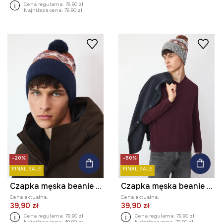
Cena regularna:
79,90 zł
Najniższa cena:
79,90 zł
-20%
-50%
FINAL SALE
FINAL SALE
Czapka męska beanie z pomponem
Czapka męska beanie z pomponem
Cena aktualna:
Cena aktualna:
39,90 zł
39,90 zł
Cena regularna:
79,90 zł
Cena regularna:
79,90 zł
Najniższa cena:
49,90 zł
Najniższa cena:
79,90 zł