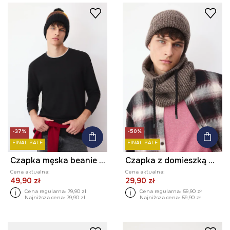
-37%
-50%
FINAL SALE
FINAL SALE
Czapka męska beanie z pomponem
Czapka z domieszką wełny męska beanie melanżowa
Cena aktualna:
Cena aktualna:
49,90 zł
29,90 zł
Cena regularna:
79,90 zł
Cena regularna:
59,90 zł
Najniższa cena:
79,90 zł
Najniższa cena:
59,90 zł