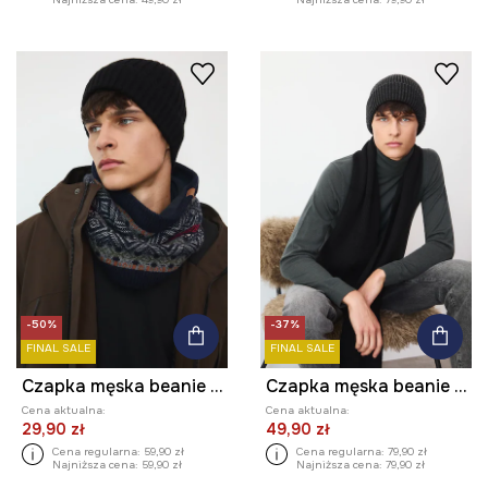
-50%
-37%
FINAL SALE
FINAL SALE
Czapka męska beanie prążkowana
Czapka męska beanie z domieszką wełny i kaszmiru
Cena aktualna:
Cena aktualna:
29,90 zł
49,90 zł
Cena regularna:
59,90 zł
Cena regularna:
79,90 zł
Najniższa cena:
59,90 zł
Najniższa cena:
79,90 zł