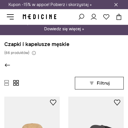
Kupon -15% w appce! Pobierz i skorzystaj »
Darmowa dostawa do salonów
Psst… mamy dla Ciebie kupon -15% na modele nieprzecenione.
Dowiedz się więcej »
Czapki i kapelusze męskie
(
66
produktów
)
Filtruj