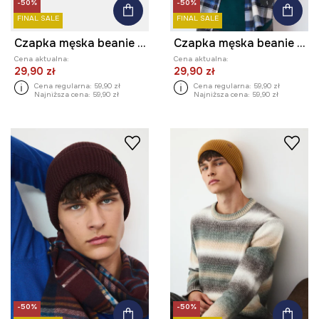
-50%
-50%
FINAL SALE
FINAL SALE
Czapka męska beanie prążkowana
Czapka męska beanie z wiskozą
Cena aktualna:
Cena aktualna:
29,90 zł
29,90 zł
Cena regularna:
59,90 zł
Cena regularna:
59,90 zł
Najniższa cena:
59,90 zł
Najniższa cena:
59,90 zł
-50%
-50%