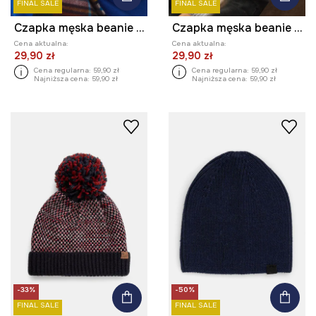
FINAL SALE
FINAL SALE
Czapka męska beanie z wiskozą
Czapka męska beanie prążkowana
Cena aktualna:
Cena aktualna:
29,90 zł
29,90 zł
Cena regularna:
59,90 zł
Cena regularna:
59,90 zł
Najniższa cena:
59,90 zł
Najniższa cena:
59,90 zł
-33%
-50%
FINAL SALE
FINAL SALE