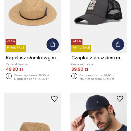
-37%
-42%
FINAL SALE
FINAL SALE
Kapelusz słomkowy męski pleciony z aplikacją
Czapka z daszkiem męska
Cena aktualna:
Cena aktualna:
49,90 zł
39,90 zł
Cena regularna:
79,90 zł
Cena regularna:
69,90 zł
Najniższa cena:
79,90 zł
Najniższa cena:
69,90 zł