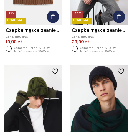
-33%
-50%
FINAL SALE
FINAL SALE
Czapka męska beanie prążkowana
Czapka męska beanie prążkowana
Cena aktualna:
Cena aktualna:
19,90 zł
29,90 zł
Cena regularna:
59,90 zł
Cena regularna:
59,90 zł
Najniższa cena:
29,90 zł
Najniższa cena:
59,90 zł