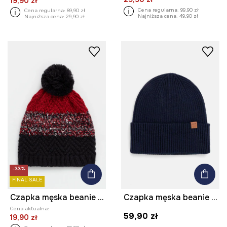
19,90 zł
Cena regularna:
99,90 zł
Cena regularna:
69,90 zł
Najniższa cena:
49,90 zł
Najniższa cena:
29,90 zł
-33%
FINAL SALE
Czapka męska beanie z pomponem kolor multicolor
Czapka męska beanie prążkowana kolor granatowy
Cena aktualna:
59,90 zł
19,90 zł