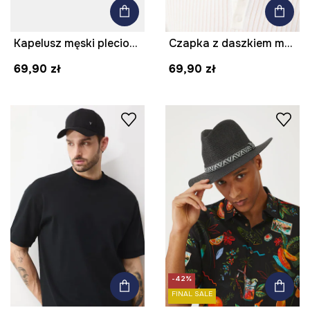
Kapelusz męski pleciony
Czapka z daszkiem męska z lnem
69,90 zł
69,90 zł
-42%
FINAL SALE