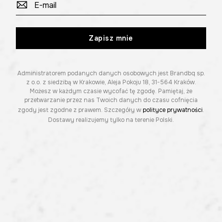
Zapisz mnie
Administratorem podanych danych osobowych jest Brandbq sp.
z o.o. z siedzibą w Krakowie, Aleja Pokoju 18, 31-564 Kraków.
Możesz w każdym czasie wycofać tę zgodę. Pamiętaj, że
przetwarzanie przez nas Twoich danych do czasu cofnięcia
zgody jest zgodne z prawem. Szczegóły w
polityce prywatności
.
Dostawy realizujemy tylko na terenie Polski.