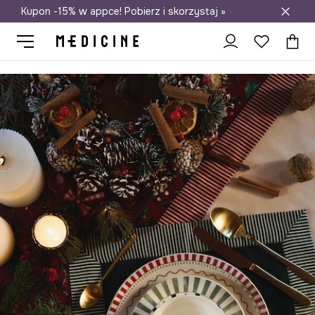
Kupon -15% w appce! Pobierz i skorzystaj »
Darmowa dostawa do salonów
Medicine
Home
Kuchnia i jadalnia
Zastawa stołowa
Miseczk