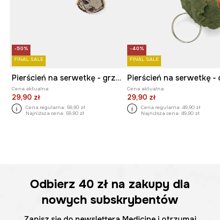
-50%
-40%
FINAL SALE
FINAL SALE
Pierścień na serwetkę - grzyb (2-pack)
Cena aktualna:
Cena aktualna:
29,90 zł
29,90 zł
Cena regularna:
59,90 zł
Cena regularna:
49,90 zł
Najniższa cena:
59,90 zł
Najniższa cena:
49,90 zł
Odbierz
40 zł
na zakupy dla
nowych subskrybentów
Zapisz się do newslettera Medicine i otrzymaj