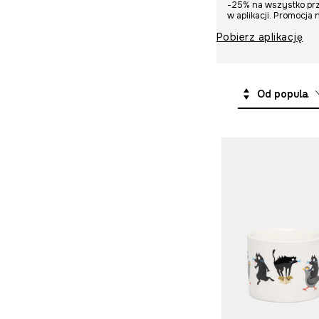
-25% na wszystko prz
Ubrania i akcesoria
Akcesoria plażowe
Notesy i kalendarze
w aplikacji. Promocja 
dla psa
Parasole
Pobierz aplikację
Gry
Ubrania i akcesoria
Prezenty
dla psa
Od popularnych