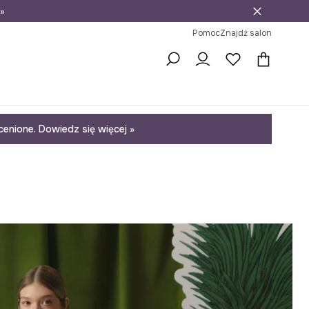
»
ni na zwrot
Pomoc
Znajdź salon
enione. Dowiedz się więcej »