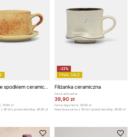
-33%
E
FINAL SALE
Filiżanka ze spodkiem ceramiczna
Filiżanka ceramiczna
:
Cena aktualna:
39,90 zł
:
79,90 zł
Cena regularna:
59,90 zł
z 30 dni przed obniżką:
49,90 zł
Najniższa cena z 30 dni przed obniżką:
59,90 zł