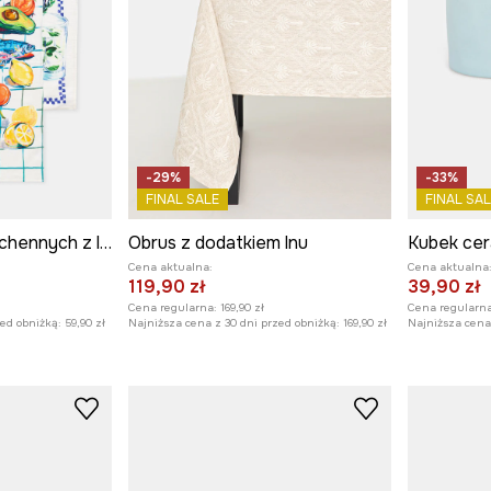
-29%
-33%
FINAL SALE
FINAL SAL
Zestaw ścierek kuchennych z lnem
Obrus z dodatkiem lnu
Kubek cer
Cena aktualna:
Cena aktualna
119,90 zł
39,90 zł
Cena regularna:
169,90 zł
Cena regularna
zed obniżką:
59,90 zł
Najniższa cena z 30 dni przed obniżką:
169,90 zł
Najniższa cena 