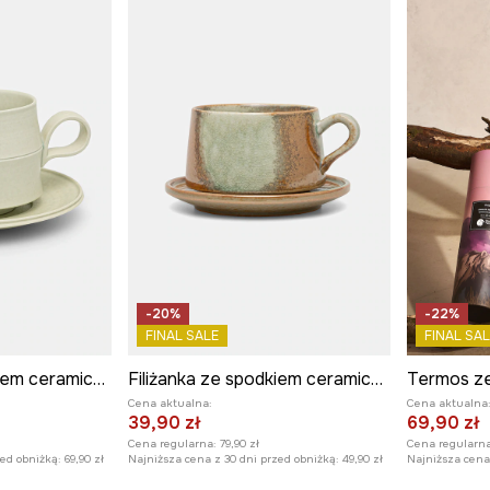
-20%
-22%
FINAL SALE
FINAL SAL
Filiżanka ze spodkiem ceramiczna
Filiżanka ze spodkiem ceramiczna
Cena aktualna:
Cena aktualna
39,90 zł
69,90 zł
Cena regularna:
79,90 zł
Cena regularna
zed obniżką:
69,90 zł
Najniższa cena z 30 dni przed obniżką:
49,90 zł
Najniższa cena 