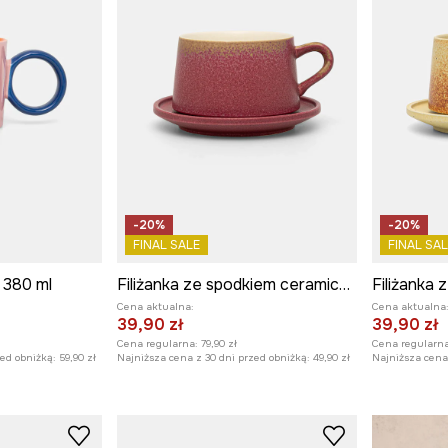
-20%
-20%
FINAL SALE
FINAL SAL
 380 ml
Filiżanka ze spodkiem ceramiczna
Cena aktualna:
Cena aktualna
39,90 zł
39,90 zł
Cena regularna:
79,90 zł
Cena regularna
zed obniżką:
59,90 zł
Najniższa cena z 30 dni przed obniżką:
49,90 zł
Najniższa cena 