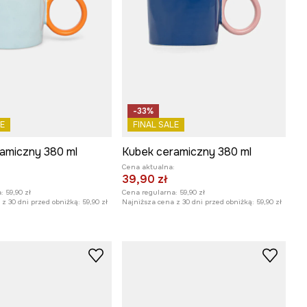
-33%
E
FINAL SALE
amiczny 380 ml
Kubek ceramiczny 380 ml
:
Cena aktualna:
39,90 zł
:
59,90 zł
Cena regularna:
59,90 zł
z 30 dni przed obniżką:
59,90 zł
Najniższa cena z 30 dni przed obniżką:
59,90 zł