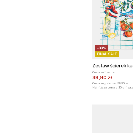
-33%
FINAL SALE
Cena aktualna:
39,90 zł
Cena regularna:
59,90 zł
Najniższa cena z 30 dni pr