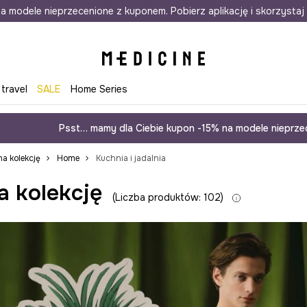
awet w 24h
a modele nieprzecenione z kuponem. Pobierz aplikację i skorzystaj 
Darmowa dostawa do salonów
30 d
 travel
SALE
Home Series
Psst… mamy dla Ciebie kupon -15% na modele nieprzec
a kolekcję
Home
Kuchnia i jadalnia
a kolekcję
Liczba produktów: 102