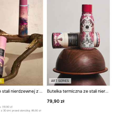
E
ART SERIES
Termos ze stali nierdzewnej z kolekcji Bieszczadzki Park Narodowy x Medicine
Butelka termiczna ze stali nierdzewnej z kolekcji Ilona Tambor x Medicine
:
79,90 zł
:
119,90 zł
z 30 dni przed obniżką:
89,90 zł