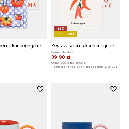
-33%
FINAL SALE
Zestaw ścierek kuchennych z dodatkiem lnu
Zestaw ścierek kuchennych z dodatkiem lnu
Cena aktualna:
39,90 zł
Cena regularna:
59,90 zł
Najniższa cena z 30 dni przed obniżką:
59,90 zł