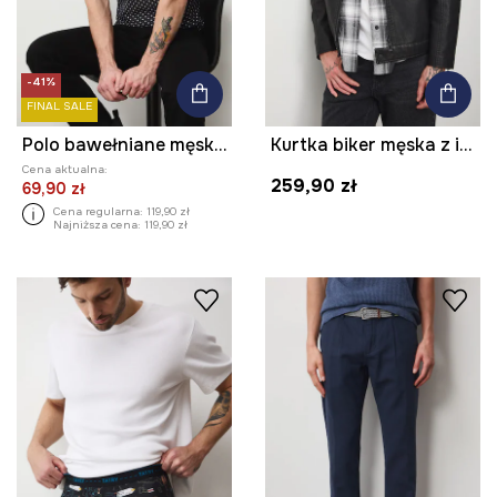
-41%
FINAL SALE
Polo bawełniane męskie z elastanem z drobnym wzorem
Kurtka biker męska z imitacji skóry
Cena aktualna:
259,90 zł
69,90 zł
Cena regularna:
119,90 zł
Najniższa cena:
119,90 zł