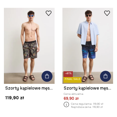
-41%
FINAL SALE
Szorty kąpielowe męskie z motywem roślinnym
Szorty kąpielowe męskie z motywem zwierzęcym
Cena aktualna:
119,90 zł
69,90 zł
Cena regularna:
119,90 zł
Najniższa cena:
119,90 zł