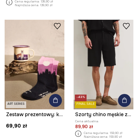
Cena regularna:
139,90 zł
Najniższa cena:
139,90 zł
-43%
ART SERIES
FINAL SALE
Zestaw prezentowy: kubek i skarpetki z kolekcji Bieszczadzki Park Narodowy x Medicine
Szorty chino męskie z lnem
Cena aktualna:
69,90 zł
89,90 zł
Cena regularna:
159,90 zł
Najniższa cena:
159,90 zł