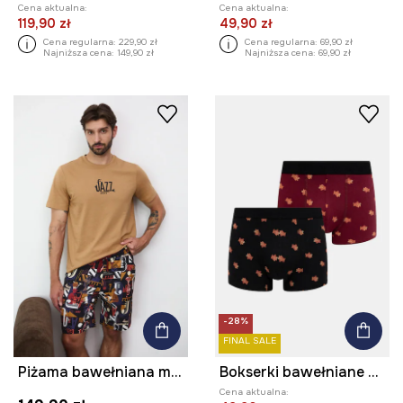
Cena aktualna:
Cena aktualna:
119,90 zł
49,90 zł
Cena regularna:
229,90 zł
Cena regularna:
69,90 zł
Najniższa cena:
149,90 zł
Najniższa cena:
69,90 zł
-28%
FINAL SALE
Piżama bawełniana męska wzorzysta
Bokserki bawełniane męskie z elastanem wzorzyste (2-pack)
Cena aktualna: