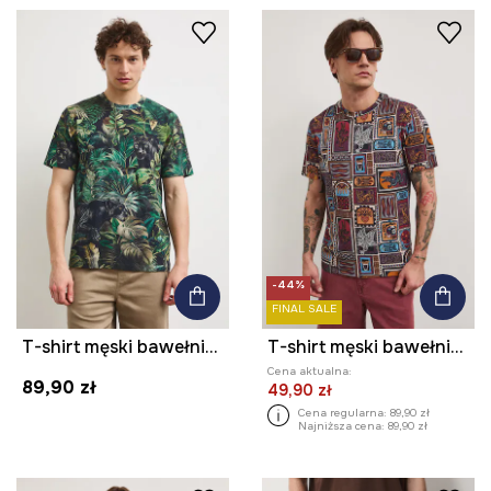
-44%
FINAL SALE
T-shirt męski bawełniany z elastanem z motywem zwierzęcym
T-shirt męski bawełniany z elastanem
Cena aktualna:
89,90 zł
49,90 zł
Cena regularna:
89,90 zł
Najniższa cena:
89,90 zł