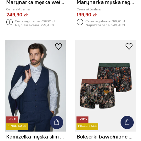
Marynarka męska wełniana
Marynarka męska regular melanżowa
Cena aktualna:
Cena aktualna:
249,90 zł
199,90 zł
Cena regularna:
499,90 zł
Cena regularna:
399,90 zł
Najniższa cena:
299,90 zł
Najniższa cena:
249,90 zł
-20%
-28%
FINAL SALE
FINAL SALE
Kamizelka męska slim w kratę
Bokserki bawełniane męskie z elastanem wzorzyste (2-pack)