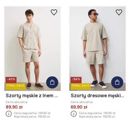
-43%
-56%
FINAL SALE
FINAL SALE
Szorty męskie z lnem regular waist
Szorty dresowe męskie bawełniane
Cena aktualna:
Cena aktualna:
89,90 zł
69,90 zł
Cena regularna:
159,90 zł
Cena regularna:
159,90 zł
Najniższa cena:
159,90 zł
Najniższa cena:
159,90 zł