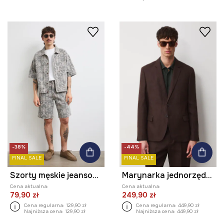
-38%
-44%
FINAL SALE
FINAL SALE
Szorty męskie jeansowe regular waist z efektem sprania
Marynarka jednorzędowa męska lniana gładka
Cena aktualna:
Cena aktualna:
79,90 zł
249,90 zł
Cena regularna:
129,90 zł
Cena regularna:
449,90 zł
Najniższa cena:
129,90 zł
Najniższa cena:
449,90 zł