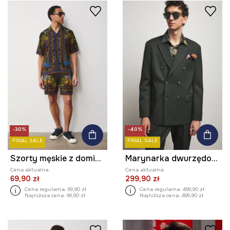
-30%
-40%
FINAL SALE
FINAL SALE
Szorty męskie z domieszką lnu z kolekcji Ilona Tambor x Medicine
Marynarka dwurzędowa męska z dodatkiem wełny z kolekcji Ilona Tambor x Medicine
Cena aktualna:
Cena aktualna:
69,90 zł
299,90 zł
Cena regularna:
99,90 zł
Cena regularna:
499,90 zł
Najniższa cena:
99,90 zł
Najniższa cena:
499,90 zł