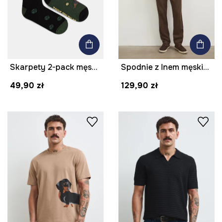
Skarpety 2-pack męskie z bawełną z motywem zwierzęcym
Spodnie z lnem męskie z paskiem melanżowe kolor brązowy
49,90 zł
129,90 zł