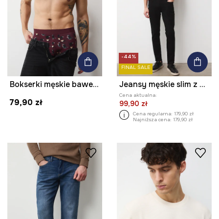
-44%
FINAL SALE
Bokserki męskie bawełniane z elastanem 2-pack
Jeansy męskie slim z paskiem
Cena aktualna:
79,90 zł
99,90 zł
Cena regularna:
179,90 zł
Najniższa cena:
179,90 zł