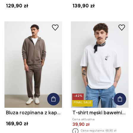
129,90 zł
139,90 zł
-42%
FINAL SALE
Bluza rozpinana z kapturem męska z bawełną gładka
T-shirt męski bawełniany z nadrukiem
Cena aktualna:
169,90 zł
39,90 zł
Cena regularna:
69,90 zł