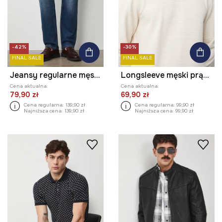
-42%
-30%
FINAL SALE
FINAL SALE
Jeansy regularne męskie
Longsleeve męski prążkowany kolor beżowy
Cena aktualna:
Cena aktualna:
79,90 zł
69,90 zł
Cena regularna:
139,90 zł
Cena regularna:
99,90 zł
Najniższa cena:
139,90 zł
Najniższa cena:
99,90 zł