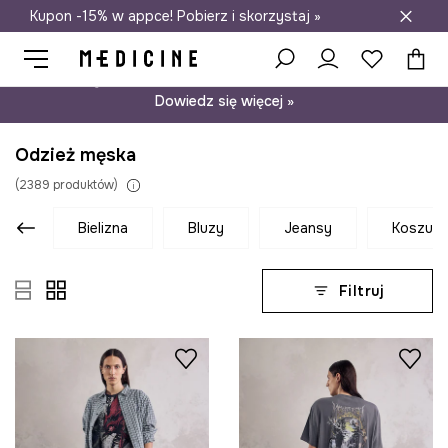
Kupon -15% w appce! Pobierz i skorzystaj »
Darmowa dostawa do salonów
Psst… mamy dla Ciebie kupon -15% na modele nieprzecenione.
Dowiedz się więcej »
Odzież męska
(
2389
produktów
)
bielizna
bluzy
jeansy
koszule
Filtruj