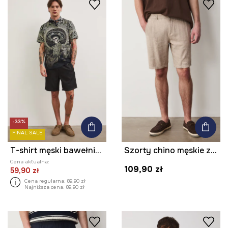
-33%
FINAL SALE
T-shirt męski bawełniany z elastanem
Szorty chino męskie z lnem
Cena aktualna:
109,90 zł
59,90 zł
Cena regularna:
89,90 zł
Najniższa cena:
89,90 zł