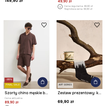
149,90 zł
49,90 zł
Cena regularna:
69,90 zł
Najniższa cena:
69,90 zł
-35%
FINAL SALE
ART SERIES
Szorty chino męskie bawełniane
Zestaw prezentowy: kubek i skarpetki z kolekcji Bieszczadzki Park Narodowy x Medicine
Cena aktualna:
69,90 zł
89,90 zł