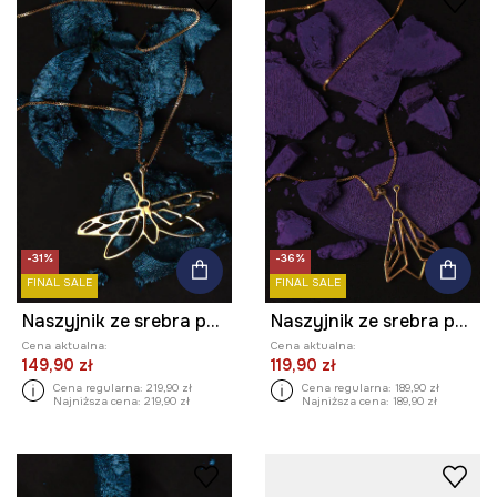
-31%
-36%
FINAL SALE
FINAL SALE
Naszyjnik ze srebra pokrytego złotem damski Medicine x Todoro
Naszyjnik ze srebra pokrytego złotem damski Medicine x Todoro
Cena aktualna:
Cena aktualna:
149,90 zł
119,90 zł
Cena regularna:
219,90 zł
Cena regularna:
189,90 zł
Najniższa cena:
219,90 zł
Najniższa cena:
189,90 zł