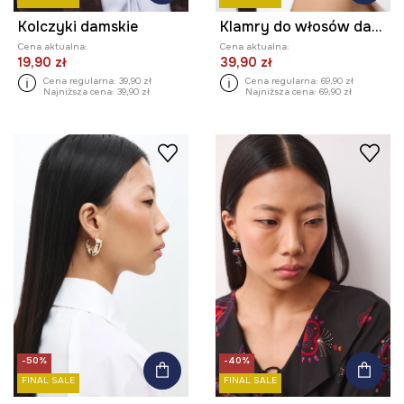
Kolczyki damskie
Klamry do włosów damskie 2-pack
Cena aktualna:
Cena aktualna:
19,90 zł
39,90 zł
Cena regularna:
39,90 zł
Cena regularna:
69,90 zł
Najniższa cena:
39,90 zł
Najniższa cena:
69,90 zł
-50%
-40%
FINAL SALE
FINAL SALE