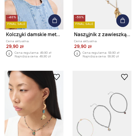
-40%
-50%
FINAL SALE
FINAL SALE
Kolczyki damskie metalowe z agatem
Naszyjnik z zawieszką damski
Cena aktualna:
Cena aktualna:
29,90 zł
29,90 zł
Cena regularna:
49,90 zł
Cena regularna:
59,90 zł
Najniższa cena:
49,90 zł
Najniższa cena:
59,90 zł