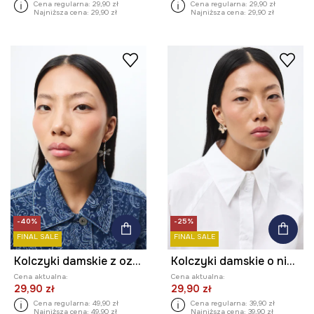
Cena regularna:
29,90 zł
Cena regularna:
29,90 zł
Najniższa cena:
29,90 zł
Najniższa cena:
29,90 zł
-40%
-25%
FINAL SALE
FINAL SALE
Kolczyki damskie z ozdobnymi kryształkami (3-pack)
Kolczyki damskie o nieregularnym kształcie
Cena aktualna:
Cena aktualna:
29,90 zł
29,90 zł
Cena regularna:
49,90 zł
Cena regularna:
39,90 zł
Najniższa cena:
49,90 zł
Najniższa cena:
39,90 zł