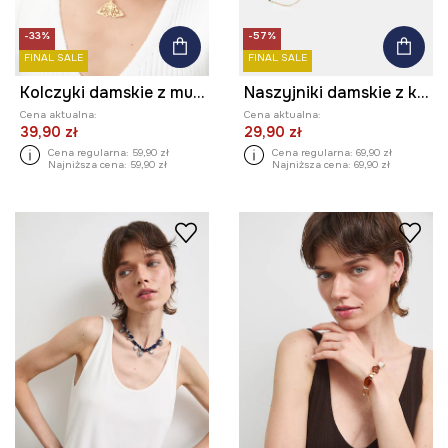
-33%
-57%
FINAL SALE
FINAL SALE
Kolczyki damskie z muszlą
Naszyjniki damskie z kamieniem naturalnym (3-pack)
Cena aktualna:
Cena aktualna:
39,90 zł
29,90 zł
Cena regularna:
59,90 zł
Cena regularna:
69,90 zł
Najniższa cena:
59,90 zł
Najniższa cena:
69,90 zł