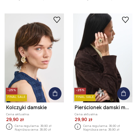
-25%
-25%
FINAL SALE
FINAL SALE
Kolczyki damskie
Pierścionek damski metalowy ze spektrolitem
Cena aktualna:
Cena aktualna:
29,90 zł
29,90 zł
Cena regularna:
39,90 zł
Cena regularna:
39,90 zł
Najniższa cena:
39,90 zł
Najniższa cena:
39,90 zł