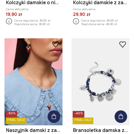
Kolczyki damskie o nieregularnym kształcie
Kolczyki damskie z zawieszką w kształcie serca
Cena aktualna:
Cena aktualna:
19,90 zł
29,90 zł
Cena regularna:
39,90 zł
Cena regularna:
49,90 zł
Najniższa cena:
39,90 zł
Najniższa cena:
49,90 zł
-50%
-40%
FINAL SALE
FINAL SALE
Naszyjnik damski z zawieszką w kształcie serca
Bransoletka damska z zawieszkami