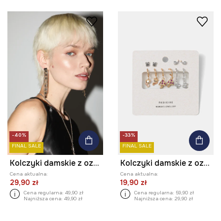
-40%
-33%
FINAL SALE
FINAL SALE
Kolczyki damskie z ozdobnymi łańcuszkami
Kolczyki damskie z ozdobnymi zawieszkami (5-pack)
Cena aktualna:
Cena aktualna:
29,90 zł
19,90 zł
Cena regularna:
49,90 zł
Cena regularna:
59,90 zł
Najniższa cena:
49,90 zł
Najniższa cena:
29,90 zł