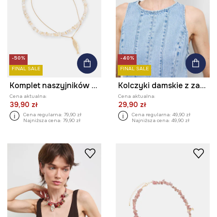
-50%
-40%
FINAL SALE
FINAL SALE
Komplet naszyjników damski z muszli 2-pack
Kolczyki damskie z zawieszkami
Cena aktualna:
Cena aktualna:
39,90 zł
29,90 zł
Cena regularna:
79,90 zł
Cena regularna:
49,90 zł
Najniższa cena:
79,90 zł
Najniższa cena:
49,90 zł