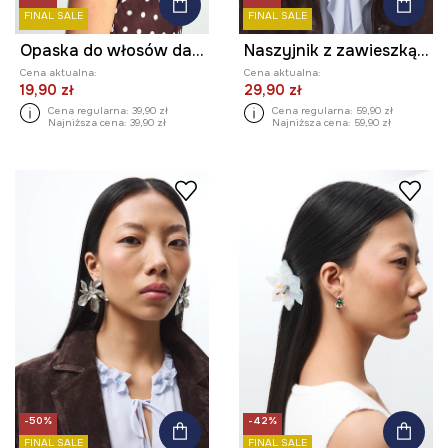
FINAL SALE
FINAL SALE
Opaska do włosów damska
Naszyjnik z zawieszką damski
Cena aktualna:
Cena aktualna:
19,90 zł
29,90 zł
Cena regularna:
39,90 zł
Cena regularna:
59,90 zł
Najniższa cena:
39,90 zł
Najniższa cena:
59,90 zł
-50%
-42%
FINAL SALE
FINAL SALE