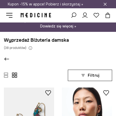
Kupon -15% w appce! Pobierz i skorzystaj »
Darmowa dostawa do salonów
Psst… mamy dla Ciebie kupon -15% na modele nieprzecenione.
Dowiedz się więcej »
Wyprzedaż Biżuteria damska
(
38
produktów
)
Filtruj