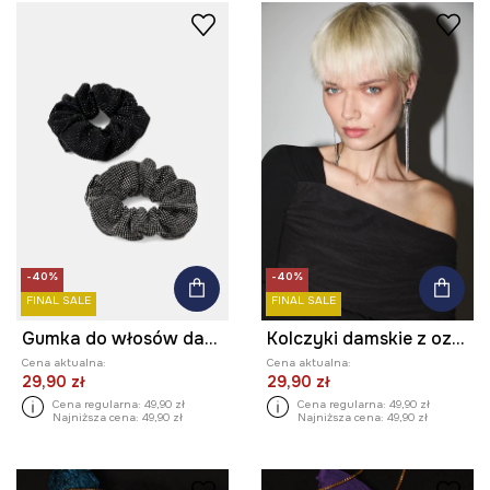
-40%
-40%
FINAL SALE
FINAL SALE
Gumka do włosów damska z ozdobnymi kryształkami (2-pack)
Kolczyki damskie z ozdobnymi łańcuszkami
Cena aktualna:
Cena aktualna:
29,90 zł
29,90 zł
Cena regularna:
49,90 zł
Cena regularna:
49,90 zł
Najniższa cena:
49,90 zł
Najniższa cena:
49,90 zł