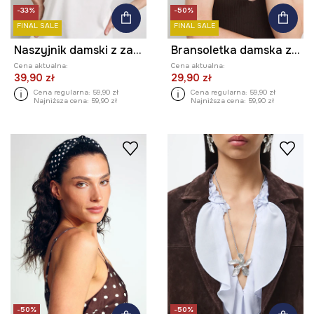
-33%
-50%
FINAL SALE
FINAL SALE
Naszyjnik damski z zawieszkami
Bransoletka damska z koralików
Cena aktualna:
Cena aktualna:
39,90 zł
29,90 zł
Cena regularna:
59,90 zł
Cena regularna:
59,90 zł
Najniższa cena:
59,90 zł
Najniższa cena:
59,90 zł
-50%
-50%