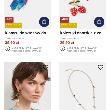
-33%
-40%
FINAL SALE
FINAL SALE
Klamry do włosów damskie 2-pack
Kolczyki damskie z zawieszkami
Cena aktualna:
Cena aktualna:
39,90 zł
29,90 zł
Cena regularna:
59,90 zł
Cena regularna:
49,90 zł
Najniższa cena:
59,90 zł
Najniższa cena:
49,90 zł