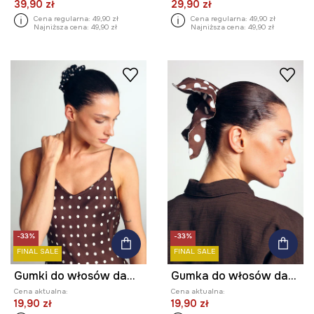
39,90 zł
29,90 zł
Cena regularna:
49,90 zł
Cena regularna:
49,90 zł
Najniższa cena:
49,90 zł
Najniższa cena:
49,90 zł
-33%
-33%
FINAL SALE
FINAL SALE
Gumki do włosów damskie 2-pack
Gumka do włosów damska
Cena aktualna:
Cena aktualna:
19,90 zł
19,90 zł