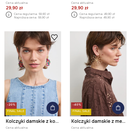
Cena aktualna:
Cena aktualna:
29,90 zł
29,90 zł
Cena regularna:
59,90 zł
Cena regularna:
49,90 zł
Najniższa cena:
59,90 zł
Najniższa cena:
49,90 zł
-20%
-40%
FINAL SALE
FINAL SALE
Kolczyki damskie z koralików
Kolczyki damskie z metalu i stali nierdzewnej
Cena aktualna:
Cena aktualna: