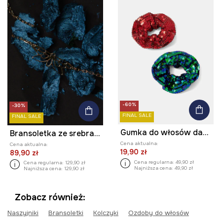
-60%
-30%
FINAL SALE
FINAL SALE
Gumka do włosów damska z cekinami (2-pack)
Bransoletka ze srebra pokrytego złotem damska Medicine x Todoro
Cena aktualna:
Cena aktualna:
19,90 zł
89,90 zł
Cena regularna:
49,90 zł
Cena regularna:
129,90 zł
Najniższa cena:
49,90 zł
Najniższa cena:
129,90 zł
Zobacz również:
Naszyjniki
Bransoletki
Kolczyki
Ozdoby do włosów