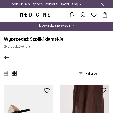
Kupon -15% w appce! Pobierz i skorzystaj »
Darmowa dostawa do salonów
Psst… mamy dla Ciebie kupon -15% na modele nieprzecenione.
Dowiedz się więcej »
Wyprzedaż Szpilki damskie
(
9
produktów
)
Filtruj