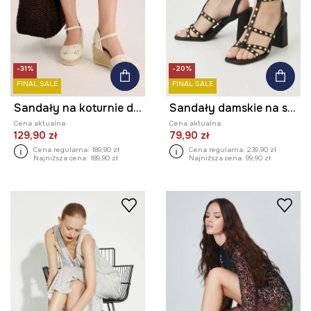
-31%
-20%
FINAL SALE
FINAL SALE
Sandały na koturnie damskie espadrylowe
Sandały damskie na słupku z aplikacją kolor czarny
Cena aktualna:
Cena aktualna:
129,90 zł
79,90 zł
Cena regularna:
189,90 zł
Cena regularna:
239,90 zł
Najniższa cena:
189,90 zł
Najniższa cena:
99,90 zł