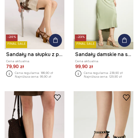
-20%
-23%
FINAL SALE
FINAL SALE
Sandały na słupku z plecionymi paskami
Sandały damskie na słupku z imitacji skóry kolor złoty
Cena aktualna:
Cena aktualna:
79,90 zł
99,90 zł
Cena regularna:
189,90 zł
Cena regularna:
239,90 zł
Najniższa cena:
99,90 zł
Najniższa cena:
129,90 zł