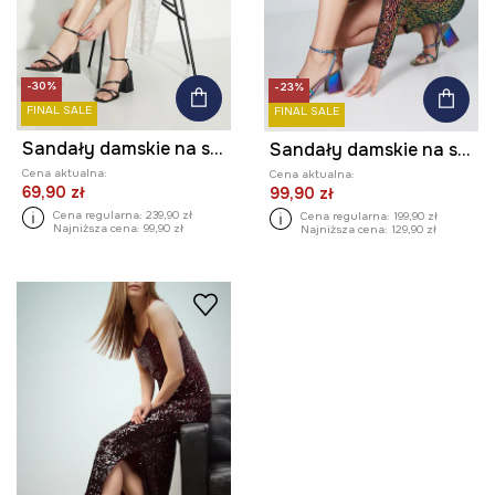
-30%
-23%
FINAL SALE
FINAL SALE
Sandały damskie na słupku z imitacji skóry kolor czarny
Sandały damskie na słupku z imitacji skóry kolor multicolor
Cena aktualna:
Cena aktualna:
69,90 zł
99,90 zł
Cena regularna:
239,90 zł
Cena regularna:
199,90 zł
Najniższa cena:
99,90 zł
Najniższa cena:
129,90 zł