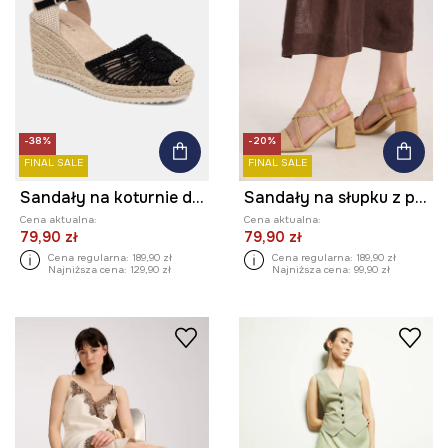
-38%
-20%
FINAL SALE
FINAL SALE
Sandały na koturnie damskie espadrylowe
Sandały na słupku z plecionymi paskami
Cena aktualna:
Cena aktualna:
79,90 zł
79,90 zł
Cena regularna:
189,90 zł
Cena regularna:
189,90 zł
Najniższa cena:
129,90 zł
Najniższa cena:
99,90 zł