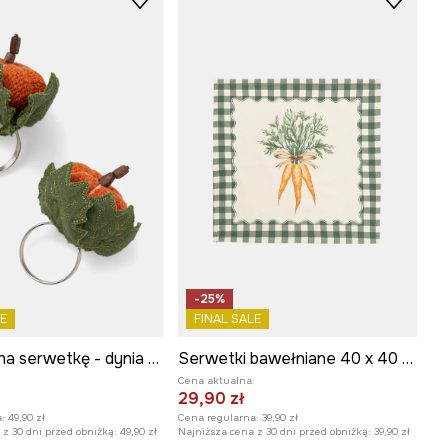
-25%
E
FINAL SALE
Pierścień na serwetkę - dynia (2-pack)
Serwetki bawełniane 40 x 40 cm 2-pack
:
Cena aktualna:
29,90 zł
:
49,90 zł
Cena regularna:
39,90 zł
z 30 dni przed obniżką:
49,90 zł
Najniższa cena z 30 dni przed obniżką:
39,90 zł