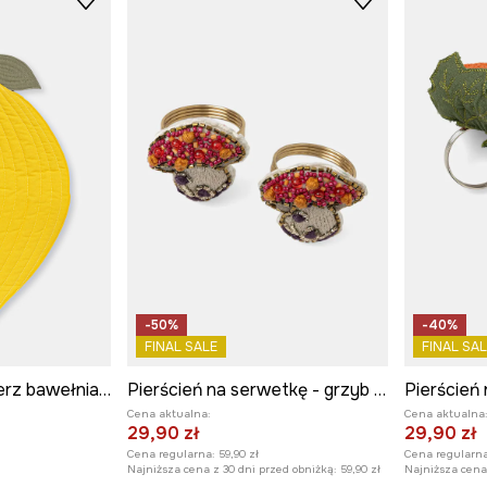
-50%
-40%
FINAL SALE
FINAL SAL
Podkładka pod talerz bawełniana
Pierścień na serwetkę - grzyb (2-pack)
Cena aktualna:
Cena aktualna
29,90 zł
29,90 zł
Cena regularna:
59,90 zł
Cena regularna
Najniższa cena z 30 dni przed obniżką:
59,90 zł
Najniższa cena 