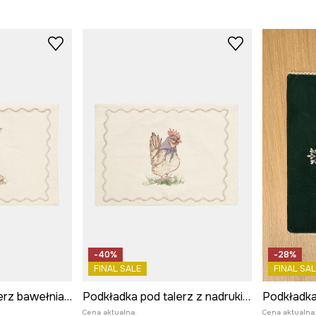
-40%
-28%
FINAL SALE
FINAL SAL
Podkładka pod talerz bawełniana
Podkładka pod talerz z nadrukiem i haftem 45 x 35 cm
Cena aktualna:
Cena aktualna