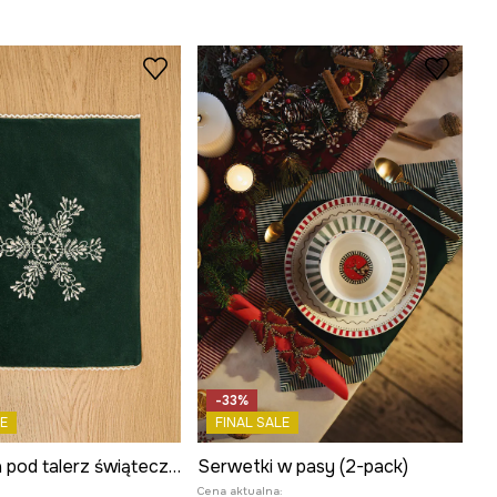
-33%
FINAL SALE
E
Serwetki w pasy (2-pack)
Podkładka pod talerz świąteczna 35 x 45 cm (2-pack)
Cena aktualna:
: