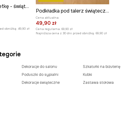
Pierścień na serwetkę - świąteczna choinka (2-pack)
Podkładka pod talerz świąteczna 35 x 45 cm (2-pack)
Cena aktualna:
49,90 zł
zed obniżką:
49,90 zł
Cena regularna:
69,90 zł
Najniższa cena z 30 dni przed obniżką:
69,90 zł
tegorie
Dekoracje do salonu
Szkatułki na biżuterię
Poduszki do sypialni
Kubki
Dekoracje świąteczne
Zastawa stołowa