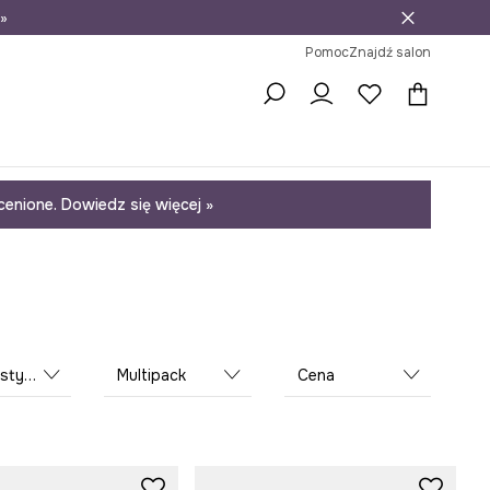
»
ni na zwrot
Pomoc
Znajdź salon
enione. Dowiedz się więcej »
istyka
Multipack
Cena