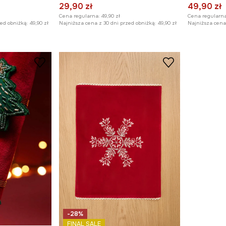
29,90 zł
49,90 zł
Cena regularna:
49,90 zł
Cena regularna
zed obniżką:
49,90 zł
Najniższa cena z 30 dni przed obniżką:
49,90 zł
Najniższa cena 
-28%
FINAL SALE