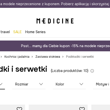
awet w 24h
a modele nieprzecenione z kuponem. Pobierz aplikację i skorzystaj 
Darmowa dostawa do salonów
30 d
 travel
SALE
Home Series
Psst… mamy dla Ciebie kupon -15% na modele nieprzec
Kuchnia i jadalnia
Zastawa stołowa
Podkładki i serwetki
ki i serwetki
Liczba produktów: 10
Rozmiar
Kolor
Motyw i styl