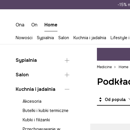
Wysyłka n
-15% n
Ona
On
Home
Nowości
Sypialnia
Salon
Kuchnia i jadalnia
Lifestyle i
Sypialnia
Medicine
Home
Koce i pledy do sypialni
Salon
Podkład
Poduszki i poszewki do
sypialni
Dekoracje
Kuchnia i jadalnia
Pościele
Koce i pledy do salonu
Od popularnych
Akcesoria
Szkatułki i organizery na
Organizery na biżuterię
biżuterię
Butelki i kubki termiczne
Poduszki i poszewki do
salonu
Kubki i filiżanki
Przechowywanie w
Przechowywanie w