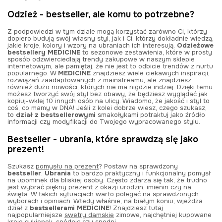
Odzież - bestseller, ale komu to potrzebne?
Z podpowiedzi w tym dziale mogą korzystać zarówno Ci, którzy
dopiero budują swój własny styl, jak i Ci, którzy dokładnie wiedzą,
jakie kroje, kolory i wzory na ubraniach ich interesują.
Odzieżowe
bestsellery MEDICINE
to sezonowe zestawienia, które w prosty
sposób odzwierciedlają trendy zakupowe w naszym sklepie
internetowym, ale pamiętaj, że nie jest to odbicie trendów z nurtu
popularnego. W
MEDICINE
znajdziesz wiele ciekawych inspiracji,
rozwiązań zaadaptowanych z mainstreamu, ale znajdziesz
również dużo nowości, których nie ma nigdzie indziej. Dzięki temu
możesz tworzyć swój styl bez obawy, że będziesz wyglądać jak
kopiuj-wklej 10 innych osób na ulicy. Wiadomo, że jakość i styl to
coś, co mamy w DNA! Jeśli z kolei dobrze wiesz, czego szukasz,
to
dział z bestsellerowymi
smakołykami potraktuj jako źródło
informacji czy modyfikacji do Twojego wypracowanego stylu.
Bestseller - ubrania, które sprawdzą się jako
prezent!
Szukasz
pomysłu na prezent
? Postaw na sprawdzony
bestseller
.
Ubrania
to bardzo praktyczny i funkcjonalny pomysł
na upominek dla bliskiej osoby. Często zdarza się tak, że trudno
jest wybrać piękny prezent z okazji urodzin, imienin czy na
święta. W takich sytuacjach warto polegać na sprawdzonych
wyborach i opiniach. Wtedy właśnie, na białym koniu, wjeżdża
dział z
bestsellerami MEDICINE
! Znajdziesz tutaj
najpopularniejsze
swetry damskie
zimowe, najchętniej kupowane
kroje sukienek, spódnic czy spodni.