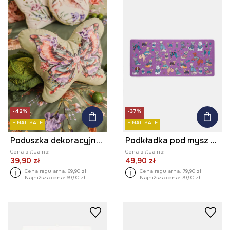
-42%
-37%
FINAL SALE
FINAL SALE
Poduszka dekoracyjna - motyl
Podkładka pod mysz w psy
Cena aktualna:
Cena aktualna:
39,90 zł
49,90 zł
Cena regularna:
69,90 zł
Cena regularna:
79,90 zł
Najniższa cena:
69,90 zł
Najniższa cena:
79,90 zł