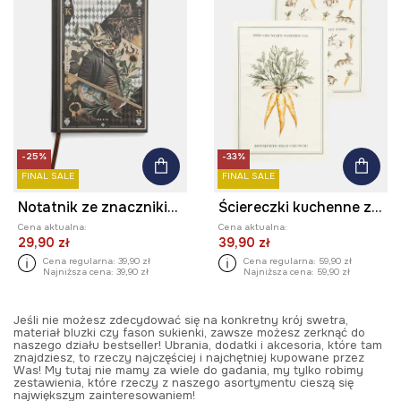
-25%
-33%
FINAL SALE
FINAL SALE
Notatnik ze znacznikiem
Ściereczki kuchenne z domieszką lnu wzorzyste (2-pack)
Cena aktualna:
Cena aktualna:
29,90 zł
39,90 zł
Cena regularna:
39,90 zł
Cena regularna:
59,90 zł
Najniższa cena:
39,90 zł
Najniższa cena:
59,90 zł
Jeśli nie możesz zdecydować się na konkretny krój swetra,
materiał bluzki czy fason sukienki, zawsze możesz zerknąć do
naszego działu bestseller! Ubrania, dodatki i akcesoria, które tam
znajdziesz, to rzeczy najczęściej i najchętniej kupowane przez
Was! My tutaj nie mamy za wiele do gadania, my tylko robimy
zestawienia, które rzeczy z naszego asortymentu cieszą się
największym zainteresowaniem!