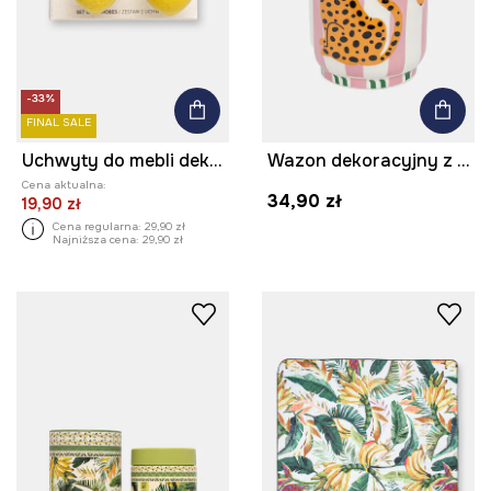
-33%
FINAL SALE
Uchwyty do mebli dekoracyjne z porcelany (2-pack)
Wazon dekoracyjny z dolomitu
Cena aktualna:
34,90 zł
19,90 zł
Cena regularna:
29,90 zł
Najniższa cena:
29,90 zł