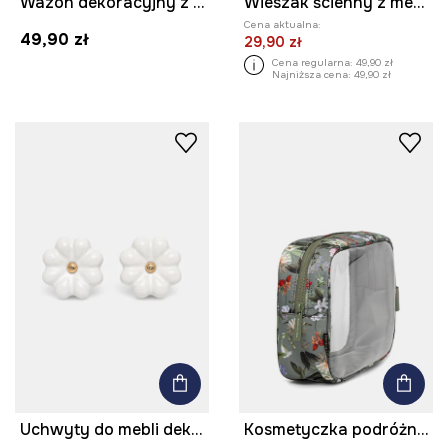
Wazon dekoracyjny z gliny
Wieszak ścienny z metalu postarzanego
Cena aktualna:
49,90 zł
29,90 zł
Cena regularna:
49,90 zł
Najniższa cena:
49,90 zł
Uchwyty do mebli dekoracyjne z porcelany
Kosmetyczka podróżna transparentna