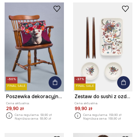
-50%
-37%
FINAL SALE
FINAL SALE
Poszewka dekoracyjna na poduszkę z kolekcji Frida
Zestaw do sushi z ozdobnym wzorem
Cena aktualna:
Cena aktualna:
29,90 zł
99,90 zł
Cena regularna:
59,90 zł
Cena regularna:
159,90 zł
Najniższa cena:
59,90 zł
Najniższa cena:
159,90 zł