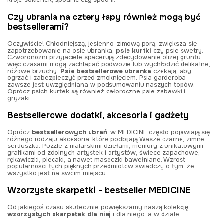
Czy ubrania na cztery łapy również mogą być
bestsellerami?
Oczywiście! Chłodniejszą, jesienno-zimową porą, zwiększa się
zapotrzebowanie na psie ubranka,
psie kurtki
czy psie swetry.
Czworonożni przyjaciele spacerują zdecydowanie bliżej gruntu,
więc czasami mogą zachlapać podwozie lub wychłodzić delikatne,
różowe brzuchy.
Psie bestsellerowe ubranka
czekają, aby
ogrzać i zabezpieczyć przed zmoknięciem. Psia garderoba
zawsze jest uwzględniana w podsumowaniu naszych topów.
Oprócz psich kurtek są również całoroczne psie zabawki i
gryzaki.
Bestsellerowe dodatki, akcesoria i gadżety
Oprócz
bestsellerowych ubrań
, w MEDICINE często pojawiają się
różnego rodzaju akcesoria, które podbijają Wasze czarne, zimne
serduszka. Puzzle z malarskimi dziełami, memory z unikatowymi
grafikami od zdolnych artystek i artystów, świece zapachowe,
rękawiczki, plecaki, a nawet maseczki bawełniane. Wzrost
popularności tych pięknych przedmiotów świadczy o tym, że
wszystko jest na swoim miejscu.
Wzorzyste skarpetki - bestseller MEDICINE
Od jakiegoś czasu skutecznie powiększamy naszą kolekcję
wzorzystych skarpetek dla niej
i dla niego, a w dziale