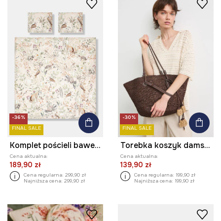
-36%
-30%
FINAL SALE
FINAL SALE
Komplet pościeli bawełnianej wzorzystej 200 x 200 cm
Torebka koszyk damska pleciona
Cena aktualna:
Cena aktualna:
189,90 zł
139,90 zł
Cena regularna:
299,90 zł
Cena regularna:
199,90 zł
Najniższa cena:
299,90 zł
Najniższa cena:
199,90 zł