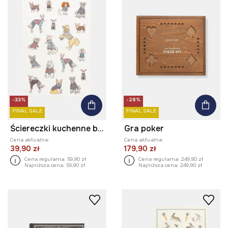
-33%
-28%
FINAL SALE
FINAL SALE
Ściereczki kuchenne bawełniane wzorzyste (2-pack)
Gra poker
Cena aktualna:
Cena aktualna:
39,90 zł
179,90 zł
Cena regularna:
59,90 zł
Cena regularna:
249,90 zł
Najniższa cena:
59,90 zł
Najniższa cena:
249,90 zł