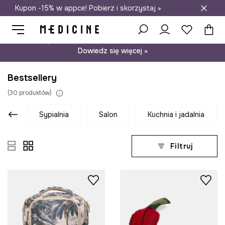
Kupon -15% w appce! Pobierz i skorzystaj »
Darmowa dostawa do salonów
Psst… mamy dla Ciebie kupon -15% na modele nieprzecenione.
Dowiedz się więcej »
Bestsellery
(
30
produktów
)
sypialnia
salon
kuchnia i jadalnia
Filtruj