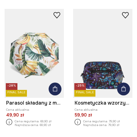
-28%
-25%
FINAL SALE
FINAL SALE
Parasol składany z motywem roślinnym
Kosmetyczka wzorzysta
Cena aktualna:
Cena aktualna:
49,90 zł
59,90 zł
Cena regularna:
69,90 zł
Cena regularna:
79,90 zł
Najniższa cena:
69,90 zł
Najniższa cena:
79,90 zł