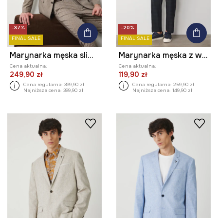
-37%
-20%
FINAL SALE
FINAL SALE
Marynarka męska slim w kratę
Marynarka męska z wiskozą
Cena aktualna:
Cena aktualna:
249,90 zł
119,90 zł
Cena regularna:
399,90 zł
Cena regularna:
259,90 zł
Najniższa cena:
399,90 zł
Najniższa cena:
149,90 zł