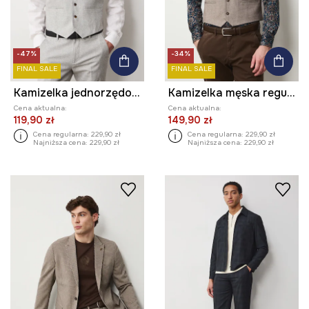
-47%
-34%
FINAL SALE
FINAL SALE
Kamizelka jednorzędowa męska z domieszką lnu
Kamizelka męska regular melanżowa
Cena aktualna:
Cena aktualna:
119,90 zł
149,90 zł
Cena regularna:
229,90 zł
Cena regularna:
229,90 zł
Najniższa cena:
229,90 zł
Najniższa cena:
229,90 zł