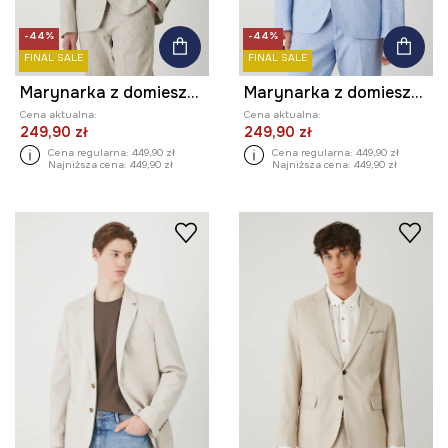
-44%
-44%
FINAL SALE
FINAL SALE
Marynarka z domieszką lnu męska melanżowa kolor brązowy
Marynarka z domieszką lnu męska melanżowa kolor niebieski
Cena aktualna:
Cena aktualna:
249,90 zł
249,90 zł
Cena regularna:
449,90 zł
Cena regularna:
449,90 zł
Najniższa cena:
449,90 zł
Najniższa cena:
449,90 zł