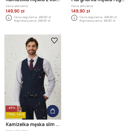
Cena aktualna:
Cena aktualna:
149,90 zł
149,90 zł
Cena regularna:
269,90 zł
Cena regularna:
449,90 zł
Najniższa cena:
269,90 zł
Najniższa cena:
199,90 zł
-45%
FINAL SALE
Kamizelka męska slim w kratę kolor granatowy
Cena aktualna: