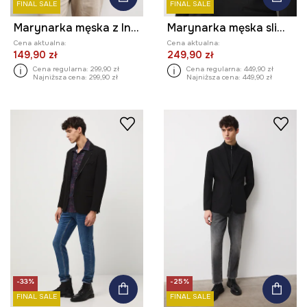
FINAL SALE
FINAL SALE
Marynarka męska z lnem
Marynarka męska slim gładka
Cena aktualna:
Cena aktualna:
149,90 zł
249,90 zł
Cena regularna:
299,90 zł
Cena regularna:
449,90 zł
Najniższa cena:
299,90 zł
Najniższa cena:
449,90 zł
-33%
-25%
FINAL SALE
FINAL SALE