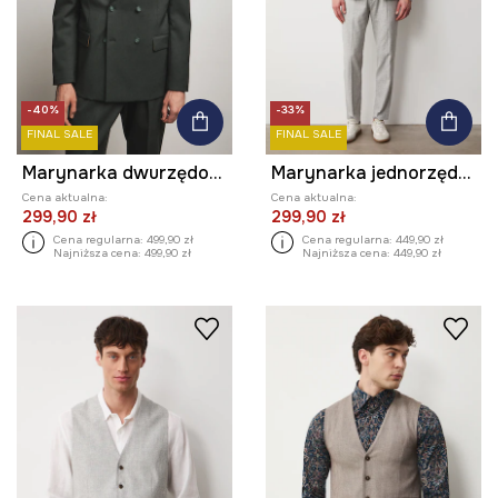
-40%
-33%
FINAL SALE
FINAL SALE
Marynarka dwurzędowa męska z dodatkiem wełny z kolekcji Ilona Tambor x Medicine
Marynarka jednorzędowa męska z domieszką lnu
Cena aktualna:
Cena aktualna:
299,90 zł
299,90 zł
Cena regularna:
499,90 zł
Cena regularna:
449,90 zł
Najniższa cena:
499,90 zł
Najniższa cena:
449,90 zł