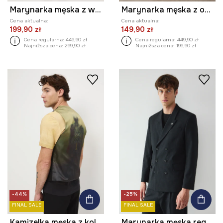
Marynarka męska z wiskozą gładka
Marynarka męska z odpinaną podpinką
Cena aktualna:
Cena aktualna:
199,90 zł
149,90 zł
Cena regularna:
449,90 zł
Cena regularna:
449,90 zł
Najniższa cena:
299,90 zł
Najniższa cena:
199,90 zł
-44%
-25%
FINAL SALE
FINAL SALE
Kamizelka męska z kolekcji Zdzisław Beksiński x Medicine
Marynarka męska regular z drobnym wzorem