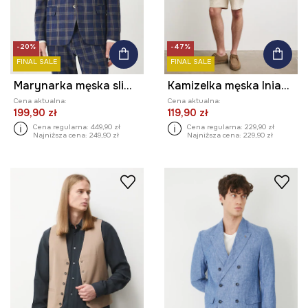
-20%
-47%
FINAL SALE
FINAL SALE
Marynarka męska slim w kratę kolor granatowy
Kamizelka męska lniana w paski
Cena aktualna:
Cena aktualna:
199,90 zł
119,90 zł
Cena regularna:
449,90 zł
Cena regularna:
229,90 zł
Najniższa cena:
249,90 zł
Najniższa cena:
229,90 zł