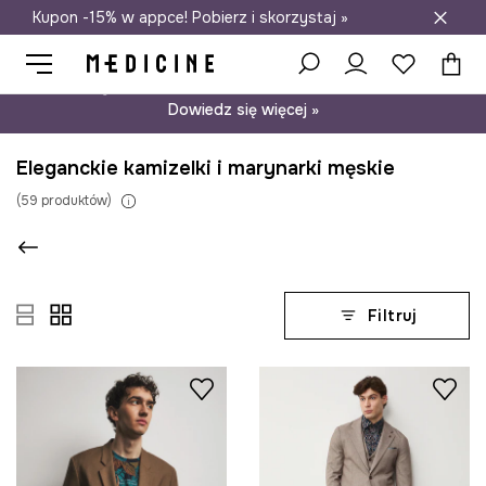
Kupon -15% w appce! Pobierz i skorzystaj »
Darmowa dostawa do salonów
Psst… mamy dla Ciebie kupon -15% na modele nieprzecenione.
Dowiedz się więcej »
Eleganckie kamizelki i marynarki męskie
(
59
produktów
)
Filtruj