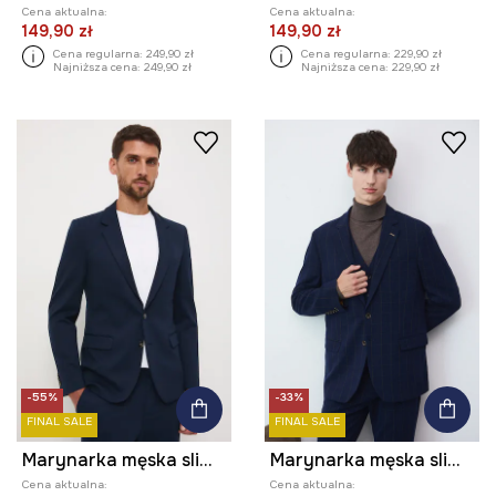
Cena aktualna:
Cena aktualna:
149,90 zł
149,90 zł
Cena regularna:
249,90 zł
Cena regularna:
229,90 zł
Najniższa cena:
249,90 zł
Najniższa cena:
229,90 zł
-55%
-33%
FINAL SALE
FINAL SALE
Marynarka męska slim gładka
Marynarka męska slim w kratę
Cena aktualna:
Cena aktualna: