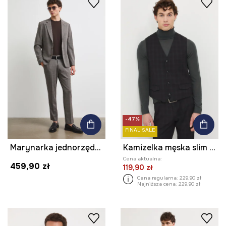
-47%
FINAL SALE
Marynarka jednorzędowa męska z dodatkiem wełny
Kamizelka męska slim w kratę
Cena aktualna:
459,90 zł
119,90 zł
Cena regularna:
229,90 zł
Najniższa cena:
229,90 zł