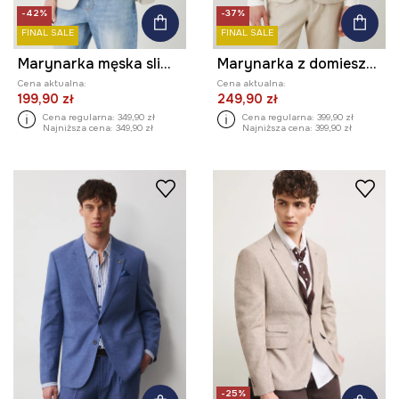
-42%
-37%
FINAL SALE
FINAL SALE
Marynarka męska slim melanżowa kolor beżowy
Marynarka z domieszką lnu slim melanżowa kolor beżowy
Cena aktualna:
Cena aktualna:
199,90 zł
249,90 zł
Cena regularna:
349,90 zł
Cena regularna:
399,90 zł
Najniższa cena:
349,90 zł
Najniższa cena:
399,90 zł
-25%