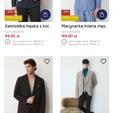
-25%
-15%
FINAL SALE
FINAL SALE
Kamizelka męska z kolekcji Eviva L'arte
Marynarka lniana męska dwurzędowa melanżowa kolor niebieski
Cena aktualna:
Cena aktualna:
89,90 zł
169,90 zł
Cena regularna:
269,90 zł
Cena regularna:
499,90 zł
Najniższa cena:
119,90 zł
Najniższa cena:
199,90 zł