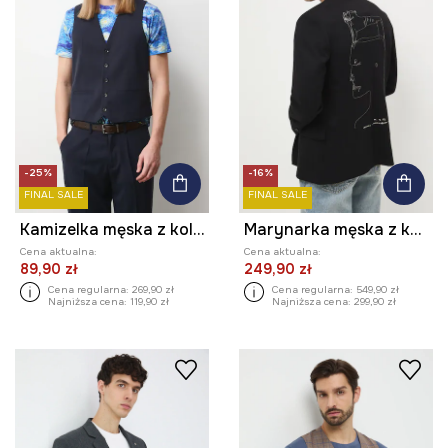
-25%
-16%
FINAL SALE
FINAL SALE
Kamizelka męska z kolekcji Eviva L'arte
Marynarka męska z kolekcji Zdzisław Beksiński x Medicine
Cena aktualna:
Cena aktualna:
89,90 zł
249,90 zł
Cena regularna:
269,90 zł
Cena regularna:
549,90 zł
Najniższa cena:
119,90 zł
Najniższa cena:
299,90 zł