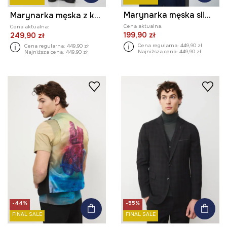
Marynarka męska slim w kratę
Marynarka męska z kolekcji Zdzisław Beksiński x Medicine kolor czarny
Cena aktualna:
Cena aktualna:
199,90 zł
249,90 zł
Cena regularna:
449,90 zł
Cena regularna:
449,90 zł
Najniższa cena:
449,90 zł
Najniższa cena:
449,90 zł
-44%
-55%
FINAL SALE
FINAL SALE