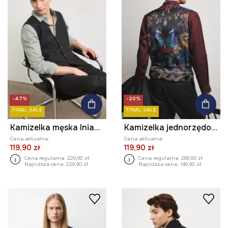
-47%
-20%
FINAL SALE
FINAL SALE
Kamizelka męska lniana gładka
Kamizelka jednorzędowa męska z dodatkiem wełny z kolekcji Ilona Tambor x Medicine
Cena aktualna:
Cena aktualna:
119,90 zł
119,90 zł
Cena regularna:
229,90 zł
Cena regularna:
269,90 zł
Najniższa cena:
229,90 zł
Najniższa cena:
149,90 zł