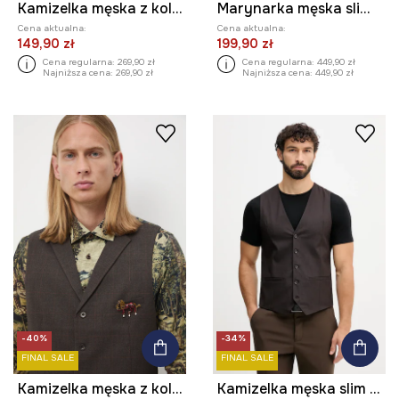
Kamizelka męska z kolekcji Zdzisław Beksiński x Medicine
Marynarka męska slim w kratę
Cena aktualna:
Cena aktualna:
149,90 zł
199,90 zł
Cena regularna:
269,90 zł
Cena regularna:
449,90 zł
Najniższa cena:
269,90 zł
Najniższa cena:
449,90 zł
-40%
-34%
FINAL SALE
FINAL SALE
Kamizelka męska z kolekcji Zamek Królewski na Wawelu x Medicine
Kamizelka męska slim z drobnym wzorem