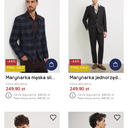
-44%
-44%
FINAL SALE
FINAL SALE
Marynarka męska slim w kratę
Marynarka jednorzędowa męska lniana gładka
Cena aktualna:
Cena aktualna:
249,90 zł
249,90 zł
Cena regularna:
449,90 zł
Cena regularna:
449,90 zł
Najniższa cena:
449,90 zł
Najniższa cena:
449,90 zł