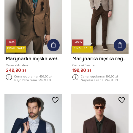
-16%
-20%
FINAL SALE
FINAL SALE
Marynarka męska wełniana
Marynarka męska regular melanżowa
Cena aktualna:
Cena aktualna:
249,90 zł
199,90 zł
Cena regularna:
499,90 zł
Cena regularna:
399,90 zł
Najniższa cena:
299,90 zł
Najniższa cena:
249,90 zł