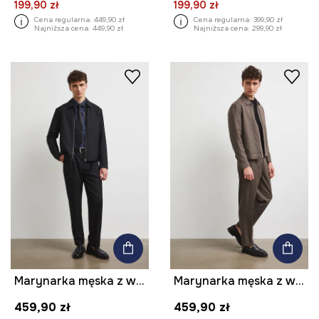
199,90 zł
199,90 zł
Cena regularna:
449,90 zł
Cena regularna:
399,90 zł
Najniższa cena:
449,90 zł
Najniższa cena:
299,90 zł
Marynarka męska z wełną gładka
Marynarka męska z wełną melanżowa
459,90 zł
459,90 zł