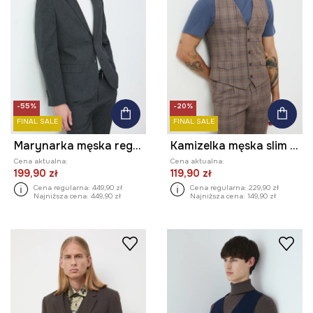
-55%
-20%
FINAL SALE
FINAL SALE
Marynarka męska regular w kratę
Kamizelka męska slim w kratę
Cena aktualna:
Cena aktualna:
199,90 zł
119,90 zł
Cena regularna:
449,90 zł
Cena regularna:
229,90 zł
Najniższa cena:
449,90 zł
Najniższa cena:
149,90 zł