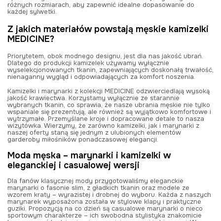
różnych rozmiarach, aby zapewnić idealne dopasowanie do
każdej sylwetki.
Z jakich materiałów powstają męskie kamizelki
MEDICINE?
Priorytetem, obok modnego designu, jest dla nas jakość ubrań.
Dlatego do produkcji kamizelek używamy wyłącznie
wyselekcjonowanych tkanin, zapewniających doskonałą trwałość,
nienaganny wygląd i odpowiadających za komfort noszenia.
Kamizelki i marynarki z kolekcji MEDICINE odzwierciedlają wysoką
jakość krawiectwa. Korzystamy wyłącznie ze starannie
wybranych tkanin, co sprawia, że nasze ubrania męskie nie tylko
wspaniale się prezentują, ale również są wyjątkowo komfortowe i
wytrzymałe. Przemyślane kroje i dopracowane detale to nasza
wizytówka. Wierzymy, że zarówno kamizelki, jak i marynarki z
naszej oferty staną się jednym z ulubionych elementów
garderoby miłośników ponadczasowej elegancji.
Moda męska – marynarki i kamizelki w
eleganckiej i casualowej wersji
Dla fanów klasycznej mody przygotowaliśmy eleganckie
marynarki o fasonie slim, z gładkich tkanin oraz modele ze
wzorem kraty – wyrazistej i drobnej do wyboru. Każda z naszych
marynarek wyposażona została w stylowe klapy i praktyczne
guziki. Propozycją na co dzień są casualowe marynarki o nieco
sportowym charakterze – ich swobodna stylistyka znakomicie