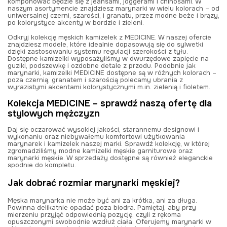
komponować będzie się z jeansami, joggerami i chinosami. W
naszym asortymencie znajdziesz marynarki w wielu kolorach – od
uniwersalnej czerni, szarości, i granatu, przez modne beże i brązy,
po kolorystyce akcenty w bordzie i zieleni.
Odkryj kolekcję męskich kamizelek z MEDICINE. W naszej ofercie
znajdziesz modele, które idealnie dopasowują się do sylwetki
dzięki zastosowaniu systemu regulacji szerokości z tyłu.
Dostępne kamizelki wyposażyliśmy w dwurzędowe zapięcie na
guziki, podszewkę i ozdobne detale z przodu. Podobnie jak
marynarki, kamizelki MEDICINE dostępne są w różnych kolorach –
poza czernią, granatem i szarością polecamy ubrania z
wyrazistymi akcentami kolorystycznymi m.in. zielenią i fioletem.
Kolekcja MEDICINE – sprawdź naszą ofertę dla
stylowych mężczyzn
Daj się oczarować wysokiej jakości, starannemu designowi i
wykonaniu oraz niebywałemu komfortowi użytkowania
marynarek i kamizelek naszej marki. Sprawdź kolekcję, w której
zgromadziliśmy modne kamizelki męskie garniturowe oraz
marynarki męskie. W sprzedaży dostępne są również eleganckie
spodnie do kompletu.
Jak dobrać rozmiar marynarki męskiej?
Męska marynarka nie może być ani za krótka, ani za długa.
Powinna delikatnie opadać poza biodra. Pamiętaj, aby przy
mierzeniu przyjąć odpowiednią pozycję, czyli z rękoma
opuszczonymi swobodnie wzdłuż ciała. Oferujemy marynarki w