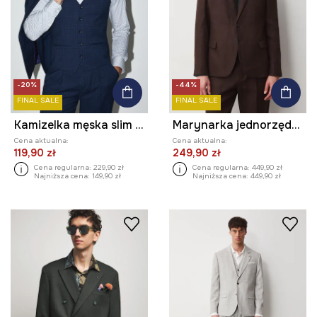
-20%
-44%
FINAL SALE
FINAL SALE
Kamizelka męska slim w kratę
Marynarka jednorzędowa męska lniana gładka
Cena aktualna:
Cena aktualna:
119,90 zł
249,90 zł
Cena regularna:
229,90 zł
Cena regularna:
449,90 zł
Najniższa cena:
149,90 zł
Najniższa cena:
449,90 zł