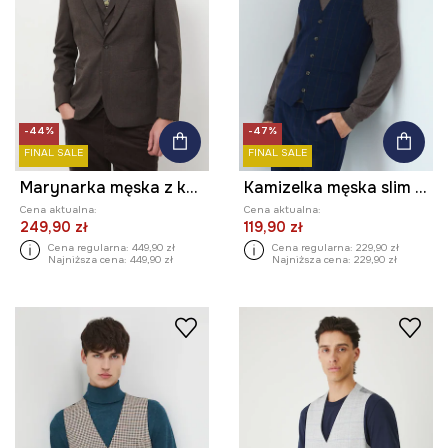
-44%
-47%
FINAL SALE
FINAL SALE
Marynarka męska z kolekcji Zamek Królewski na Wawelu x Medicine
Kamizelka męska slim w kratę
Cena aktualna:
Cena aktualna:
249,90 zł
119,90 zł
Cena regularna:
449,90 zł
Cena regularna:
229,90 zł
Najniższa cena:
449,90 zł
Najniższa cena:
229,90 zł