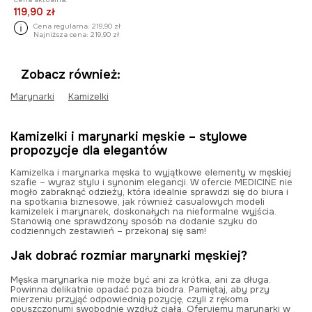
119,90 zł
Cena regularna:
219,90 zł
Najniższa cena:
219,90 zł
Zobacz również:
Marynarki
Kamizelki
Kamizelki i marynarki męskie – stylowe
propozycje dla elegantów
Kamizelka i marynarka męska to wyjątkowe elementy w męskiej
szafie – wyraz stylu i synonim elegancji. W ofercie MEDICINE nie
mogło zabraknąć odzieży, która idealnie sprawdzi się do biura i
na spotkania biznesowe, jak również casualowych modeli
kamizelek i marynarek, doskonałych na nieformalne wyjścia.
Stanowią one sprawdzony sposób na dodanie szyku do
codziennych zestawień – przekonaj się sam!
Jak dobrać rozmiar marynarki męskiej?
Męska marynarka nie może być ani za krótka, ani za długa.
Powinna delikatnie opadać poza biodra. Pamiętaj, aby przy
mierzeniu przyjąć odpowiednią pozycję, czyli z rękoma
opuszczonymi swobodnie wzdłuż ciała. Oferujemy marynarki w