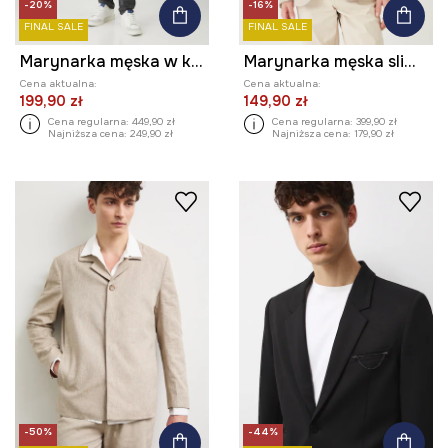
-20%
-16%
FINAL SALE
FINAL SALE
Marynarka męska w kratę
Marynarka męska slim melanżowa kolor beżowy
Cena aktualna:
Cena aktualna:
199,90 zł
149,90 zł
Cena regularna:
449,90 zł
Cena regularna:
399,90 zł
Najniższa cena:
249,90 zł
Najniższa cena:
179,90 zł
-50%
-44%