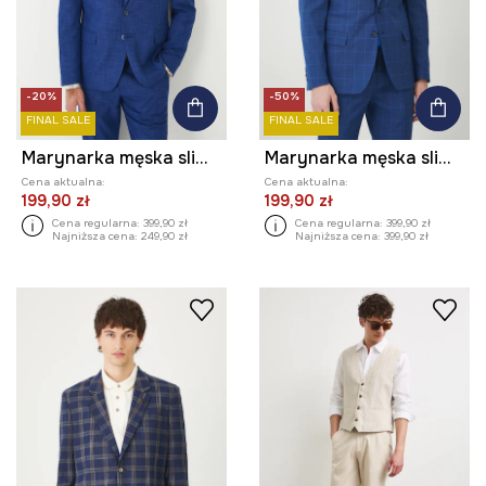
-20%
-50%
FINAL SALE
FINAL SALE
Marynarka męska slim melanżowa
Marynarka męska slim w kratę kolor niebieski
Cena aktualna:
Cena aktualna:
199,90 zł
199,90 zł
Cena regularna:
399,90 zł
Cena regularna:
399,90 zł
Najniższa cena:
249,90 zł
Najniższa cena:
399,90 zł