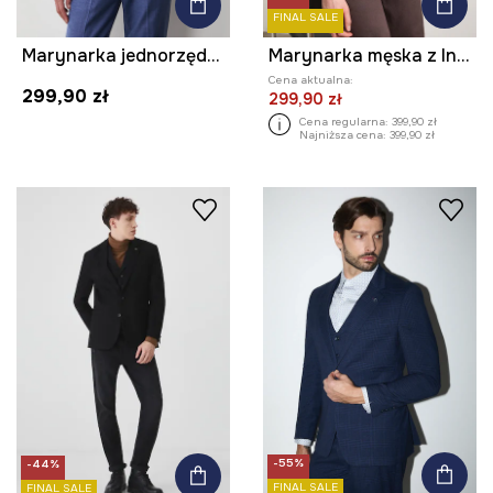
FINAL SALE
Marynarka jednorzędowa męska z lnem
Marynarka męska z lnem
Cena aktualna:
299,90 zł
299,90 zł
Cena regularna:
399,90 zł
Najniższa cena:
399,90 zł
-55%
-44%
FINAL SALE
FINAL SALE