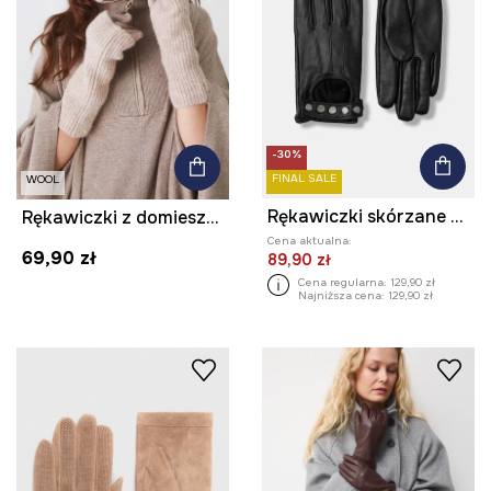
-30%
FINAL SALE
WOOL
Rękawiczki skórzane damskie z aplikacją kolor czarny
Rękawiczki z domieszką wełny damskie kolor beżowy
Cena aktualna:
69,90 zł
89,90 zł
Cena regularna:
129,90 zł
Najniższa cena:
129,90 zł