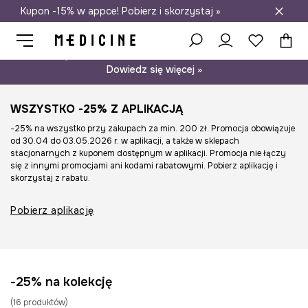
Kupon -15% w appce! Pobierz i skorzystaj »
Darmowa dostawa do salonów
Psst… mamy dla Ciebie kupon -15% na modele nieprzecenione.
Dowiedz się więcej »
WSZYSTKO -25% Z APLIKACJĄ
-25% na wszystko przy zakupach za min. 200 zł. Promocja obowiązuje
od 30.04 do 03.05.2026 r. w aplikacji, a także w sklepach
stacjonarnych z kuponem dostępnym w aplikacji. Promocja nie łączy
się z innymi promocjami ani kodami rabatowymi. Pobierz aplikację i
skorzystaj z rabatu.
Pobierz aplikację
-25% na kolekcję
(
16
produktów
)