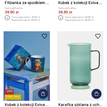
Filiżanka ze spodkiem ceramiczna
Kubek z kolekcji Eviva L'arte 460 ml
Cena aktualna:
Cena aktualna:
39,90 zł
39,90 zł
Cena regularna:
79,90 zł
Cena regularna:
69,90 zł
Najniższa cena:
49,90 zł
Najniższa cena:
49,90 zł
-20%
FINAL SALE
Kubek z kolekcji Eviva L'arte 460 ml
Karafka szklana z uchwytem