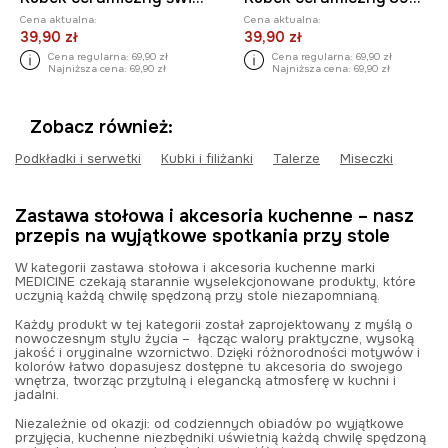
Cena aktualna:
Cena aktualna:
39,90 zł
39,90 zł
Cena regularna:
69,90 zł
Cena regularna:
69,90 zł
Najniższa cena:
69,90 zł
Najniższa cena:
69,90 zł
Zobacz również:
Podkładki i serwetki
Kubki i filiżanki
Talerze
Miseczki
Zastawa stołowa i akcesoria kuchenne – nasz
przepis na wyjątkowe spotkania przy stole
W kategorii zastawa stołowa i akcesoria kuchenne marki
MEDICINE czekają starannie wyselekcjonowane produkty, które
uczynią każdą chwilę spędzoną przy stole niezapomnianą.
Każdy produkt w tej kategorii został zaprojektowany z myślą o
nowoczesnym stylu życia – łącząc walory praktyczne, wysoką
jakość i oryginalne wzornictwo. Dzięki różnorodności motywów i
kolorów łatwo dopasujesz dostępne tu akcesoria do swojego
wnętrza, tworząc przytulną i elegancką atmosferę w kuchni i
jadalni.
Niezależnie od okazji: od codziennych obiadów po wyjątkowe
przyjęcia, kuchenne niezbędniki uświetnią każdą chwilę spędzoną