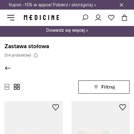
Kupon -15% w appce! Pobierz i skorzystaj »
Darmowa dostawa do salonów
Psst… mamy dla Ciebie kupon -15% na modele nieprzecenione.
Dowiedz się więcej »
Zastawa stołowa
(
54
produktów
)
Filtruj