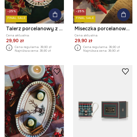
-25%
-25%
FINAL SALE
FINAL SALE
Talerz porcelanowy z ozdobnym wzorem
Miseczka porcelanowa 440 ml
Cena aktualna:
Cena aktualna:
29,90 zł
29,90 zł
Cena regularna:
39,90 zł
Cena regularna:
39,90 zł
Najniższa cena:
39,90 zł
Najniższa cena:
39,90 zł