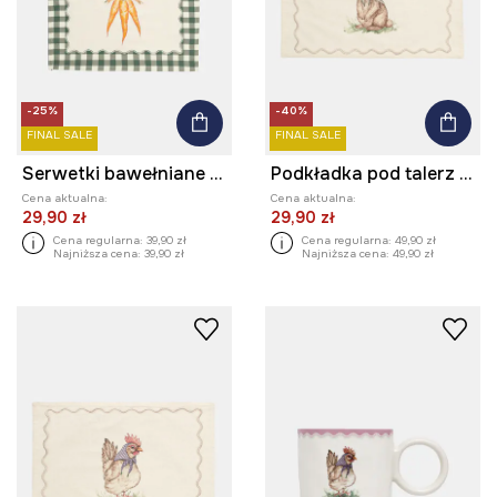
-25%
-40%
FINAL SALE
FINAL SALE
Serwetki bawełniane 40 x 40 cm 2-pack
Podkładka pod talerz bawełniana
Cena aktualna:
Cena aktualna:
29,90 zł
29,90 zł
Cena regularna:
39,90 zł
Cena regularna:
49,90 zł
Najniższa cena:
39,90 zł
Najniższa cena:
49,90 zł