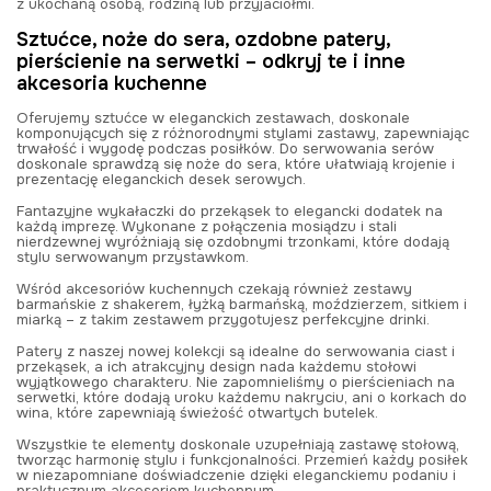
z ukochaną osobą, rodziną lub przyjaciółmi.
Sztućce, noże do sera, ozdobne patery,
pierścienie na serwetki – odkryj te i inne
akcesoria kuchenne
Oferujemy
sztućce w eleganckich zestawach
, doskonale
komponujących się z różnorodnymi stylami zastawy, zapewniając
trwałość i wygodę podczas posiłków. Do serwowania serów
doskonale sprawdzą się
noże do sera
, które ułatwiają krojenie i
prezentację eleganckich desek serowych.
Fantazyjne
wykałaczki do przekąsek
to elegancki dodatek na
każdą imprezę. Wykonane z połączenia mosiądzu i stali
nierdzewnej wyróżniają się ozdobnymi trzonkami, które dodają
stylu serwowanym przystawkom.
Wśród akcesoriów kuchennych czekają również
zestawy
barmańskie
z shakerem, łyżką barmańską, moździerzem, sitkiem i
miarką – z takim zestawem przygotujesz perfekcyjne drinki.
Patery
z naszej nowej kolekcji są idealne do serwowania ciast i
przekąsek, a ich atrakcyjny design nada każdemu stołowi
wyjątkowego charakteru. Nie zapomnieliśmy o
pierścieniach na
serwetki
, które dodają uroku każdemu nakryciu, ani o
korkach do
wina
, które zapewniają świeżość otwartych butelek.
Wszystkie te elementy doskonale uzupełniają zastawę stołową,
tworząc harmonię stylu i funkcjonalności. Przemień każdy posiłek
w niezapomniane doświadczenie dzięki eleganckiemu podaniu i
praktycznym akcesoriom kuchennym.