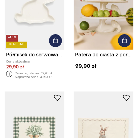
-40%
FINAL SALE
Półmisek do serwowania z porcelany
Patera do ciasta z porcelany
Cena aktualna:
99,90 zł
29,90 zł
Cena regularna:
49,90 zł
Najniższa cena:
49,90 zł