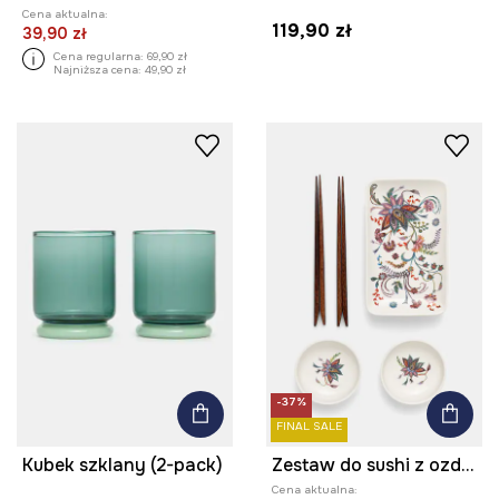
Cena aktualna:
119,90 zł
39,90 zł
Cena regularna:
69,90 zł
Najniższa cena:
49,90 zł
-37%
FINAL SALE
Kubek szklany (2-pack)
Zestaw do sushi z ozdobnym wzorem
Cena aktualna: