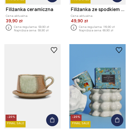
Filiżanka ceramiczna
Filiżanka ze spodkiem ceramiczna
Cena aktualna:
Cena aktualna:
39,90 zł
49,90 zł
Cena regularna:
59,90 zł
Cena regularna:
119,90 zł
Najniższa cena:
59,90 zł
Najniższa cena:
69,90 zł
-20%
-20%
FINAL SALE
FINAL SALE