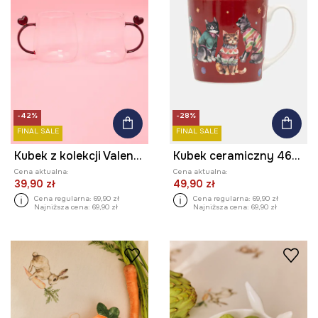
-42%
-28%
FINAL SALE
FINAL SALE
Kubek z kolekcji Valentine’s Day (2-pack)
Kubek ceramiczny 460 ml w koty
Cena aktualna:
Cena aktualna:
39,90 zł
49,90 zł
Cena regularna:
69,90 zł
Cena regularna:
69,90 zł
Najniższa cena:
69,90 zł
Najniższa cena:
69,90 zł