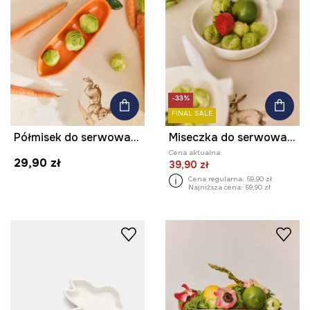
-33%
FINAL SALE
Półmisek do serwowania z porcelany
Miseczka do serwowania z porcelany
Cena aktualna:
29,90 zł
39,90 zł
Cena regularna:
59,90 zł
Najniższa cena:
59,90 zł