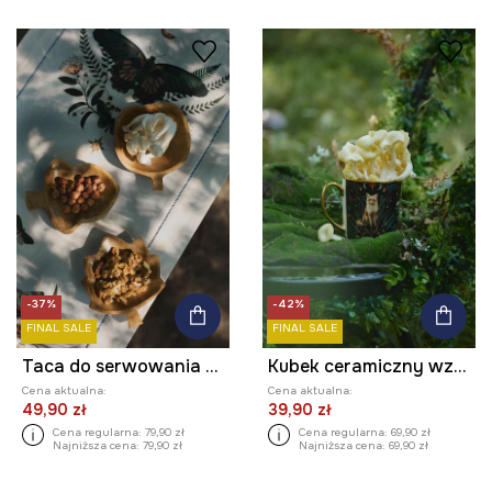
-37%
-42%
FINAL SALE
FINAL SALE
Taca do serwowania drewniana (3-pack)
Kubek ceramiczny wzorzysty 460 ml
Cena aktualna:
Cena aktualna:
49,90 zł
39,90 zł
Cena regularna:
79,90 zł
Cena regularna:
69,90 zł
Najniższa cena:
79,90 zł
Najniższa cena:
69,90 zł