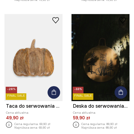
-28%
-33%
FINAL SALE
FINAL SALE
Taca do serwowania drewniana - dynia
Deska do serwowania drewniana z grawerem
Cena aktualna:
Cena aktualna:
49,90 zł
59,90 zł
Cena regularna:
69,90 zł
Cena regularna:
89,90 zł
Najniższa cena:
69,90 zł
Najniższa cena:
89,90 zł