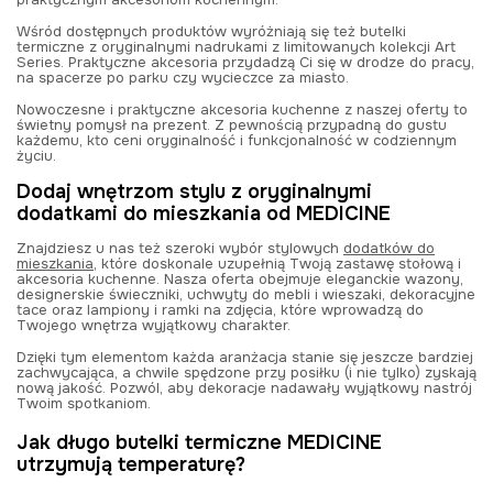
Wśród dostępnych produktów wyróżniają się też
butelki
termiczne z oryginalnymi nadrukami
z limitowanych kolekcji Art
Series. Praktyczne akcesoria przydadzą Ci się w drodze do pracy,
na spacerze po parku czy wycieczce za miasto.
Nowoczesne i praktyczne akcesoria kuchenne z naszej oferty to
świetny pomysł na prezent. Z pewnością przypadną do gustu
każdemu, kto ceni oryginalność i funkcjonalność w codziennym
życiu.
Dodaj wnętrzom stylu z oryginalnymi
dodatkami do mieszkania od MEDICINE
Znajdziesz u nas też szeroki wybór stylowych
dodatków do
mieszkania
, które doskonale uzupełnią Twoją zastawę stołową i
akcesoria kuchenne. Nasza oferta obejmuje eleganckie wazony,
designerskie świeczniki, uchwyty do mebli i wieszaki, dekoracyjne
tace oraz lampiony i ramki na zdjęcia, które wprowadzą do
Twojego wnętrza wyjątkowy charakter.
Dzięki tym elementom każda aranżacja stanie się jeszcze bardziej
zachwycająca, a chwile spędzone przy posiłku (i nie tylko) zyskają
nową jakość. Pozwól, aby dekoracje nadawały wyjątkowy nastrój
Twoim spotkaniom.
Jak długo butelki termiczne MEDICINE
utrzymują temperaturę?