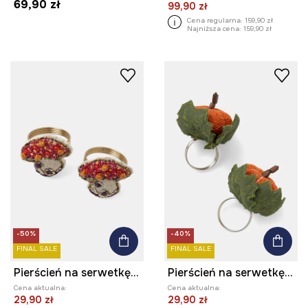
69,90 zł
99,90 zł
Cena regularna:
159,90 zł
Najniższa cena:
159,90 zł
-50%
-40%
FINAL SALE
FINAL SALE
Pierścień na serwetkę - grzyb (2-pack)
Pierścień na serwetkę - dynia (2-pack)
Cena aktualna:
Cena aktualna:
29,90 zł
29,90 zł