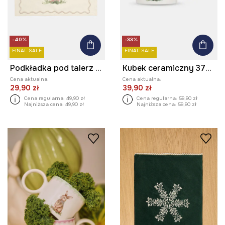
-40%
-33%
FINAL SALE
FINAL SALE
Podkładka pod talerz z nadrukiem i haftem 45 x 35 cm
Kubek ceramiczny 370 ml w kury
Cena aktualna:
Cena aktualna:
29,90 zł
39,90 zł
Cena regularna:
49,90 zł
Cena regularna:
59,90 zł
Najniższa cena:
49,90 zł
Najniższa cena:
59,90 zł