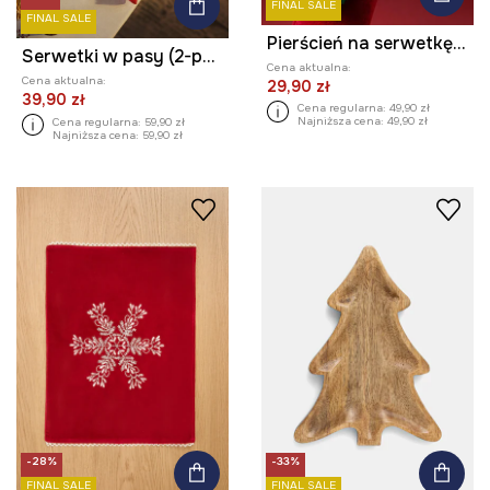
FINAL SALE
FINAL SALE
Pierścień na serwetkę - świąteczna choinka (2-pack)
Serwetki w pasy (2-pack)
Cena aktualna:
Cena aktualna:
29,90 zł
39,90 zł
Cena regularna:
49,90 zł
Najniższa cena:
49,90 zł
Cena regularna:
59,90 zł
Najniższa cena:
59,90 zł
-28%
-33%
FINAL SALE
FINAL SALE