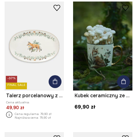
-37%
FINAL SALE
Talerz porcelanowy z ozdobnym wzorem
Kubek ceramiczny ze zwierzęcym motywem
Cena aktualna:
69,90 zł
49,90 zł
Cena regularna:
79,90 zł
Najniższa cena:
79,90 zł