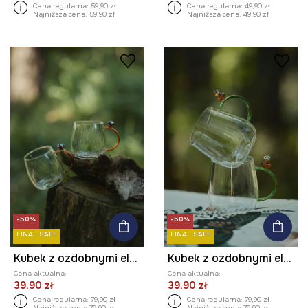
Cena regularna:
59,90 zł
Cena regularna:
49,90 zł
Najniższa cena:
59,90 zł
Najniższa cena:
49,90 zł
-50%
-50%
FINAL SALE
FINAL SALE
Kubek z ozdobnymi elementami (2-pack)
Kubek z ozdobnymi elementami (2-pack)
Cena aktualna:
Cena aktualna:
39,90 zł
39,90 zł
Cena regularna:
79,90 zł
Cena regularna:
79,90 zł
Najniższa cena:
79,90 zł
Najniższa cena:
79,90 zł