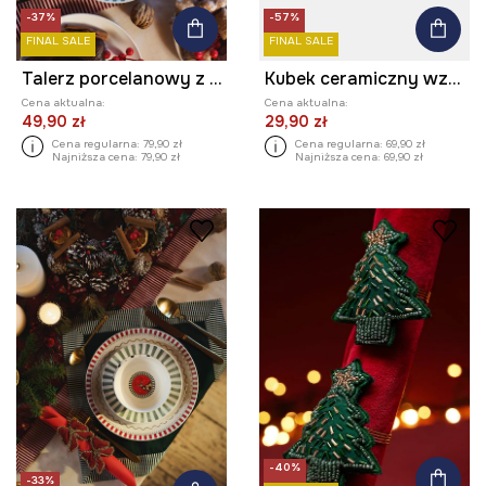
-37%
-57%
FINAL SALE
FINAL SALE
Talerz porcelanowy z ozdobnym wzorem
Kubek ceramiczny wzorzysty 390 ml
Cena aktualna:
Cena aktualna:
49,90 zł
29,90 zł
Cena regularna:
79,90 zł
Cena regularna:
69,90 zł
Najniższa cena:
79,90 zł
Najniższa cena:
69,90 zł
-40%
-33%