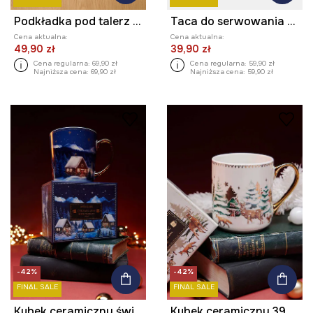
Podkładka pod talerz świąteczna 35 x 45 cm (2-pack)
Taca do serwowania drewniana - choinka
Cena aktualna:
Cena aktualna:
49,90 zł
39,90 zł
Cena regularna:
69,90 zł
Cena regularna:
59,90 zł
Najniższa cena:
69,90 zł
Najniższa cena:
59,90 zł
-42%
-42%
FINAL SALE
FINAL SALE
Kubek ceramiczny świąteczny 460 ml
Kubek ceramiczny 390 ml świąteczny