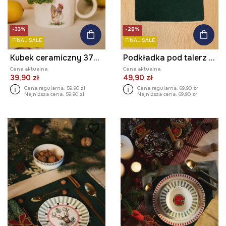
-33%
-28%
FINAL SALE
FINAL SALE
Kubek ceramiczny 370 ml wzorzysty
Podkładka pod talerz świąteczna 35 x 45 cm (2-pack)
Cena aktualna:
Cena aktualna:
39,90 zł
49,90 zł
Cena regularna:
59,90 zł
Cena regularna:
69,90 zł
Najniższa cena:
59,90 zł
Najniższa cena:
69,90 zł