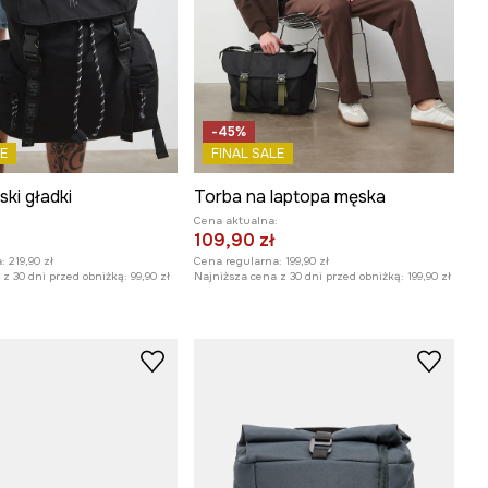
-45%
E
FINAL SALE
ki gładki
Torba na laptopa męska
:
Cena aktualna:
109,90 zł
:
219,90 zł
Cena regularna:
199,90 zł
z 30 dni przed obniżką:
99,90 zł
Najniższa cena z 30 dni przed obniżką:
199,90 zł