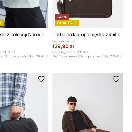
-45%
E
FINAL SALE
Plecak męski z kolekcji Narodowy Instytut Fryderyka Chopina x Medicine
Torba na laptopa męska z imitacji skóry
:
Cena aktualna:
129,90 zł
:
239,90 zł
Cena regularna:
239,90 zł
z 30 dni przed obniżką:
239,90 zł
Najniższa cena z 30 dni przed obniżką:
239,90 zł