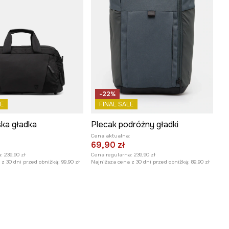
-22%
E
FINAL SALE
ka gładka
Plecak podróżny gładki
:
Cena aktualna:
69,90 zł
:
239,90 zł
Cena regularna:
239,90 zł
z 30 dni przed obniżką:
99,90 zł
Najniższa cena z 30 dni przed obniżką:
89,90 zł