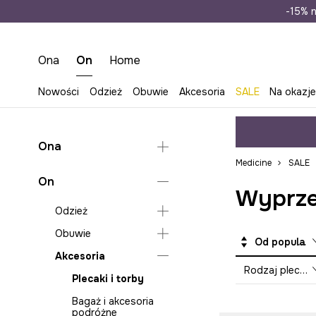
Wysyłka n
-15% n
Ona
On
Home
Nowości
Odzież
Obuwie
Akcesoria
SALE
Na okazj
Ona
Medicine
SALE
Odzież
On
Wyprzed
Obuwie
Bielizna
Odzież
Akcesoria
Bluzy
Klapki i sandały
Obuwie
Bielizna
Od popularnych
Jeansy
Espadryle
Torebki
Akcesoria
Bluzy
Klapki i sandały
Kombinezony
Lifestyle i trampki
Plecaki
Rodzaj plecaka
Jeansy
Lifestyle i trampki
Plecaki i torby
Koszule i bluzki
Baleriny
Torby płócienne
Koszule
Mokasyny i półbuty
Bagaż i akcesoria
Kurtki
Mokasyny i półbuty
Bagaż i akcesoria
podróżne