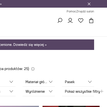
»
ni na zwrot
Pomoc
Znajdź salon
enione. Dowiedz się więcej »
zba produktów: 25
Materiał główny
Pasek
ć
Wyróżnienie
Pokaż wszystkie filtry