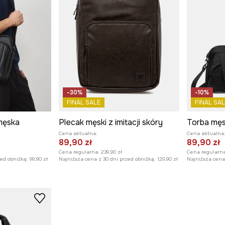
-30%
-10%
FINAL SALE
FINAL SAL
męska
Plecak męski z imitacji skóry
Torba męs
Cena aktualna:
Cena aktualna
89,90 zł
89,90 zł
Cena regularna:
239,90 zł
Cena regularna
zed obniżką:
99,90 zł
Najniższa cena z 30 dni przed obniżką:
129,90 zł
Najniższa cena 