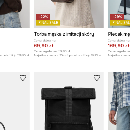
-22%
-29%
FINAL SALE
FINAL SAL
Torba męska z imitacji skóry
Cena aktualna:
Cena aktualna
69,90 zł
169,90 zł
Cena regularna:
139,90 zł
Cena regularna
zed obniżką:
129,90 zł
Najniższa cena z 30 dni przed obniżką:
89,90 zł
Najniższa cena 