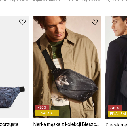
zed obniżką:
219,90 zł
Najniższa cena z 30 dni przed obniżką:
139,90 zł
Najniższa cena 
-30%
-40%
FINAL SALE
FINAL SAL
zorzysta
Nerka męska z kolekcji Bieszczadzki Park Narodowy x Medicine
Plecak męs