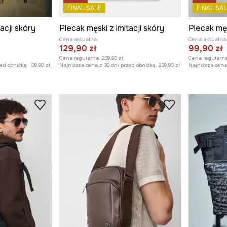
FINAL SALE
FINAL SAL
acji skóry
Plecak męski z imitacji skóry
Plecak męs
Cena aktualna:
Cena aktualna
129,90 zł
99,90 zł
Cena regularna:
239,90 zł
Cena regularna
zed obniżką:
139,90 zł
Najniższa cena z 30 dni przed obniżką:
239,90 zł
Najniższa cena 