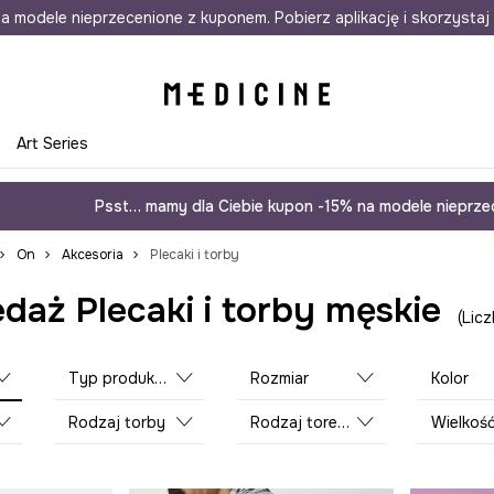
awet w 24h
a modele nieprzecenione z kuponem. Pobierz aplikację i skorzystaj 
Darmowa dostawa do salonów
30 d
e
Art Series
Psst… mamy dla Ciebie kupon -15% na modele nieprzec
On
Akcesoria
Plecaki i torby
aż Plecaki i torby męskie
Lic
Typ produktu
Rozmiar
Kolor
Rodzaj torby
Rodzaj torebki
Wielkoś