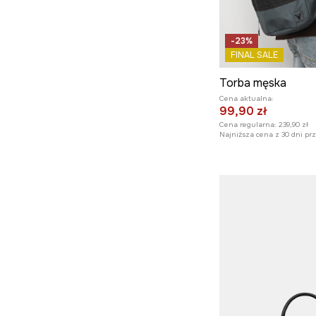
-23%
FINAL SALE
Torba męska
Cena aktualna:
99,90 zł
Cena regularna:
239,90 zł
Najniższa cena z 30 dni pr