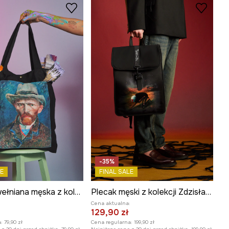
-35%
E
FINAL SALE
Torba bawełniana męska z kolekcji Eviva L'arte
Plecak męski z kolekcji Zdzisław Beksiński x Medicine
:
Cena aktualna:
129,90 zł
:
79,90 zł
Cena regularna:
199,90 zł