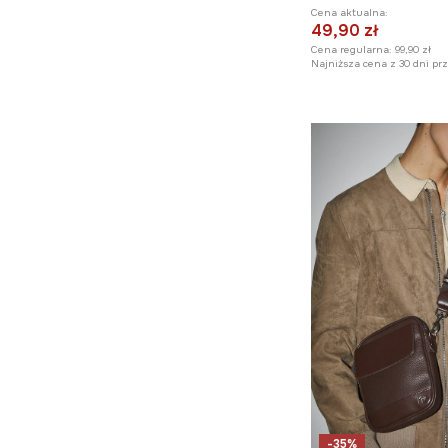
Cena aktualna:
49,90 zł
Cena regularna:
99,90 zł
Najniższa cena z 30 dni pr
-35%