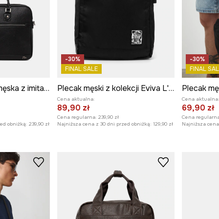
-30%
-30%
FINAL SALE
FINAL SAL
Torba na laptopa męska z imitacji skóry
Plecak męski z kolekcji Eviva L'arte kolor czarny
Plecak męs
Cena aktualna:
Cena aktualna
89,90 zł
69,90 zł
Cena regularna:
239,90 zł
Cena regularna
zed obniżką:
239,90 zł
Najniższa cena z 30 dni przed obniżką:
129,90 zł
Najniższa cena 