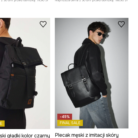
z 30 dni przed obniżką:
79,90 zł
Najniższa cena z 30 dni przed obniżką:
199,90 zł
-45%
FINAL SALE
E
Plecak męski z imitacji skóry
ki gładki kolor czarny