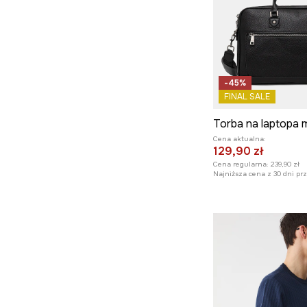
-45%
FINAL SALE
Cena aktualna:
129,90 zł
Cena regularna:
239,90 zł
Najniższa cena z 30 dni pr