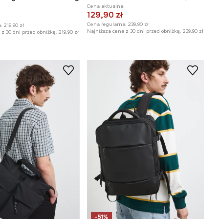
Cena aktualna:
:
129,90 zł
Cena regularna:
239,90 zł
:
219,90 zł
Najniższa cena z 30 dni przed obniżką:
239,90 zł
z 30 dni przed obniżką:
219,90 zł
-51%