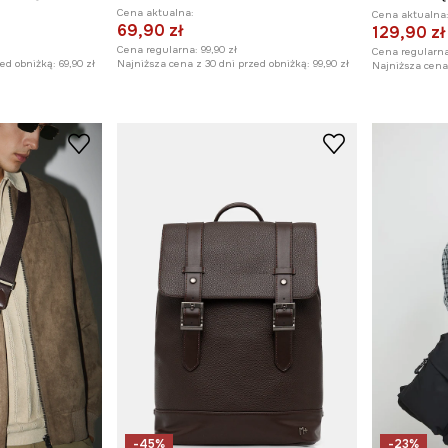
Cena aktualna:
Cena aktualna
69,90 zł
129,90 zł
Cena regularna:
99,90 zł
Cena regularna
zed obniżką:
69,90 zł
Najniższa cena z 30 dni przed obniżką:
99,90 zł
Najniższa cena 
-45%
-23%