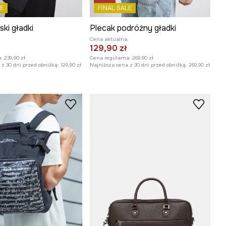
E
FINAL SALE
ki gładki
Plecak podróżny gładki
:
Cena aktualna:
129,90 zł
:
239,90 zł
Cena regularna:
269,90 zł
z 30 dni przed obniżką:
129,90 zł
Najniższa cena z 30 dni przed obniżką:
269,90 zł