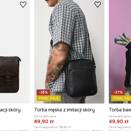
-35%
-37%
FINAL SALE
FINAL SAL
acji skóry
Torba męska z imitacji skóry
Cena aktualna:
Cena aktualna
89,90 zł
49,90 zł
Cena regularna:
139,90 zł
Cena regularna