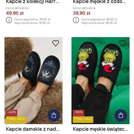
Kapcie z kolekcji Harry Potter
Kapcie męskie z ozdobną aplikacją
Cena aktualna:
Cena aktualna:
49,90 zł
39,90 zł
Cena regularna:
79,90 zł
Cena regularna:
69,90 zł
Najniższa cena:
79,90 zł
Najniższa cena:
69,90 zł
-42%
-50%
FINAL SALE
FINAL SALE
Kapcie damskie z nadrukiem
Kapcie męskie świąteczne Grinch