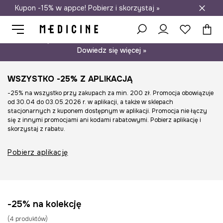
Kupon -15% w appce! Pobierz i skorzystaj »
Darmowa dostawa do salonów
Psst… mamy dla Ciebie kupon -15% na modele nieprzecenione.
Dowiedz się więcej »
WSZYSTKO -25% Z APLIKACJĄ
-25% na wszystko przy zakupach za min. 200 zł. Promocja obowiązuje
od 30.04 do 03.05.2026 r. w aplikacji, a także w sklepach
stacjonarnych z kuponem dostępnym w aplikacji. Promocja nie łączy
się z innymi promocjami ani kodami rabatowymi. Pobierz aplikację i
skorzystaj z rabatu.
Pobierz aplikację
-25% na kolekcję
(
4
produktów
)