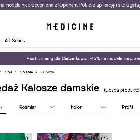
awet w 24h
na modele nieprzecenione z kuponem. Pobierz aplikację i skorzysta
Darmowa dostawa do salonów
30 d
e
Art Series
Psst… mamy dla Ciebie kupon -15% na modele nieprzec
Ona
Obuwie
Kalosze
daż Kalosze damskie
Liczba produktó
Rozmiar
Kolor
Profil