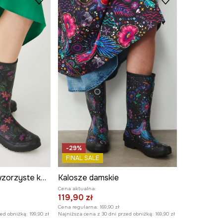
-29%
FINAL SALE
Kalosze damskie wzorzyste kolor czarny
Kalosze damskie
Cena aktualna:
119,90 zł
Cena regularna:
169,90 zł
zed obniżką:
199,90 zł
Najniższa cena z 30 dni przed obniżką:
169,90 zł