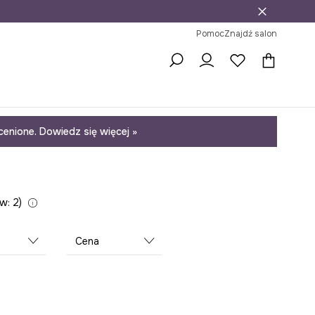
j
ni na zwrot
Pomoc
Znajdź salon
enione. Dowiedz się więcej »
w: 2
Cena