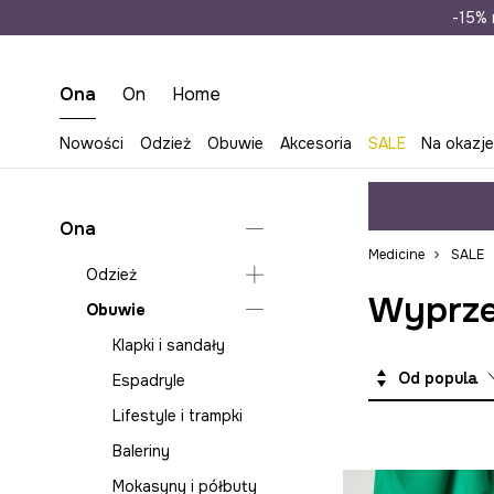
Wysyłka n
-15% 
Ona
On
Home
Nowości
Odzież
Obuwie
Akcesoria
SALE
Na okazj
Ona
Medicine
SALE
Odzież
Wyprze
Obuwie
Bielizna
Bluzy
Klapki i sandały
Od popularnych
Jeansy
Espadryle
Kombinezony
Lifestyle i trampki
Koszule i bluzki
Baleriny
Kurtki
Mokasyny i półbuty