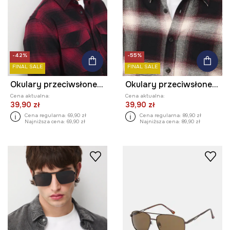
-42%
-55%
FINAL SALE
FINAL SALE
Okulary przeciwsłoneczne kwadratowe męskie
Okulary przeciwsłoneczne kwadratowe męskie z polaryzacją
Cena aktualna:
Cena aktualna:
39,90 zł
39,90 zł
Cena regularna:
69,90 zł
Cena regularna:
89,90 zł
Najniższa cena:
69,90 zł
Najniższa cena:
89,90 zł