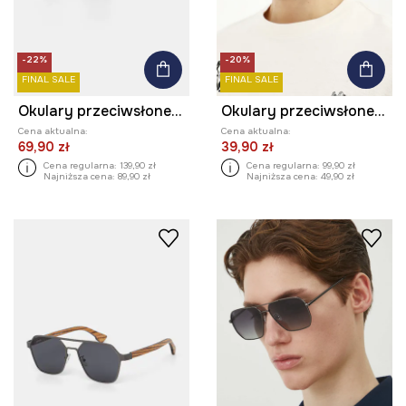
-22%
-20%
FINAL SALE
FINAL SALE
Okulary przeciwsłoneczne kwadratowe męskie z acetatem
Okulary przeciwsłoneczne męskie z polaryzacją kolor brązowy
Cena aktualna:
Cena aktualna:
69,90 zł
39,90 zł
Cena regularna:
139,90 zł
Cena regularna:
99,90 zł
Najniższa cena:
89,90 zł
Najniższa cena:
49,90 zł