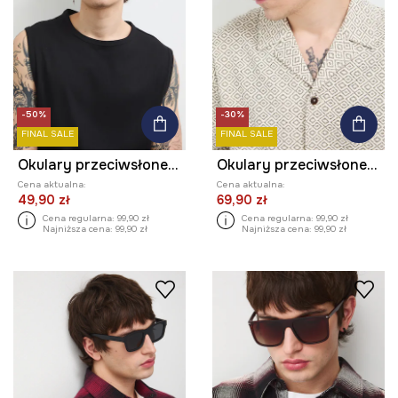
-50%
-30%
FINAL SALE
FINAL SALE
Okulary przeciwsłoneczne męskie z polaryzacją
Okulary przeciwsłoneczne pilotki męskie
Cena aktualna:
Cena aktualna:
49,90 zł
69,90 zł
Cena regularna:
99,90 zł
Cena regularna:
99,90 zł
Najniższa cena:
99,90 zł
Najniższa cena:
99,90 zł