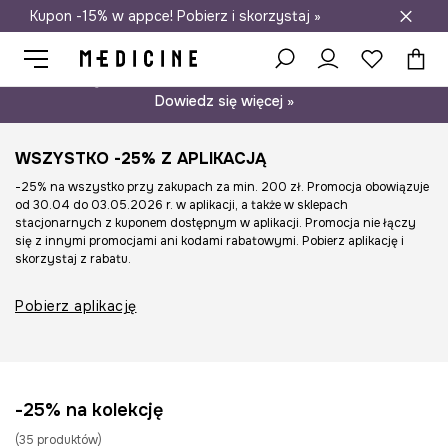
Kupon -15% w appce! Pobierz i skorzystaj »
Darmowa dostawa do salonów
Psst… mamy dla Ciebie kupon -15% na modele nieprzecenione.
Dowiedz się więcej »
WSZYSTKO -25% Z APLIKACJĄ
-25% na wszystko przy zakupach za min. 200 zł. Promocja obowiązuje
od 30.04 do 03.05.2026 r. w aplikacji, a także w sklepach
stacjonarnych z kuponem dostępnym w aplikacji. Promocja nie łączy
się z innymi promocjami ani kodami rabatowymi. Pobierz aplikację i
skorzystaj z rabatu.
Pobierz aplikację
-25% na kolekcję
(
35
produktów
)