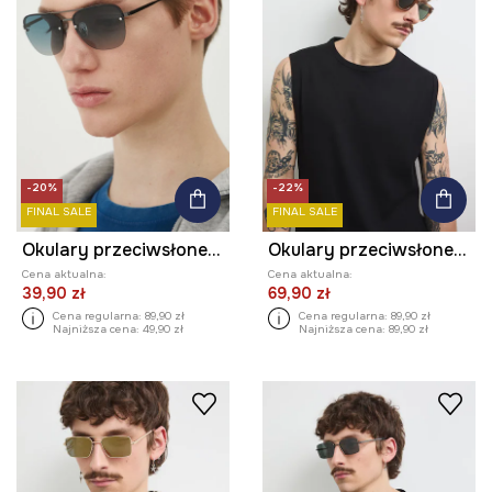
-20%
-22%
FINAL SALE
FINAL SALE
Okulary przeciwsłoneczne męskie kolor niebieski
Okulary przeciwsłoneczne kwadratowe męskie z polaryzacją
Cena aktualna:
Cena aktualna:
39,90 zł
69,90 zł
Cena regularna:
89,90 zł
Cena regularna:
89,90 zł
Najniższa cena:
49,90 zł
Najniższa cena:
89,90 zł