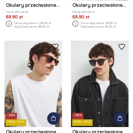
Okulary przeciwsłoneczne kwadratowe męskie z acetatem
Okulary przeciwsłoneczne męskie z polaryzacją kolor czarny
Cena aktualna:
Cena aktualna:
69,90 zł
69,90 zł
Cena regularna:
139,90 zł
Cena regularna:
99,90 zł
Najniższa cena:
89,90 zł
Najniższa cena:
99,90 zł
-28%
-28%
FINAL SALE
FINAL SALE
Okulary przeciwsłoneczne męskie z polaryzacją z acetatem
Okulary przeciwsłoneczne męskie z acetatem