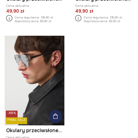
Cena aktualna:
Cena aktualna:
49,90 zł
49,90 zł
Cena regularna:
139,90 zł
Cena regularna:
139,90 zł
Najniższa cena:
69,90 zł
Najniższa cena:
69,90 zł
-55%
FINAL SALE
Okulary przeciwsłoneczne pilotki męskie
Cena aktualna: