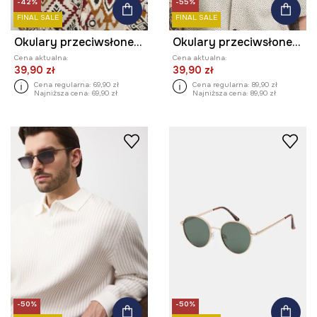
-42%
-55%
FINAL SALE
FINAL SALE
Okulary przeciwsłoneczne pilotki męskie
Okulary przeciwsłoneczne męskie
Cena aktualna:
Cena aktualna:
39,90 zł
39,90 zł
Cena regularna:
69,90 zł
Cena regularna:
89,90 zł
Najniższa cena:
69,90 zł
Najniższa cena:
89,90 zł
-50%
-50%