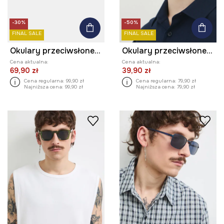
-30%
-50%
FINAL SALE
FINAL SALE
Okulary przeciwsłoneczne pilotki męskie z polaryzacją
Okulary przeciwsłoneczne męskie kolor czarny
Cena aktualna:
Cena aktualna:
69,90 zł
39,90 zł
Cena regularna:
99,90 zł
Cena regularna:
79,90 zł
Najniższa cena:
99,90 zł
Najniższa cena:
79,90 zł