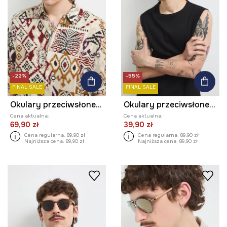
-22%
-55%
FINAL SALE
FINAL SALE
Okulary przeciwsłoneczne pilotki męskie
Okulary przeciwsłoneczne pilotki męskie
Cena aktualna:
Cena aktualna:
69,90 zł
39,90 zł
Cena regularna:
89,90 zł
Cena regularna:
89,90 zł
Najniższa cena:
89,90 zł
Najniższa cena:
89,90 zł