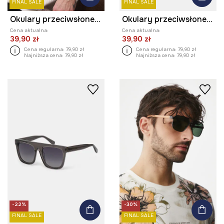
FINAL SALE
FINAL SALE
Okulary przeciwsłoneczne kwadratowe męskie
Okulary przeciwsłoneczne męskie z polaryzacją
Cena aktualna:
Cena aktualna:
39,90 zł
39,90 zł
Cena regularna:
79,90 zł
Cena regularna:
79,90 zł
Najniższa cena:
79,90 zł
Najniższa cena:
79,90 zł
-22%
-30%
FINAL SALE
FINAL SALE