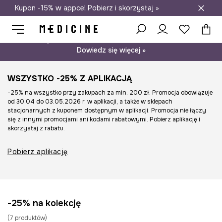
Kupon -15% w appce! Pobierz i skorzystaj »
Darmowa dostawa do salonów
Psst… mamy dla Ciebie kupon -15% na modele nieprzecenione.
Dowiedz się więcej »
WSZYSTKO -25% Z APLIKACJĄ
-25% na wszystko przy zakupach za min. 200 zł. Promocja obowiązuje
od 30.04 do 03.05.2026 r. w aplikacji, a także w sklepach
stacjonarnych z kuponem dostępnym w aplikacji. Promocja nie łączy
się z innymi promocjami ani kodami rabatowymi. Pobierz aplikację i
skorzystaj z rabatu.
Pobierz aplikację
-25% na kolekcję
(
7
produktów
)