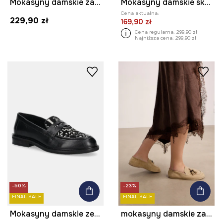
Mokasyny damskie zamszowe
Mokasyny damskie skórzane
Cena aktualna:
229,90 zł
169,90 zł
Cena regularna:
299,90 zł
Najniższa cena:
299,90 zł
-50%
-23%
FINAL SALE
FINAL SALE
Mokasyny damskie ze skórą naturalną
mokasyny damskie zamszowe