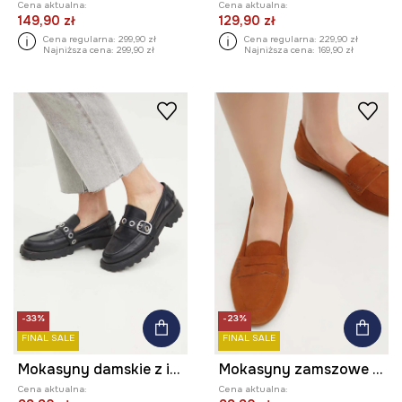
Cena aktualna:
Cena aktualna:
149,90 zł
129,90 zł
Cena regularna:
299,90 zł
Cena regularna:
229,90 zł
Najniższa cena:
299,90 zł
Najniższa cena:
169,90 zł
-33%
-23%
FINAL SALE
FINAL SALE
Mokasyny damskie z imitacji skóry kolor czarny
Mokasyny zamszowe damskie z elastyczną podeszwą kolor brązowy
Cena aktualna:
Cena aktualna: