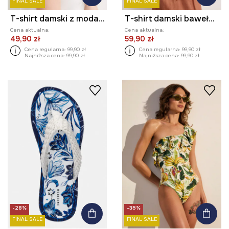
FINAL SALE
FINAL SALE
T-shirt damski z modalem gładki
T-shirt damski bawełniany z motywem roślinnym i zwierzęcym
Cena aktualna:
Cena aktualna:
49,90 zł
59,90 zł
Cena regularna:
99,90 zł
Cena regularna:
99,90 zł
Najniższa cena:
99,90 zł
Najniższa cena:
99,90 zł
-28%
-35%
FINAL SALE
FINAL SALE