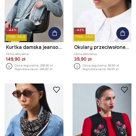
-44%
-42%
FINAL SALE
FINAL SALE
Kurtka damska jeansowa
Okulary przeciwsłoneczne kocie oczy damskie
Cena aktualna:
Cena aktualna:
149,90 zł
39,90 zł
Cena regularna:
269,90 zł
Cena regularna:
69,90 zł
Najniższa cena:
269,90 zł
Najniższa cena:
69,90 zł