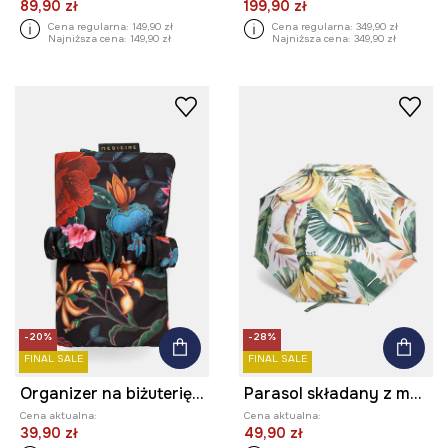
89,90 zł
199,90 zł
Cena regularna:
149,90 zł
Cena regularna:
349,90 zł
Najniższa cena:
149,90 zł
Najniższa cena:
349,90 zł
-20%
-28%
FINAL SALE
FINAL SALE
Organizer na biżuterię wzorzysty podróżny
Parasol składany z motywem roślinnym
Cena aktualna:
Cena aktualna:
39,90 zł
49,90 zł