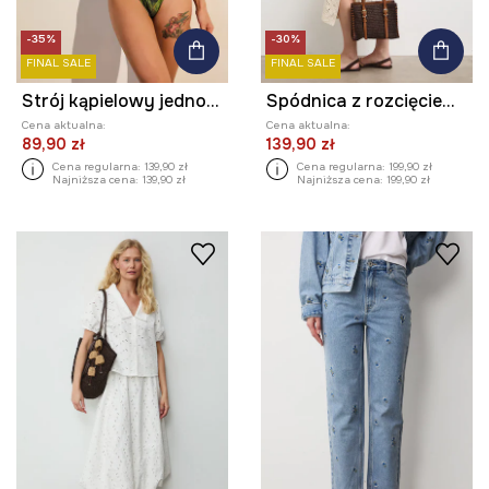
-35%
-30%
FINAL SALE
FINAL SALE
Strój kąpielowy jednoczęściowy damski z motywem roślinnym
Spódnica z rozcięciem bawełniana ażurowa
Cena aktualna:
Cena aktualna:
89,90 zł
139,90 zł
Cena regularna:
139,90 zł
Cena regularna:
199,90 zł
Najniższa cena:
139,90 zł
Najniższa cena:
199,90 zł