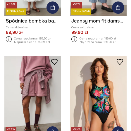
-43%
-37%
FINAL SALE
FINAL SALE
Spódnica bombka bawełniana
Jeansy mom fit damskie
Cena aktualna:
Cena aktualna:
89,90 zł
99,90 zł
Cena regularna:
159,90 zł
Cena regularna:
159,90 zł
Najniższa cena:
159,90 zł
Najniższa cena:
159,90 zł
-37%
-35%