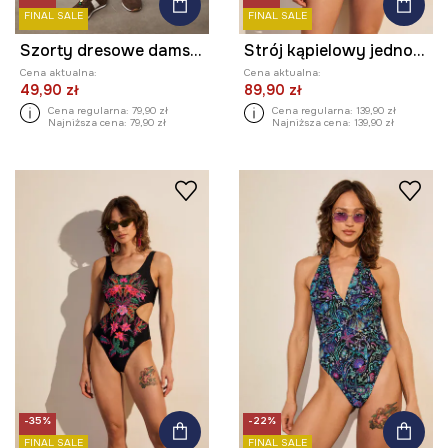
FINAL SALE
FINAL SALE
Szorty dresowe damskie
Strój kąpielowy jednoczęściowy damski
Cena aktualna:
Cena aktualna:
49,90 zł
89,90 zł
Cena regularna:
79,90 zł
Cena regularna:
139,90 zł
Najniższa cena:
79,90 zł
Najniższa cena:
139,90 zł
-35%
-22%
FINAL SALE
FINAL SALE