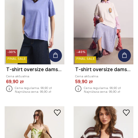
-30%
-40%
FINAL SALE
FINAL SALE
T-shirt oversize damski bawełniany z kolekcji Kit Mizeres x Medicine
T-shirt oversize damski bawełniany z elastanem z kolekcji Kit Mizeres x Medicine
Cena aktualna:
Cena aktualna:
69,90 zł
59,90 zł
Cena regularna:
99,90 zł
Cena regularna:
99,90 zł
Najniższa cena:
99,90 zł
Najniższa cena:
99,90 zł