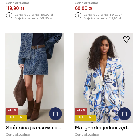
Cena aktualna:
Cena aktualna:
119,90 zł
69,90 zł
Cena regularna:
169,90 zł
Cena regularna:
119,90 zł
Najniższa cena:
169,90 zł
Najniższa cena:
119,90 zł
-40%
-42%
FINAL SALE
FINAL SALE
Spódnica jeansowa damska żakardowa wzorzysta
Marynarka jednorzędowa damska z dodatkiem lnu
Cena aktualna:
Cena aktualna: