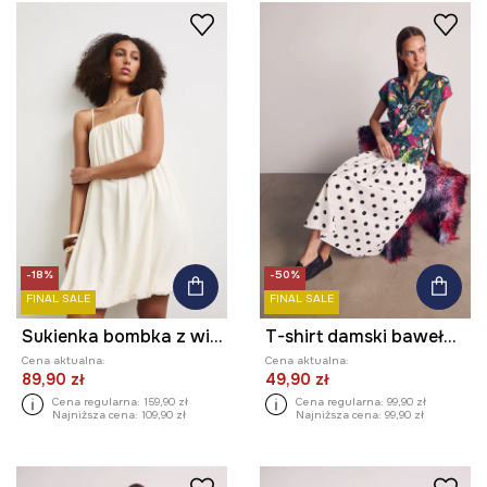
-18%
-50%
FINAL SALE
FINAL SALE
Sukienka bombka z wiskozą gładka
T-shirt damski bawełniany z elastanem z kolekcji Kit Mizeres x Medicine
Cena aktualna:
Cena aktualna:
89,90 zł
49,90 zł
Cena regularna:
159,90 zł
Cena regularna:
99,90 zł
Najniższa cena:
109,90 zł
Najniższa cena:
99,90 zł