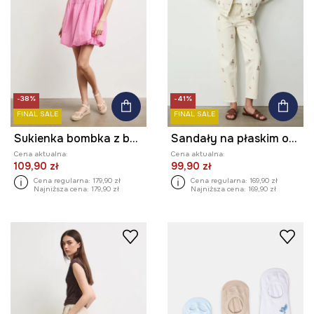
-38%
-41%
FINAL SALE
FINAL SALE
Sukienka bombka z bawełną w kratkę
Sandały na płaskim obcasie damskie skórzane
Cena aktualna:
Cena aktualna:
109,90 zł
99,90 zł
Cena regularna:
179,90 zł
Cena regularna:
169,90 zł
Najniższa cena:
179,90 zł
Najniższa cena:
169,90 zł