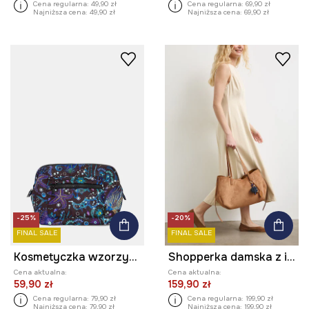
Cena regularna:
49,90 zł
Cena regularna:
69,90 zł
Najniższa cena:
49,90 zł
Najniższa cena:
69,90 zł
-25%
-20%
FINAL SALE
FINAL SALE
Kosmetyczka wzorzysta
Shopperka damska z imitacji zamszu z brelokiem
Cena aktualna:
Cena aktualna:
59,90 zł
159,90 zł
Cena regularna:
79,90 zł
Cena regularna:
199,90 zł
Najniższa cena:
79,90 zł
Najniższa cena:
199,90 zł