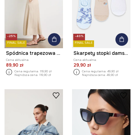
-25%
-40%
FINAL SALE
FINAL SALE
Spódnica trapezowa z wiskozą
Skarpety stopki damskie 3-pack
Cena aktualna:
Cena aktualna:
89,90 zł
29,90 zł
Cena regularna:
119,90 zł
Cena regularna:
49,90 zł
Najniższa cena:
119,90 zł
Najniższa cena:
49,90 zł