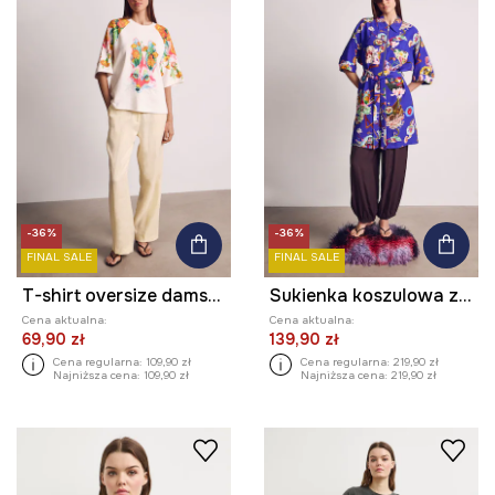
-36%
-36%
FINAL SALE
FINAL SALE
T-shirt oversize damski bawełniany z kolekcji Kit Mizeres x Medicine
Sukienka koszulowa z wiskozą z kolekcji Kit Mizeres x Medicine
Cena aktualna:
Cena aktualna:
69,90 zł
139,90 zł
Cena regularna:
109,90 zł
Cena regularna:
219,90 zł
Najniższa cena:
109,90 zł
Najniższa cena:
219,90 zł