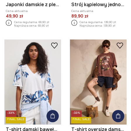
Japonki damskie z plecionymi paskami
Strój kąpielowy jednoczęściowy damski z motywem roślinnym
Cena aktualna:
Cena aktualna:
49,90 zł
89,90 zł
Cena regularna:
69,90 zł
Cena regularna:
139,90 zł
Najniższa cena:
69,90 zł
Najniższa cena:
139,90 zł
-33%
-33%
FINAL SALE
FINAL SALE
T-shirt damski bawełniany z motywem roślinnym
T-shirt oversize damski bawełniany z kolekcji Bieszczadzki Park Narodowy x Medicine