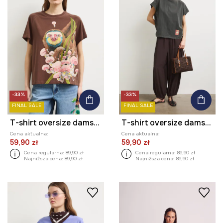
-33%
-33%
FINAL SALE
FINAL SALE
T-shirt oversize damski z kolekcji Kit Mizeres x Medicine
T-shirt oversize damski bawełniany z kolekcji Kit Mizeres x Medicine
Cena aktualna:
Cena aktualna:
59,90 zł
59,90 zł
Cena regularna:
89,90 zł
Cena regularna:
89,90 zł
Najniższa cena:
89,90 zł
Najniższa cena:
89,90 zł