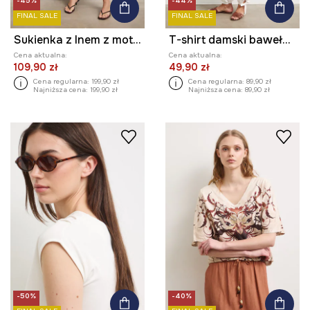
-45%
-44%
FINAL SALE
FINAL SALE
Sukienka z lnem z motywem roślinnym
T-shirt damski bawełniany z elastanem z motywem roślinnym
Cena aktualna:
Cena aktualna:
109,90 zł
49,90 zł
Cena regularna:
199,90 zł
Cena regularna:
89,90 zł
Najniższa cena:
199,90 zł
Najniższa cena:
89,90 zł
-50%
-40%