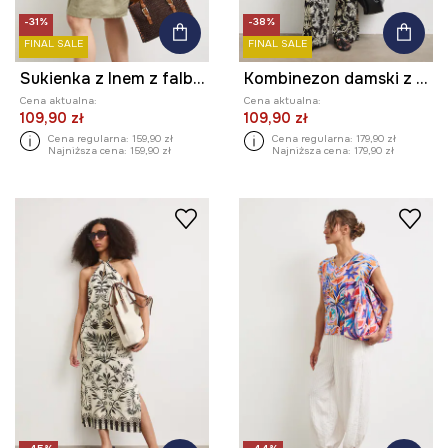
-31%
-38%
FINAL SALE
FINAL SALE
Sukienka z lnem z falbaną
Kombinezon damski z wiskozy z motywem roślinnym
Cena aktualna:
Cena aktualna:
109,90 zł
109,90 zł
Cena regularna:
159,90 zł
Cena regularna:
179,90 zł
Najniższa cena:
159,90 zł
Najniższa cena:
179,90 zł