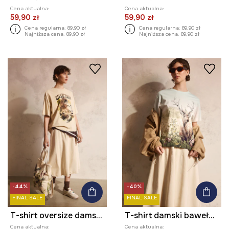
Cena aktualna:
Cena aktualna:
59,90 zł
59,90 zł
Cena regularna:
89,90 zł
Cena regularna:
89,90 zł
Najniższa cena:
89,90 zł
Najniższa cena:
89,90 zł
-44%
-40%
FINAL SALE
FINAL SALE
T-shirt oversize damski bawełniany z kolekcji Bieszczadzki Park Narodowy x Medicine
T-shirt damski bawełniany z kolekcji Bieszczadzki Park Narodowy x Medicine
Cena aktualna:
Cena aktualna: