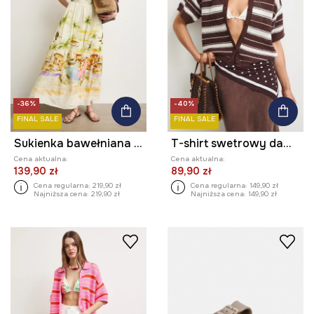
-36%
-40%
FINAL SALE
FINAL SALE
Sukienka bawełniana z motywem roślinnym
T-shirt swetrowy damski ażurowy w paski
Cena aktualna:
Cena aktualna:
139,90 zł
89,90 zł
Cena regularna:
219,90 zł
Cena regularna:
149,90 zł
Najniższa cena:
219,90 zł
Najniższa cena:
149,90 zł