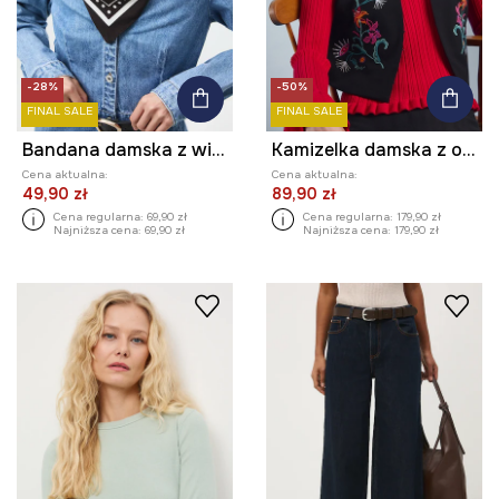
-28%
-50%
FINAL SALE
FINAL SALE
Bandana damska z wiskozy wzorzysta
Kamizelka damska z ozdobnym haftem
Cena aktualna:
Cena aktualna:
49,90 zł
89,90 zł
Cena regularna:
69,90 zł
Cena regularna:
179,90 zł
Najniższa cena:
69,90 zł
Najniższa cena:
179,90 zł