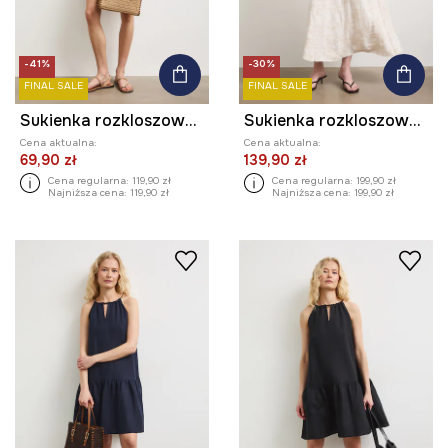
-41%
-30%
FINAL SALE
FINAL SALE
Sukienka rozkloszowana z wiskozy z falbaną
Sukienka rozkloszowana z dodatkiem lnu
Cena aktualna:
Cena aktualna:
69,90 zł
139,90 zł
Cena regularna:
119,90 zł
Cena regularna:
199,90 zł
Najniższa cena:
119,90 zł
Najniższa cena:
199,90 zł