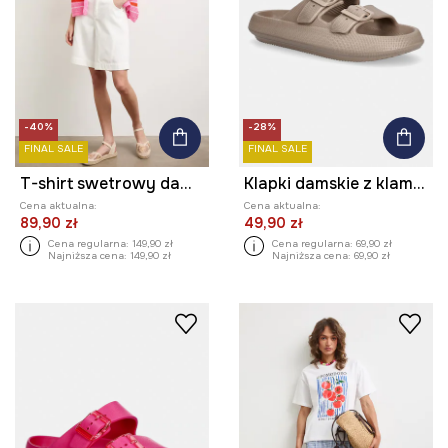
-40%
-28%
FINAL SALE
FINAL SALE
T-shirt swetrowy damski ażurowy w paski
Klapki damskie z klamrami
Cena aktualna:
Cena aktualna:
89,90 zł
49,90 zł
Cena regularna:
149,90 zł
Cena regularna:
69,90 zł
Najniższa cena:
149,90 zł
Najniższa cena:
69,90 zł