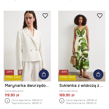
-20%
-43%
FINAL SALE
FINAL SALE
Marynarka dwurzędowa damska z dodatkiem lnu
Sukienka z wiskozą z motywem roślinnym
Cena aktualna:
Cena aktualna:
119,90 zł
169,90 zł
Cena regularna:
299,90 zł
Cena regularna:
299,90 zł
Najniższa cena:
149,90 zł
Najniższa cena:
299,90 zł