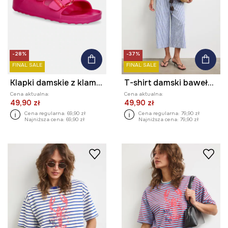
-28%
-37%
FINAL SALE
FINAL SALE
Klapki damskie z klamrami
T-shirt damski bawełniany z nadrukiem
Cena aktualna:
Cena aktualna:
49,90 zł
49,90 zł
Cena regularna:
69,90 zł
Cena regularna:
79,90 zł
Najniższa cena:
69,90 zł
Najniższa cena:
79,90 zł