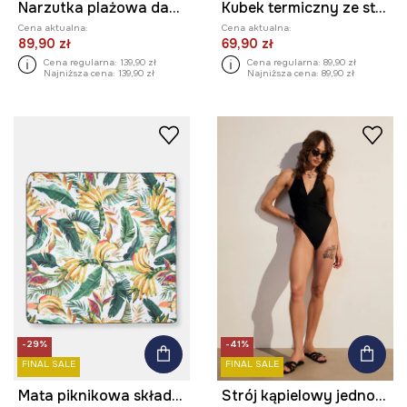
Narzutka plażowa damska ażurowa
Kubek termiczny ze stali nierdzewnej 480 ml
Cena aktualna:
Cena aktualna:
89,90 zł
69,90 zł
Cena regularna:
139,90 zł
Cena regularna:
89,90 zł
Najniższa cena:
139,90 zł
Najniższa cena:
89,90 zł
-29%
-41%
FINAL SALE
FINAL SALE
Mata piknikowa składana w banany
Strój kąpielowy jednoczęściowy damski