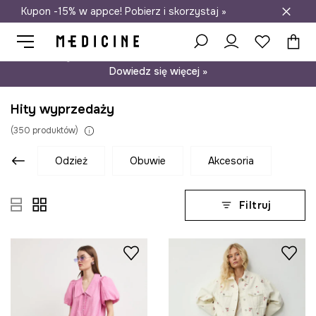
Kupon -15% w appce! Pobierz i skorzystaj »
Darmowa dostawa do salonów
Psst… mamy dla Ciebie kupon -15% na modele nieprzecenione.
Dowiedz się więcej »
Hity wyprzedaży
(
350
produktów
)
odzież
obuwie
akcesoria
Filtruj