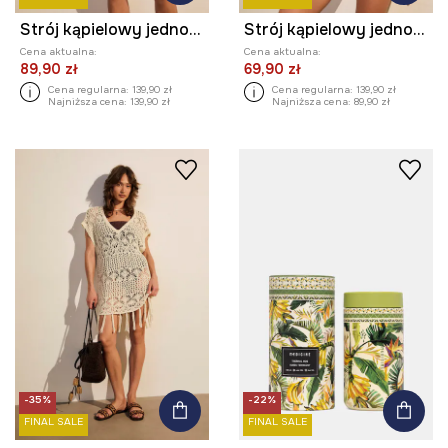
Strój kąpielowy jednoczęściowy damski w kwiaty
Strój kąpielowy jednoczęściowy damski
Cena aktualna:
Cena aktualna:
89,90 zł
69,90 zł
Cena regularna:
139,90 zł
Cena regularna:
139,90 zł
Najniższa cena:
139,90 zł
Najniższa cena:
89,90 zł
-35%
-22%
FINAL SALE
FINAL SALE