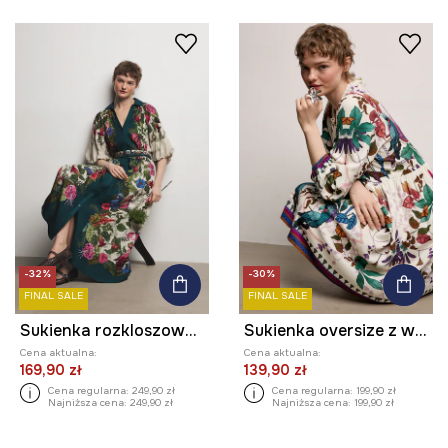
-32%
-30%
FINAL SALE
FINAL SALE
Sukienka rozkloszowana z wiskozą z kolekcji Ilona Tambor x Medicine
Sukienka oversize z wiskozy z kolekcji Ilona Tambor x Medicine
Cena aktualna:
Cena aktualna:
169,90 zł
139,90 zł
Cena regularna:
249,90 zł
Cena regularna:
199,90 zł
Najniższa cena:
249,90 zł
Najniższa cena:
199,90 zł