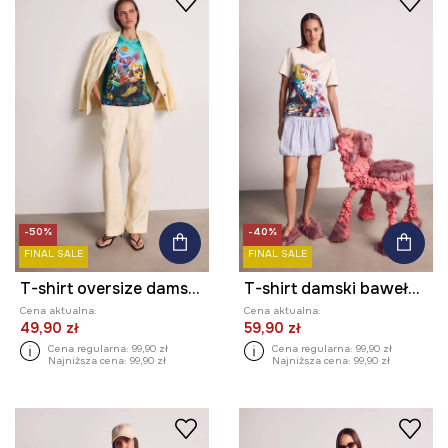
-50%
-40%
FINAL SALE
FINAL SALE
T-shirt oversize damski bawełniany z elastanem z kolekcji Kit Mizeres x Medicine
T-shirt damski bawełniany z elastanem z kolekcji Kit Mizeres x Medicine
Cena aktualna:
Cena aktualna:
49,90 zł
59,90 zł
Cena regularna:
99,90 zł
Cena regularna:
99,90 zł
Najniższa cena:
99,90 zł
Najniższa cena:
99,90 zł