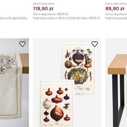
Cena aktualna:
Cena aktualna
119,90 zł
89,90 zł
Cena regularna:
169,90 zł
Cena regularna
zenia do sprzedaży:
Najniższa cena z 30 dni przed obniżką:
169,90 zł
Najniższa cena 