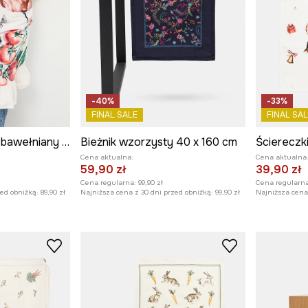
-40%
-33%
FINAL SALE
FINAL SAL
Fartuch kuchenny bawełniany wzorzysty
Bieżnik wzorzysty 40 x 160 cm
Cena aktualna:
Cena aktualna
59,90 zł
39,90 zł
Cena regularna:
99,90 zł
Cena regularna
zed obniżką:
89,90 zł
Najniższa cena z 30 dni przed obniżką:
99,90 zł
Najniższa cena 