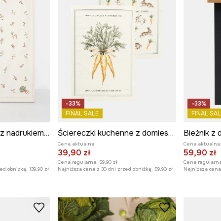
-33%
-33%
FINAL SALE
FINAL SAL
Obrus bawełniany z nadrukiem i haftem 120 x 180 cm
Ściereczki kuchenne z domieszką lnu wzorzyste (2-pack)
Cena aktualna:
Cena aktualna
39,90 zł
59,90 zł
Cena regularna:
59,90 zł
Cena regularna
zed obniżką:
139,90 zł
Najniższa cena z 30 dni przed obniżką:
59,90 zł
Najniższa cena 