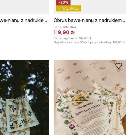
-29%
FINAL SALE
Bieżnik bawełniany z nadrukiem 40 x 180 cm
Obrus bawełniany z nadrukiem 150 x 250 cm
Cena aktualna:
119,90 zł
Cena regularna:
169,90 zł
Najniższa cena z 30 dni przed obniżką:
169,90 zł