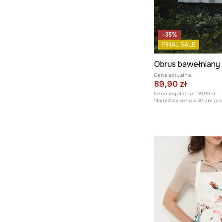
-35%
FINAL SALE
Cena aktualna:
89,90 zł
Cena regularna:
139,90 zł
Najniższa cena z 30 dni pr