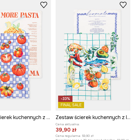
-33%
FINAL SALE
Zestaw ścierek kuchennych z dodatkiem lnu
Zestaw ścierek kuchennych z lnem
Cena aktualna:
39,90 zł
Cena regularna:
59,90 zł