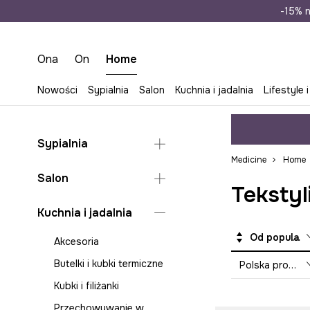
Wysyłka n
-15% n
Ona
On
Home
Nowości
Sypialnia
Salon
Kuchnia i jadalnia
Lifestyle i
Sypialnia
Medicine
Home
Koce i pledy do sypialni
Salon
Tekstyl
Poduszki i poszewki do
sypialni
Dekoracje
Kuchnia i jadalnia
Pościele
Koce i pledy do salonu
Od popularnych
Akcesoria
Szkatułki i organizery na
Organizery na biżuterię
biżuterię
Butelki i kubki termiczne
Polska produkcja
Poduszki i poszewki do
salonu
Kubki i filiżanki
Przechowywanie w
Przechowywanie w