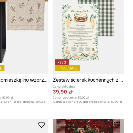
-33%
E
FINAL SALE
Bieżnik z domieszką lnu wzorzysty 40 x 160 cm
Zestaw ścierek kuchennych z dodatkiem lnu 47 x 70 cm 2-pack
:
Cena aktualna:
39,90 zł
:
89,90 zł
Cena regularna:
59,90 zł
z 30 dni przed obniżką:
89,90 zł
Najniższa cena z 30 dni przed obniżką:
59,90 zł