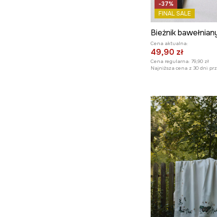
-37%
FINAL SALE
Cena aktualna:
49,90 zł
Cena regularna:
79,90 zł
Najniższa cena z 30 dni pr