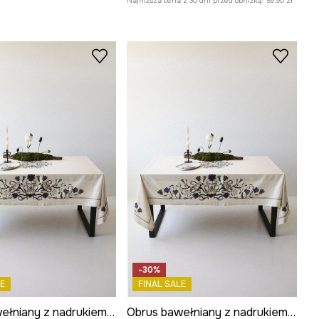
Najniższa cena z 30 dni przed obniżką:
59,90 zł
-30%
E
FINAL SALE
Obrus bawełniany z nadrukiem 120 x 180 cm
Obrus bawełniany z nadrukiem 150 x 250 cm