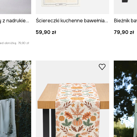
Bieżnik bawełniany z nadrukiem 40 x 180 cm
Ściereczki kuchenne bawełniane wzorzyste (2-pack) kolor multicolor
59,90 zł
79,90 zł
zed obniżką:
79,90 zł