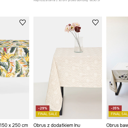
Najniższa cena z 30 dni przed obniżką:
59,90 zł
-29%
-35%
FINAL SALE
FINAL SAL
 150 x 250 cm
Obrus z dodatkiem lnu