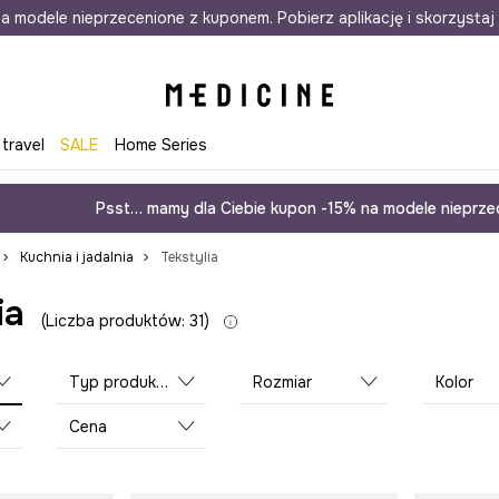
awet w 24h
a modele nieprzecenione z kuponem. Pobierz aplikację i skorzystaj 
Darmowa dostawa do salonów
30 d
 travel
SALE
Home Series
Psst… mamy dla Ciebie kupon -15% na modele nieprzec
Kuchnia i jadalnia
Tekstylia
ia
Liczba produktów: 31
Typ produktu
Rozmiar
Kolor
Cena