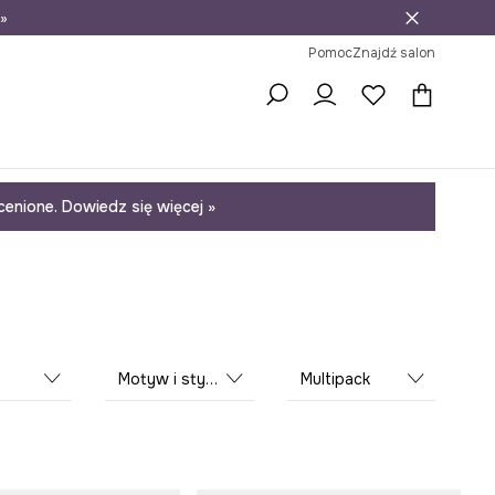
»
ni na zwrot
Pomoc
Znajdź salon
enione. Dowiedz się więcej »
Motyw i stylistyka
Multipack