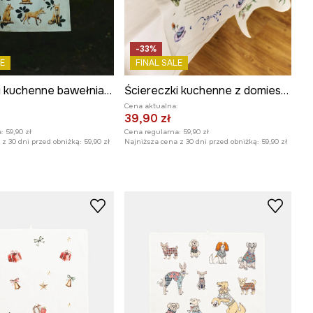
-33%
E
FINAL SALE
Ściereczki kuchenne bawełniane wzorzyste (2-pack)
Ściereczki kuchenne z domieszką lnu wzorzyste (2-pack)
:
Cena aktualna:
39,90 zł
:
59,90 zł
Cena regularna:
59,90 zł
z 30 dni przed obniżką:
59,90 zł
Najniższa cena z 30 dni przed obniżką:
59,90 zł