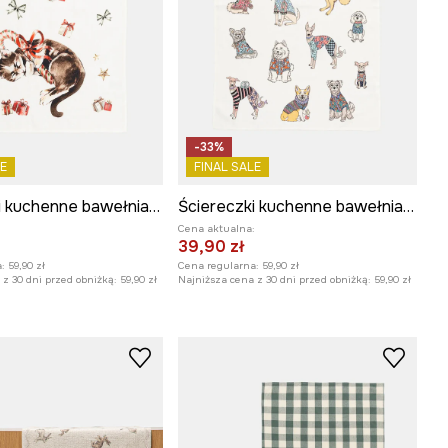
-33%
E
FINAL SALE
Ściereczki kuchenne bawełniane wzorzyste (2-pack)
Ściereczki kuchenne bawełniane wzorzyste (2-pack)
:
Cena aktualna:
39,90 zł
:
59,90 zł
Cena regularna:
59,90 zł
z 30 dni przed obniżką:
59,90 zł
Najniższa cena z 30 dni przed obniżką:
59,90 zł