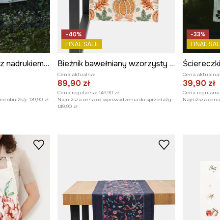
-40%
-33%
FINAL SALE
FINAL SAL
Obrus bawełniany z nadrukiem 120 x 180 cm
Bieżnik bawełniany wzorzysty 40 x 160 cm
Cena aktualna:
Cena aktualna
89,90 zł
39,90 zł
Cena regularna:
149,90 zł
Cena regularna
zed obniżką:
139,90 zł
Najniższa cena od wprowadzenia do sprzedaży:
Najniższa cena 
149,90 zł