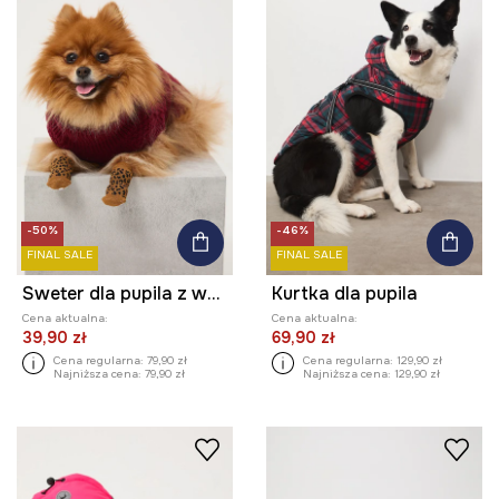
-50%
-46%
FINAL SALE
FINAL SALE
Sweter dla pupila z warkoczowym splotem
Kurtka dla pupila
Cena aktualna:
Cena aktualna:
39,90 zł
69,90 zł
Cena regularna:
79,90 zł
Cena regularna:
129,90 zł
Najniższa cena:
79,90 zł
Najniższa cena:
129,90 zł