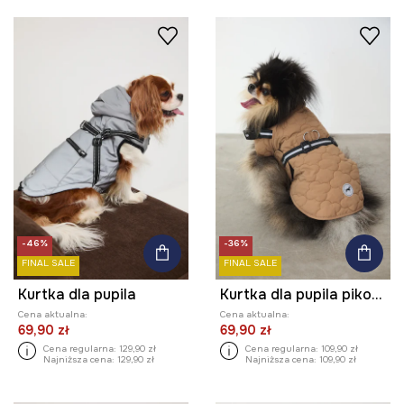
-46%
-36%
FINAL SALE
FINAL SALE
Kurtka dla pupila
Kurtka dla pupila pikowana
Cena aktualna:
Cena aktualna:
69,90 zł
69,90 zł
Cena regularna:
129,90 zł
Cena regularna:
109,90 zł
Najniższa cena:
129,90 zł
Najniższa cena:
109,90 zł