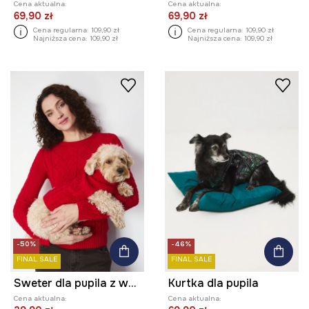
Cena aktualna:
Cena aktualna:
69,90 zł
69,90 zł
Cena regularna:
109,90 zł
Cena regularna:
109,90 zł
Najniższa cena:
109,90 zł
Najniższa cena:
109,90 zł
-50%
-46%
FINAL SALE
FINAL SALE
Sweter dla pupila z warkoczowym splotem
Kurtka dla pupila
Cena aktualna:
Cena aktualna: