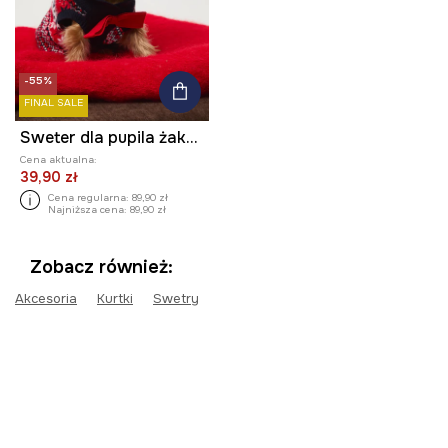
-55%
FINAL SALE
Sweter dla pupila żakardowy wzorzysty
Cena aktualna:
39,90 zł
Cena regularna:
89,90 zł
Najniższa cena:
89,90 zł
Zobacz również:
Akcesoria
Kurtki
Swetry