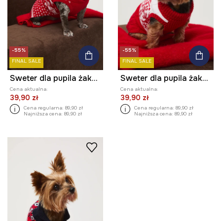
-55%
-55%
FINAL SALE
FINAL SALE
Sweter dla pupila żakardowy wzorzysty
Sweter dla pupila żakardowy wzorzysty
Cena aktualna:
Cena aktualna:
39,90 zł
39,90 zł
Cena regularna:
89,90 zł
Cena regularna:
89,90 zł
Najniższa cena:
89,90 zł
Najniższa cena:
89,90 zł