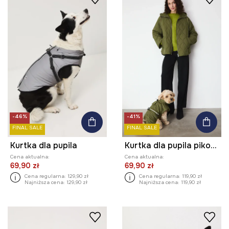
-46%
-41%
FINAL SALE
FINAL SALE
Kurtka dla pupila
Kurtka dla pupila pikowana
Cena aktualna:
Cena aktualna:
69,90 zł
69,90 zł
Cena regularna:
129,90 zł
Cena regularna:
119,90 zł
Najniższa cena:
129,90 zł
Najniższa cena:
119,90 zł