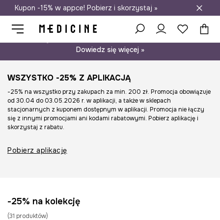
Kupon -15% w appce! Pobierz i skorzystaj »
Darmowa dostawa do salonów
Psst… mamy dla Ciebie kupon -15% na modele nieprzecenione.
Dowiedz się więcej »
WSZYSTKO -25% Z APLIKACJĄ
-25% na wszystko przy zakupach za min. 200 zł. Promocja obowiązuje
od 30.04 do 03.05.2026 r. w aplikacji, a także w sklepach
stacjonarnych z kuponem dostępnym w aplikacji. Promocja nie łączy
się z innymi promocjami ani kodami rabatowymi. Pobierz aplikację i
skorzystaj z rabatu.
Pobierz aplikację
-25% na kolekcję
(
31
produktów
)