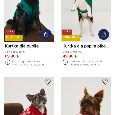
-46%
-28%
FINAL SALE
FINAL SALE
Kurtka dla pupila
Kurtka dla pupila pikowana
Cena aktualna:
Cena aktualna:
69,90 zł
49,90 zł
Cena regularna:
129,90 zł
Cena regularna:
109,90 zł
Najniższa cena:
129,90 zł
Najniższa cena:
69,90 zł