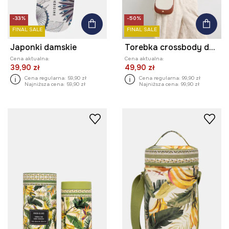
-33%
-50%
FINAL SALE
FINAL SALE
Japonki damskie
Torebka crossbody damska
Cena aktualna:
Cena aktualna:
39,90 zł
49,90 zł
Cena regularna:
59,90 zł
Cena regularna:
99,90 zł
Najniższa cena:
59,90 zł
Najniższa cena:
99,90 zł