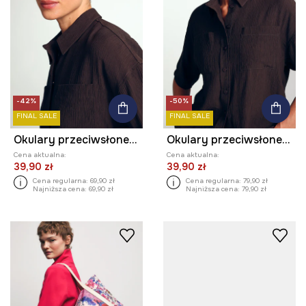
-42%
-50%
FINAL SALE
FINAL SALE
Okulary przeciwsłoneczne pilotki damskie
Okulary przeciwsłoneczne damskie
Cena aktualna:
Cena aktualna:
39,90 zł
39,90 zł
Cena regularna:
69,90 zł
Cena regularna:
79,90 zł
Najniższa cena:
69,90 zł
Najniższa cena:
79,90 zł