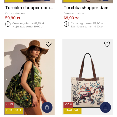
Torebka shopper damska bawełniana z kolekcji Kit Mizeres x Medicine
Torebka shopper damska bawełniana z motywem roślinnym
Cena aktualna:
Cena aktualna:
59,90 zł
69,90 zł
Cena regularna:
89,90 zł
Cena regularna:
119,90 zł
Najniższa cena:
89,90 zł
Najniższa cena:
119,90 zł
-41%
-35%
FINAL SALE
FINAL SALE