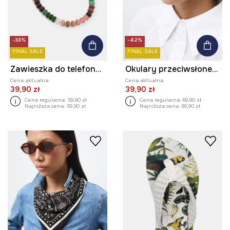
-33%
-42%
FINAL SALE
FINAL SALE
Zawieszka do telefonu z kamieniem naturalnym
Okulary przeciwsłoneczne kocie oczy damskie
Cena aktualna:
Cena aktualna:
39,90 zł
39,90 zł
Cena regularna:
59,90 zł
Cena regularna:
69,90 zł
Najniższa cena:
59,90 zł
Najniższa cena:
69,90 zł