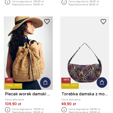
Cena regularna:
159,90 zł
Cena regularna:
69,90 zł
Najniższa cena:
159,90 zł
Najniższa cena:
69,90 zł
-31%
-36%
FINAL SALE
FINAL SALE
Plecak worek damski pleciony
Torebka damska z motywem roślinnym
Cena aktualna:
Cena aktualna:
109,90 zł
69,90 zł
Cena regularna:
159,90 zł
Cena regularna:
109,90 zł
Najniższa cena:
159,90 zł
Najniższa cena:
109,90 zł