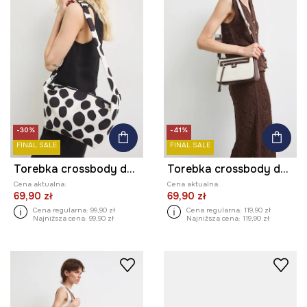
-30%
-41%
FINAL SALE
FINAL SALE
Torebka crossbody damska
Torebka crossbody damska
Cena aktualna:
Cena aktualna:
69,90 zł
69,90 zł
Cena regularna:
99,90 zł
Cena regularna:
119,90 zł
Najniższa cena:
99,90 zł
Najniższa cena:
119,90 zł