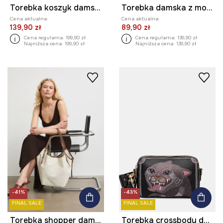
Torebka koszyk damska pleciona
Torebka damska z motywem zwierzęcym
Cena aktualna:
Cena aktualna:
139,90 zł
89,90 zł
Cena regularna:
199,90 zł
Cena regularna:
139,90 zł
Najniższa cena:
199,90 zł
Najniższa cena:
139,90 zł
-41%
-43%
FINAL SALE
FINAL SALE
Torebka shopper damska
Torebka crossbody damska z imitacji skóry