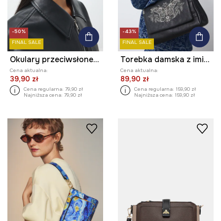
-50%
-43%
FINAL SALE
FINAL SALE
Okulary przeciwsłoneczne pilotki damskie
Torebka damska z imitacji skóry z ozdobnym haftem
Cena aktualna:
Cena aktualna:
39,90 zł
89,90 zł
Cena regularna:
79,90 zł
Cena regularna:
159,90 zł
Najniższa cena:
79,90 zł
Najniższa cena:
159,90 zł