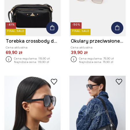
-41%
-50%
FINAL SALE
FINAL SALE
Torebka crossbody damska z imitacji skóry
Okulary przeciwsłoneczne damskie
Cena aktualna:
Cena aktualna:
69,90 zł
39,90 zł
Cena regularna:
119,90 zł
Cena regularna:
79,90 zł
Najniższa cena:
119,90 zł
Najniższa cena:
79,90 zł