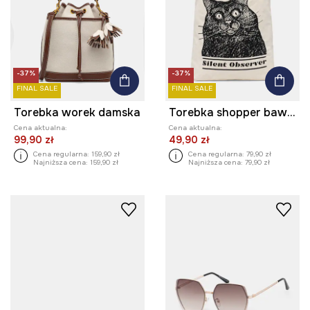
-37%
-37%
FINAL SALE
FINAL SALE
Torebka worek damska
Torebka shopper bawełniana by Aleksandra Czarny, Grafika Polska
Cena aktualna:
Cena aktualna:
99,90 zł
49,90 zł
Cena regularna:
159,90 zł
Cena regularna:
79,90 zł
Najniższa cena:
159,90 zł
Najniższa cena:
79,90 zł