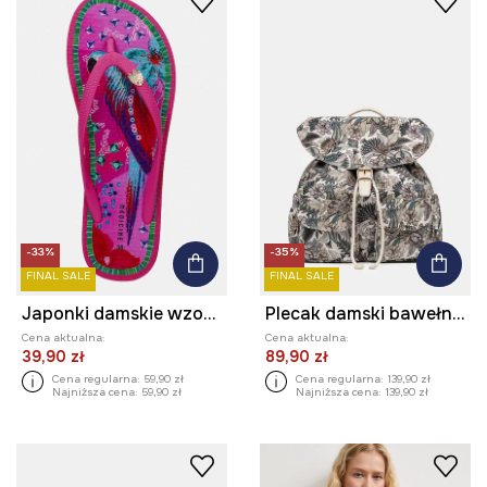
-33%
-35%
FINAL SALE
FINAL SALE
Japonki damskie wzorzyste
Plecak damski bawełniany
Cena aktualna:
Cena aktualna:
39,90 zł
89,90 zł
Cena regularna:
59,90 zł
Cena regularna:
139,90 zł
Najniższa cena:
59,90 zł
Najniższa cena:
139,90 zł