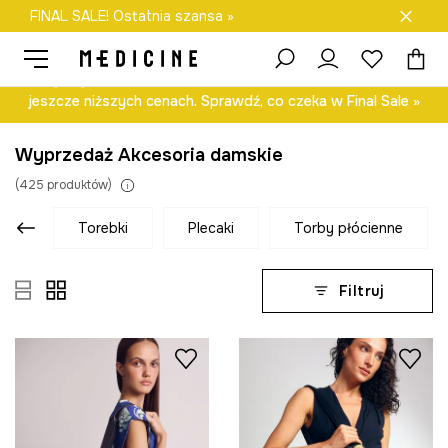
FINAL SALE! Ostatnia szansa »
Darmowa dostawa do salonów
Odkryj wybrane modele z kolekcji damskiej i męskiej – teraz w
jeszcze niższych cenach. Sprawdź, co czeka w Final Sale »
Wyprzedaż Akcesoria damskie
(
425
produktów
)
torebki
plecaki
torby płócienne
Filtruj