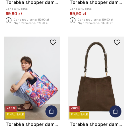
Torebka shopper damska bawełniana z motywem roślinnym
Torebka shopper damska z motywem zwierzęcym
Cena aktualna:
Cena aktualna:
69,90 zł
89,90 zł
Cena regularna:
119,90 zł
Cena regularna:
139,90 zł
Najniższa cena:
119,90 zł
Najniższa cena:
139,90 zł
-40%
-38%
FINAL SALE
FINAL SALE
Torebka shopper damska w kwiaty
Torebka shopper damska z imitacji zamszu