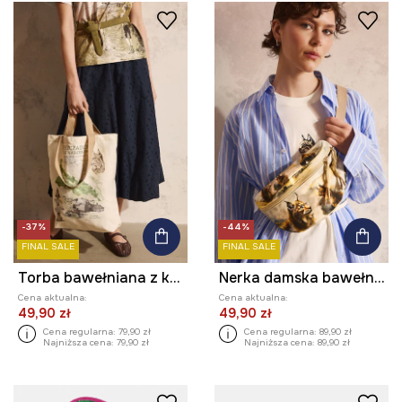
-37%
-44%
FINAL SALE
FINAL SALE
Torba bawełniana z kolekcji Bieszczadzki Park Narodowy x Medicine
Nerka damska bawełniana z kolekcji Bieszczadzki Park Narodowy x Medicine
Cena aktualna:
Cena aktualna:
49,90 zł
49,90 zł
Cena regularna:
79,90 zł
Cena regularna:
89,90 zł
Najniższa cena:
79,90 zł
Najniższa cena:
89,90 zł