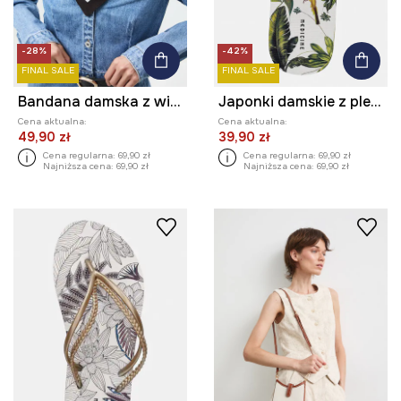
-28%
-42%
FINAL SALE
FINAL SALE
Bandana damska z wiskozy wzorzysta
Japonki damskie z plecionym paskiem
Cena aktualna:
Cena aktualna:
49,90 zł
39,90 zł
Cena regularna:
69,90 zł
Cena regularna:
69,90 zł
Najniższa cena:
69,90 zł
Najniższa cena:
69,90 zł