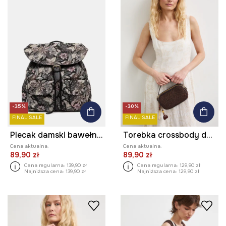
-35%
-30%
FINAL SALE
FINAL SALE
Plecak damski bawełniany
Torebka crossbody damska pleciona
Cena aktualna:
Cena aktualna:
89,90 zł
89,90 zł
Cena regularna:
139,90 zł
Cena regularna:
129,90 zł
Najniższa cena:
139,90 zł
Najniższa cena:
129,90 zł