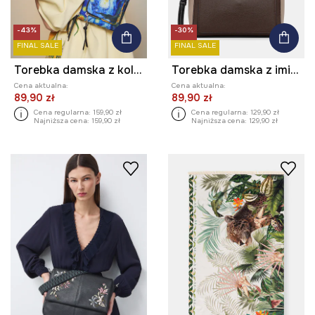
-43%
-30%
FINAL SALE
FINAL SALE
Torebka damska z kolekcji Eviva L'arte
Torebka damska z imitacji skóry
Cena aktualna:
Cena aktualna:
89,90 zł
89,90 zł
Cena regularna:
159,90 zł
Cena regularna:
129,90 zł
Najniższa cena:
159,90 zł
Najniższa cena:
129,90 zł