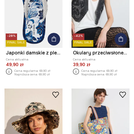
-28%
-42%
FINAL SALE
FINAL SALE
Japonki damskie z plecionymi paskami
Okulary przeciwsłoneczne damskie
Cena aktualna:
Cena aktualna:
49,90 zł
39,90 zł
Cena regularna:
69,90 zł
Cena regularna:
69,90 zł
Najniższa cena:
69,90 zł
Najniższa cena:
69,90 zł