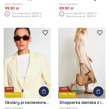
Cena aktualna:
Cena aktualna:
99,90 zł
89,90 zł
Cena regularna:
169,90 zł
Cena regularna:
159,90 zł
Najniższa cena:
169,90 zł
Najniższa cena:
159,90 zł
-50%
-20%
FINAL SALE
FINAL SALE
Okulary przeciwsłoneczne kwadratowe damskie z polaryzacją
Shopperka damska z imitacji zamszu z brelokiem
Cena aktualna:
Cena aktualna: