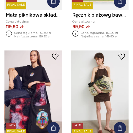
FINAL SALE
FINAL SALE
Mata piknikowa składana w banany
Ręcznik plażowy bawełniany
Cena aktualna:
Cena aktualna:
119,90 zł
99,90 zł
Cena regularna:
169,90 zł
Cena regularna:
149,90 zł
Najniższa cena:
169,90 zł
Najniższa cena:
149,90 zł
-33%
-41%
FINAL SALE
FINAL SALE