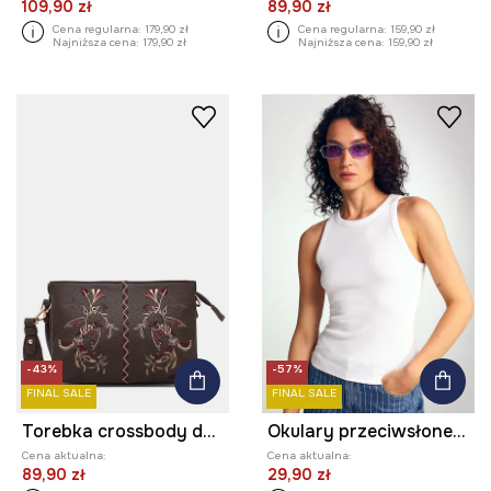
109,90 zł
89,90 zł
Cena regularna:
179,90 zł
Cena regularna:
159,90 zł
Najniższa cena:
179,90 zł
Najniższa cena:
159,90 zł
-43%
-57%
FINAL SALE
FINAL SALE
Torebka crossbody damska z imitacji skóry z aplikacją
Okulary przeciwsłoneczne kwadratowe damskie
Cena aktualna:
Cena aktualna:
89,90 zł
29,90 zł