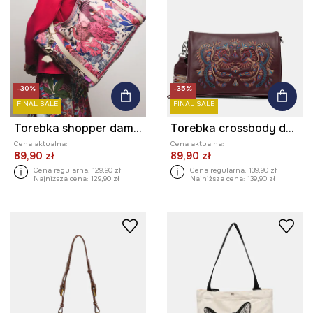
-30%
-35%
FINAL SALE
FINAL SALE
Torebka shopper damska z kolekcji Ilona Tambor x Medicine
Torebka crossbody damska z imitacji skóry
Cena aktualna:
Cena aktualna:
89,90 zł
89,90 zł
Cena regularna:
129,90 zł
Cena regularna:
139,90 zł
Najniższa cena:
129,90 zł
Najniższa cena:
139,90 zł