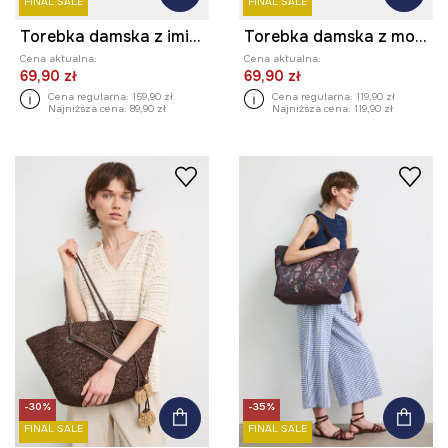
FINAL SALE
FINAL SALE
Torebka damska z imitacji skóry z brelokiem
Torebka damska z motywem roślinnym
Cena aktualna:
Cena aktualna:
69,90 zł
69,90 zł
Cena regularna:
159,90 zł
Cena regularna:
119,90 zł
Najniższa cena:
89,90 zł
Najniższa cena:
119,90 zł
-30%
-35%
FINAL SALE
FINAL SALE