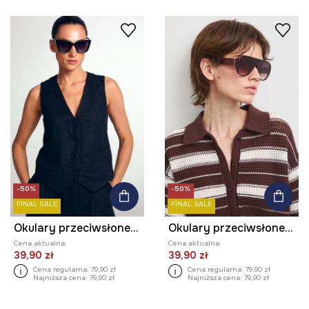
-50%
-50%
FINAL SALE
FINAL SALE
Okulary przeciwsłoneczne kocie oczy damskie
Okulary przeciwsłoneczne pilotki damskie
Cena aktualna:
Cena aktualna:
39,90 zł
39,90 zł
Cena regularna:
79,90 zł
Cena regularna:
79,90 zł
Najniższa cena:
79,90 zł
Najniższa cena:
79,90 zł