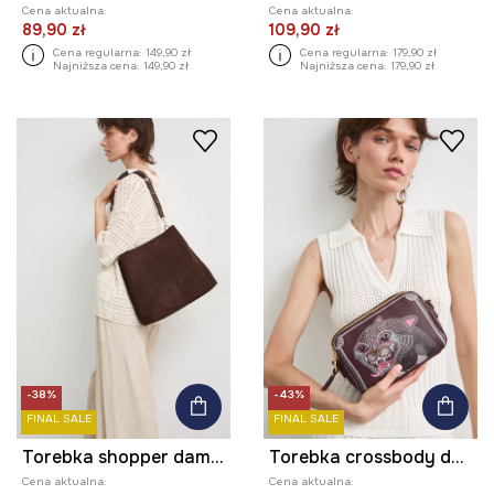
Cena aktualna:
Cena aktualna:
89,90 zł
109,90 zł
Cena regularna:
149,90 zł
Cena regularna:
179,90 zł
Najniższa cena:
149,90 zł
Najniższa cena:
179,90 zł
-38%
-43%
FINAL SALE
FINAL SALE
Torebka shopper damska z imitacji zamszu
Torebka crossbody damska z imitacji skóry
Cena aktualna:
Cena aktualna: