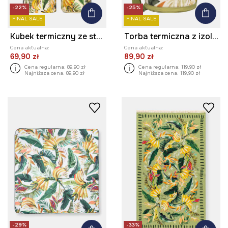
-22%
-25%
FINAL SALE
FINAL SALE
Kubek termiczny ze stali nierdzewnej 480 ml
Torba termiczna z izolacją bawełniana
Cena aktualna:
Cena aktualna:
69,90 zł
89,90 zł
Cena regularna:
89,90 zł
Cena regularna:
119,90 zł
Najniższa cena:
89,90 zł
Najniższa cena:
119,90 zł
-29%
-33%