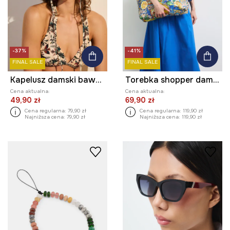
-37%
-41%
FINAL SALE
FINAL SALE
Kapelusz damski bawełniany
Torebka shopper damska bawełniana
Cena aktualna:
Cena aktualna:
49,90 zł
69,90 zł
Cena regularna:
79,90 zł
Cena regularna:
119,90 zł
Najniższa cena:
79,90 zł
Najniższa cena:
119,90 zł