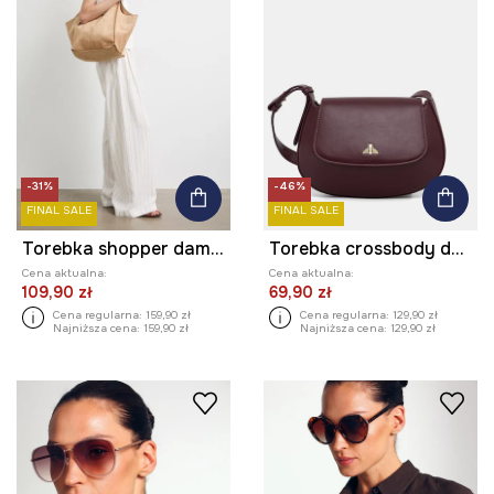
-31%
-46%
FINAL SALE
FINAL SALE
Torebka shopper damska z imitacji zamszu
Torebka crossbody damska z imitacji skóry
Cena aktualna:
Cena aktualna:
109,90 zł
69,90 zł
Cena regularna:
159,90 zł
Cena regularna:
129,90 zł
Najniższa cena:
159,90 zł
Najniższa cena:
129,90 zł