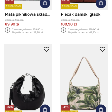
-30%
-35%
FINAL SALE
FINAL SALE
Mata piknikowa składana z kolekcji Ilona Tambor x Medicine
Plecak damski gładki z funkcją torby
Cena aktualna:
Cena aktualna:
89,90 zł
109,90 zł
Cena regularna:
129,90 zł
Cena regularna:
169,90 zł
Najniższa cena:
129,90 zł
Najniższa cena:
169,90 zł
-22%
-41%