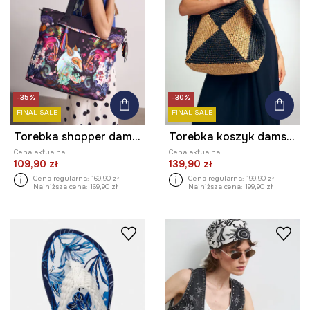
-35%
-30%
FINAL SALE
FINAL SALE
Torebka shopper damska z brelokiem z kolekcji Kit Mizeres x Medicine
Torebka koszyk damska pleciona
Cena aktualna:
Cena aktualna:
109,90 zł
139,90 zł
Cena regularna:
169,90 zł
Cena regularna:
199,90 zł
Najniższa cena:
169,90 zł
Najniższa cena:
199,90 zł