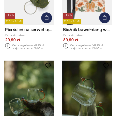
-40%
-40%
FINAL SALE
FINAL SALE
Pierścień na serwetkę - dynia (2-pack)
Bieżnik bawełniany wzorzysty 40 x 160 cm
Cena aktualna:
Cena aktualna:
29,90 zł
89,90 zł
Cena regularna:
49,90 zł
Cena regularna:
149,90 zł
Najniższa cena:
49,90 zł
Najniższa cena:
149,90 zł