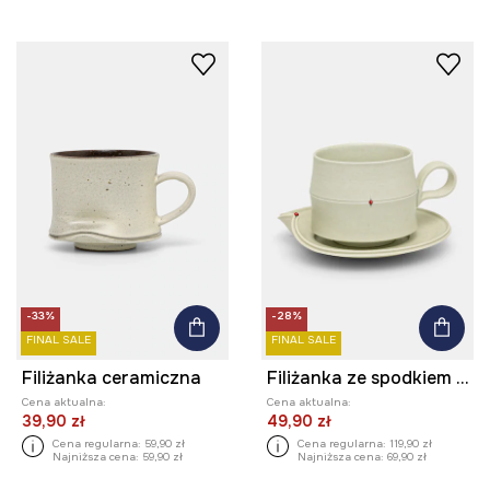
-33%
-28%
FINAL SALE
FINAL SALE
Filiżanka ceramiczna
Filiżanka ze spodkiem ceramiczna
Cena aktualna:
Cena aktualna:
39,90 zł
49,90 zł
Cena regularna:
59,90 zł
Cena regularna:
119,90 zł
Najniższa cena:
59,90 zł
Najniższa cena:
69,90 zł