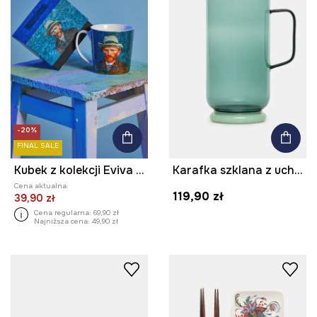
-20%
FINAL SALE
Kubek z kolekcji Eviva L'arte 460 ml
Karafka szklana z uchwytem
Cena aktualna:
119,90 zł
39,90 zł
Cena regularna:
69,90 zł
Najniższa cena:
49,90 zł