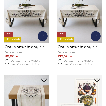
-35%
-30%
FINAL SALE
FINAL SALE
Obrus bawełniany z nadrukiem 120 x 180 cm
Obrus bawełniany z nadrukiem 150 x 250 cm
Cena aktualna:
Cena aktualna:
89,90 zł
139,90 zł
Cena regularna:
139,90 zł
Cena regularna:
199,90 zł
Najniższa cena:
139,90 zł
Najniższa cena:
199,90 zł