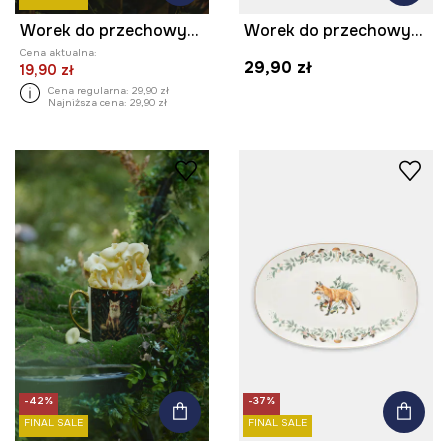
Worek do przechowywania bawełniany z nadrukiem 30 x 40 cm
Worek do przechowywania bawełniany z nadrukiem 30 x 40 cm
Cena aktualna:
29,90 zł
19,90 zł
Cena regularna:
29,90 zł
Najniższa cena:
29,90 zł
-42%
-37%
FINAL SALE
FINAL SALE