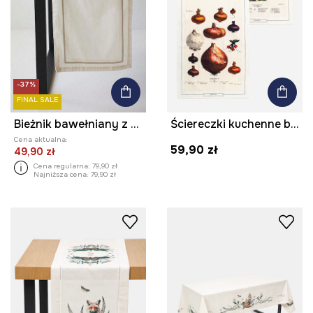
-37%
FINAL SALE
Bieżnik bawełniany z nadrukiem 40 x 180 cm
Ściereczki kuchenne bawełniane wzorzyste (2-pack) kolor multicolor
Cena aktualna:
59,90 zł
49,90 zł
Cena regularna:
79,90 zł
Najniższa cena:
79,90 zł