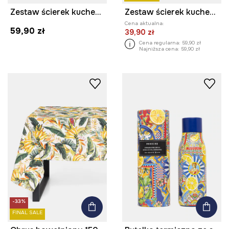
Zestaw ścierek kuchennych z dodatkiem lnu
Zestaw ścierek kuchennych z lnem
Cena aktualna:
59,90 zł
39,90 zł
Cena regularna:
59,90 zł
Najniższa cena:
59,90 zł
-33%
FINAL SALE