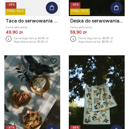
-28%
-33%
FINAL SALE
FINAL SALE
Taca do serwowania drewniana - dynia
Deska do serwowania drewniana z grawerem
Cena aktualna:
Cena aktualna:
49,90 zł
59,90 zł
Cena regularna:
69,90 zł
Cena regularna:
89,90 zł
Najniższa cena:
69,90 zł
Najniższa cena:
89,90 zł
-37%
-33%