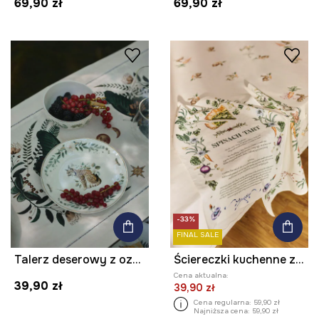
69,90 zł
69,90 zł
-33%
FINAL SALE
Talerz deserowy z ozdobnym wzorem
Ściereczki kuchenne z domieszką lnu wzorzyste (2-pack)
Cena aktualna:
39,90 zł
39,90 zł
Cena regularna:
59,90 zł
Najniższa cena:
59,90 zł