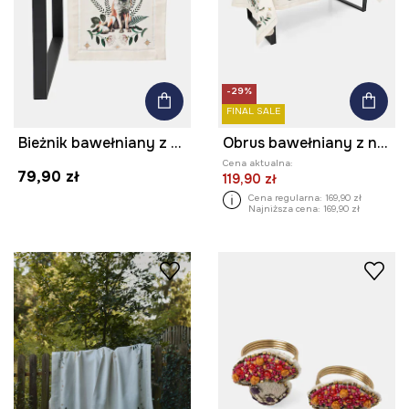
-29%
FINAL SALE
Bieżnik bawełniany z nadrukiem 40 x 180 cm
Obrus bawełniany z nadrukiem 150 x 250 cm
Cena aktualna:
79,90 zł
119,90 zł
Cena regularna:
169,90 zł
Najniższa cena:
169,90 zł