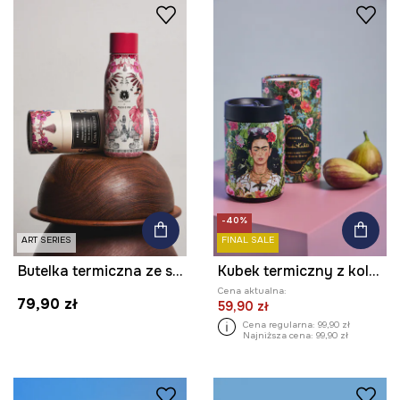
-40%
ART SERIES
FINAL SALE
Butelka termiczna ze stali nierdzewnej z kolekcji Ilona Tambor x Medicine
Kubek termiczny z kolekcji Frida
Cena aktualna:
79,90 zł
59,90 zł
Cena regularna:
99,90 zł
Najniższa cena:
99,90 zł