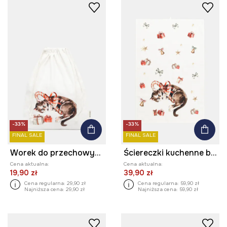
-33%
-33%
FINAL SALE
FINAL SALE
Worek do przechowywania bawełniany z nadrukiem 30 x 40 cm
Ściereczki kuchenne bawełniane wzorzyste (2-pack)
Cena aktualna:
Cena aktualna:
19,90 zł
39,90 zł
Cena regularna:
29,90 zł
Cena regularna:
59,90 zł
Najniższa cena:
29,90 zł
Najniższa cena:
59,90 zł