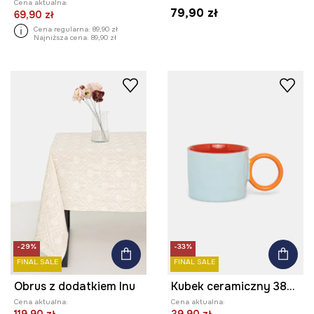
Cena aktualna:
79,90 zł
69,90 zł
Cena regularna:
89,90 zł
Najniższa cena:
89,90 zł
-29%
-33%
FINAL SALE
FINAL SALE
Obrus z dodatkiem lnu
Kubek ceramiczny 380 ml
Cena aktualna:
Cena aktualna: