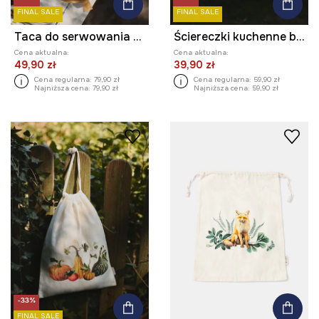
FINAL SALE
FINAL SALE
Taca do serwowania drewniana (3-pack)
Ściereczki kuchenne bawełniane wzorzyste (2-pack)
Cena aktualna:
Cena aktualna:
49,90 zł
39,90 zł
Cena regularna:
79,90 zł
Cena regularna:
59,90 zł
Najniższa cena:
79,90 zł
Najniższa cena:
59,90 zł
-33%
FINAL SALE