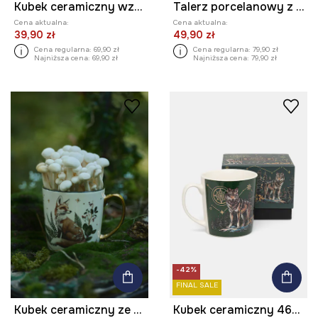
Kubek ceramiczny wzorzysty 460 ml
Talerz porcelanowy z ozdobnym wzorem
Cena aktualna:
Cena aktualna:
39,90 zł
49,90 zł
Cena regularna:
69,90 zł
Cena regularna:
79,90 zł
Najniższa cena:
69,90 zł
Najniższa cena:
79,90 zł
-42%
FINAL SALE
Kubek ceramiczny ze zwierzęcym motywem
Kubek ceramiczny 460 ml wzorzysty