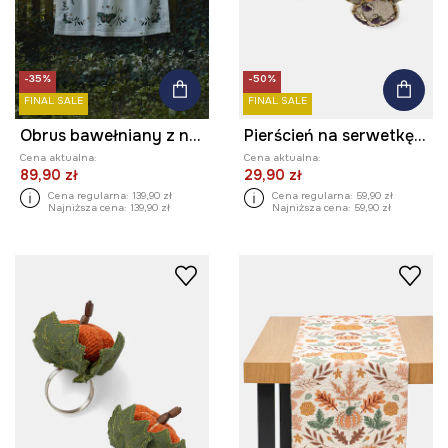
-35%
-50%
FINAL SALE
FINAL SALE
Obrus bawełniany z nadrukiem 120 x 180 cm
Pierścień na serwetkę - grzyb (2-pack)
Cena aktualna:
Cena aktualna:
89,90 zł
29,90 zł
Cena regularna:
139,90 zł
Cena regularna:
59,90 zł
Najniższa cena:
139,90 zł
Najniższa cena:
59,90 zł