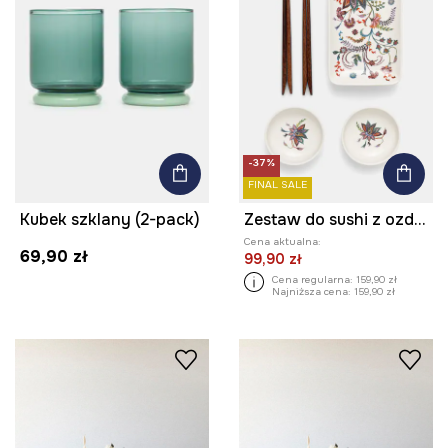
-37%
FINAL SALE
Kubek szklany (2-pack)
Zestaw do sushi z ozdobnym wzorem
Cena aktualna:
69,90 zł
99,90 zł
Cena regularna:
159,90 zł
Najniższa cena:
159,90 zł