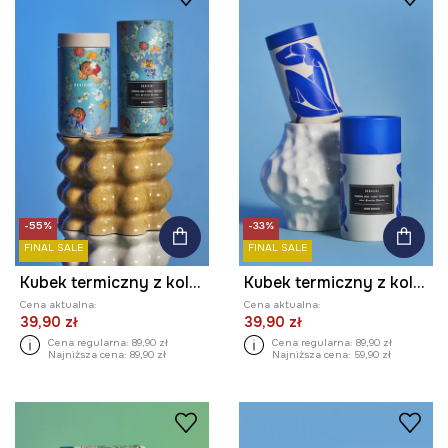
-55%
-33%
FINAL SALE
FINAL SALE
Kubek termiczny z kolekcji Eviva L'arte
Kubek termiczny z kolekcji Eviva L'arte 480 ml
Cena aktualna:
Cena aktualna:
39,90 zł
39,90 zł
Cena regularna:
89,90 zł
Cena regularna:
89,90 zł
Najniższa cena:
89,90 zł
Najniższa cena:
59,90 zł