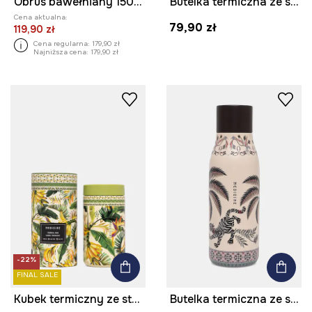
Obrus bawełniany 150 x 250 cm
Butelka termiczna ze stali nierdzewnej 500 ml
Cena aktualna:
79,90 zł
119,90 zł
Cena regularna:
179,90 zł
Najniższa cena:
179,90 zł
-22%
FINAL SALE
Kubek termiczny ze stali nierdzewnej 480 ml
Butelka termiczna ze stali nierdzewnej 500 ml