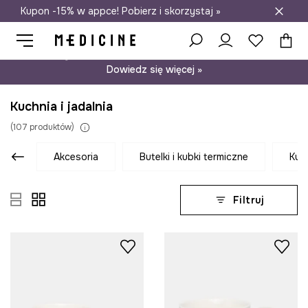
Kupon -15% w appce! Pobierz i skorzystaj »
Darmowa dostawa do salonów
Psst… mamy dla Ciebie kupon -15% na modele nieprzecenione.
Dowiedz się więcej »
Kuchnia i jadalnia
(
107
produktów
)
akcesoria
butelki i kubki termiczne
kub
Filtruj