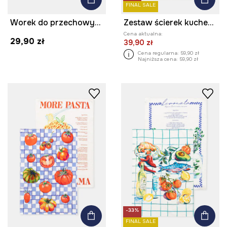
FINAL SALE
Worek do przechowywania z lnem
Zestaw ścierek kuchennych z dodatkiem lnu
Cena aktualna:
29,90 zł
39,90 zł
Cena regularna:
59,90 zł
Najniższa cena:
59,90 zł
-33%
FINAL SALE