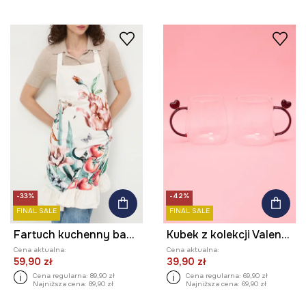
-33%
-42%
FINAL SALE
FINAL SALE
Fartuch kuchenny bawełniany wzorzysty
Kubek z kolekcji Valentine’s Day (2-pack)
Cena aktualna:
Cena aktualna:
59,90 zł
39,90 zł
Cena regularna:
89,90 zł
Cena regularna:
69,90 zł
Najniższa cena:
89,90 zł
Najniższa cena:
69,90 zł