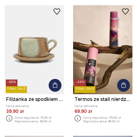
-20%
-22%
FINAL SALE
FINAL SALE
Filiżanka ze spodkiem ceramiczna
Termos ze stali nierdzewnej z kolekcji Bieszczadzki Park Narodowy x Medicine
Cena aktualna:
Cena aktualna:
39,90 zł
69,90 zł
Cena regularna:
79,90 zł
Cena regularna:
119,90 zł
Najniższa cena:
49,90 zł
Najniższa cena:
89,90 zł