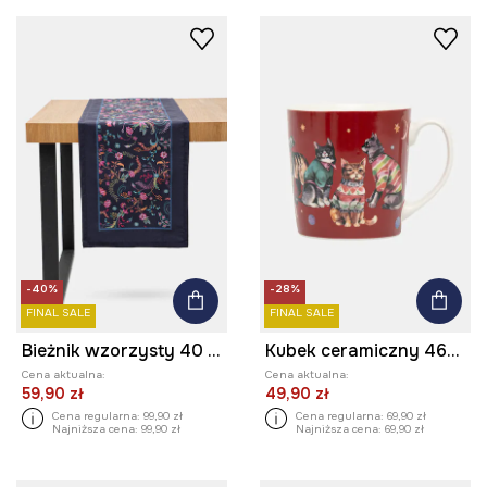
-40%
-28%
FINAL SALE
FINAL SALE
Bieżnik wzorzysty 40 x 160 cm
Kubek ceramiczny 460 ml w koty
Cena aktualna:
Cena aktualna:
59,90 zł
49,90 zł
Cena regularna:
99,90 zł
Cena regularna:
69,90 zł
Najniższa cena:
99,90 zł
Najniższa cena:
69,90 zł