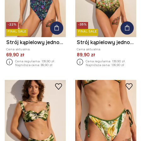
-22%
-35%
FINAL SALE
FINAL SALE
Strój kąpielowy jednoczęściowy damski
Strój kąpielowy jednoczęściowy damski z motywem roślinnym
Cena aktualna:
Cena aktualna:
69,90 zł
89,90 zł
Cena regularna:
139,90 zł
Cena regularna:
139,90 zł
Najniższa cena:
89,90 zł
Najniższa cena:
139,90 zł