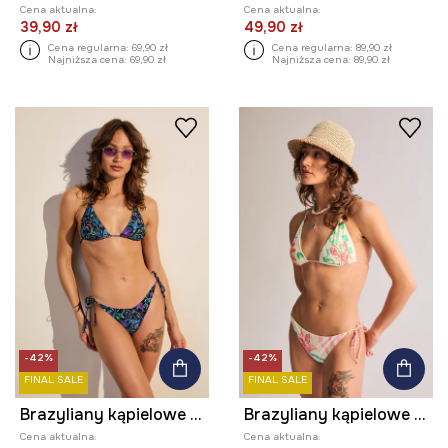
Cena aktualna:
Cena aktualna:
39,90 zł
49,90 zł
Cena regularna:
69,90 zł
Cena regularna:
89,90 zł
Najniższa cena:
69,90 zł
Najniższa cena:
89,90 zł
-42%
-42%
FINAL SALE
FINAL SALE
Brazyliany kąpielowe damskie
Brazyliany kąpielowe damskie w kwiaty
Cena aktualna:
Cena aktualna: