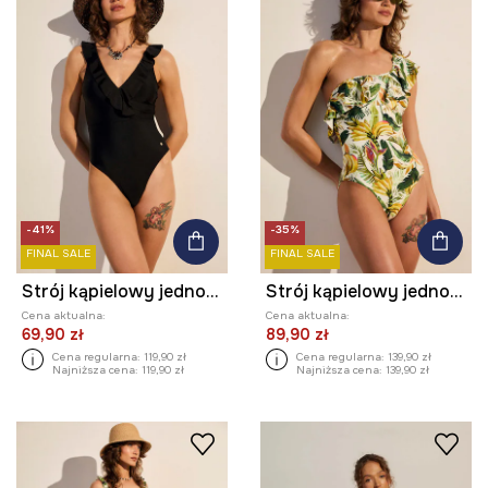
-41%
-35%
FINAL SALE
FINAL SALE
Strój kąpielowy jednoczęściowy damski
Strój kąpielowy jednoczęściowy damski z motywem roślinnym
Cena aktualna:
Cena aktualna:
69,90 zł
89,90 zł
Cena regularna:
119,90 zł
Cena regularna:
139,90 zł
Najniższa cena:
119,90 zł
Najniższa cena:
139,90 zł