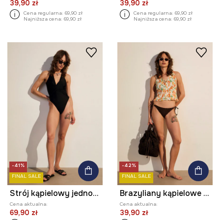
39,90 zł
39,90 zł
Cena regularna:
69,90 zł
Cena regularna:
69,90 zł
Najniższa cena:
69,90 zł
Najniższa cena:
69,90 zł
-41%
-42%
FINAL SALE
FINAL SALE
Strój kąpielowy jednoczęściowy damski
Brazyliany kąpielowe damskie
Cena aktualna:
Cena aktualna:
69,90 zł
39,90 zł