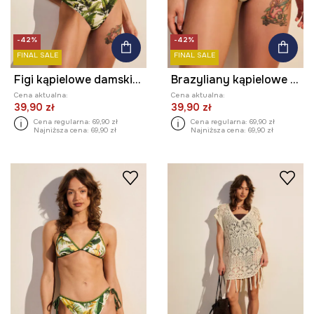
-42%
-42%
FINAL SALE
FINAL SALE
Figi kąpielowe damskie z motywem roślinnym
Brazyliany kąpielowe damskie z motywem roślinnym
Cena aktualna:
Cena aktualna:
39,90 zł
39,90 zł
Cena regularna:
69,90 zł
Cena regularna:
69,90 zł
Najniższa cena:
69,90 zł
Najniższa cena:
69,90 zł