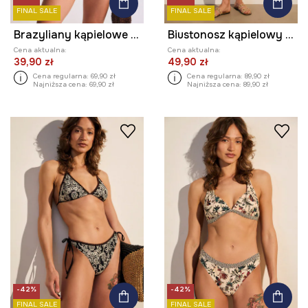
FINAL SALE
FINAL SALE
Brazyliany kąpielowe damskie
Biustonosz kąpielowy damski z wzorem paisley
Cena aktualna:
Cena aktualna:
39,90 zł
49,90 zł
Cena regularna:
69,90 zł
Cena regularna:
89,90 zł
Najniższa cena:
69,90 zł
Najniższa cena:
89,90 zł
-42%
-42%
FINAL SALE
FINAL SALE