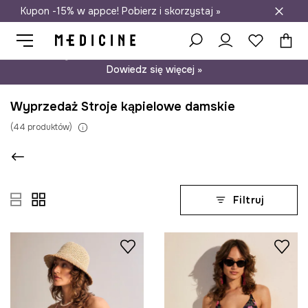
Kupon -15% w appce! Pobierz i skorzystaj »
Darmowa dostawa do salonów
Psst… mamy dla Ciebie kupon -15% na modele nieprzecenione.
Dowiedz się więcej »
Wyprzedaż Stroje kąpielowe damskie
(
44
produktów
)
Filtruj