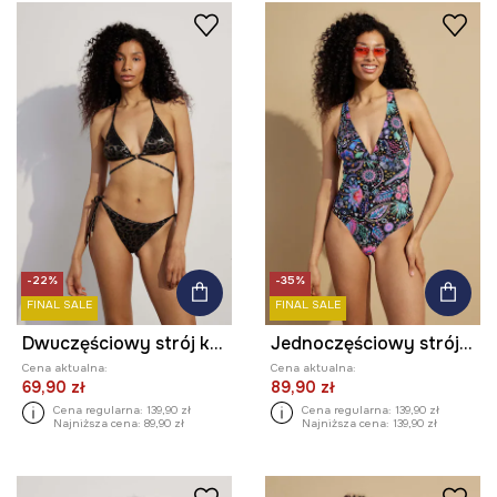
-22%
-35%
FINAL SALE
FINAL SALE
Dwuczęściowy strój kąpielowy w panterkę kolor multicolor
Jednoczęściowy strój kąpielowy damski wzorzysty kolor multicolor
Cena aktualna:
Cena aktualna:
69,90 zł
89,90 zł
Cena regularna:
139,90 zł
Cena regularna:
139,90 zł
Najniższa cena:
89,90 zł
Najniższa cena:
139,90 zł