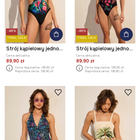
-35%
-35%
FINAL SALE
FINAL SALE
Strój kąpielowy jednoczęściowy damski
Strój kąpielowy jednoczęściowy damski w kwiaty
Cena aktualna:
Cena aktualna:
89,90 zł
89,90 zł
Cena regularna:
139,90 zł
Cena regularna:
139,90 zł
Najniższa cena:
139,90 zł
Najniższa cena:
139,90 zł