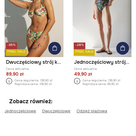
-35%
-28%
FINAL SALE
FINAL SALE
Dwuczęściowy strój kąpielowy damski wzorzysty kolor multicolor
Jednoczęściowy strój kąpielowy damski w kwiaty kolor multicolor
Cena aktualna:
Cena aktualna:
89,90 zł
49,90 zł
Cena regularna:
139,90 zł
Cena regularna:
139,90 zł
Najniższa cena:
139,90 zł
Najniższa cena:
69,90 zł
Zobacz również:
Jednoczęściowe
Dwuczęściowe
Odzież plażowa