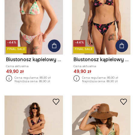
-44%
-44%
FINAL SALE
FINAL SALE
Biustonosz kąpielowy damski z haftem
Biustonosz kąpielowy w kwiaty
Cena aktualna:
Cena aktualna:
49,90 zł
49,90 zł
Cena regularna:
89,90 zł
Cena regularna:
89,90 zł
Najniższa cena:
89,90 zł
Najniższa cena:
89,90 zł