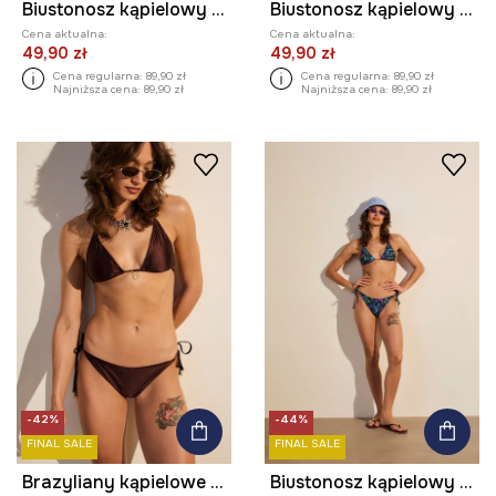
Biustonosz kąpielowy damski
Biustonosz kąpielowy damski gładki
Cena aktualna:
Cena aktualna:
49,90 zł
49,90 zł
Cena regularna:
89,90 zł
Cena regularna:
89,90 zł
Najniższa cena:
89,90 zł
Najniższa cena:
89,90 zł
-42%
-44%
FINAL SALE
FINAL SALE
Brazyliany kąpielowe damskie gładkie
Biustonosz kąpielowy damski