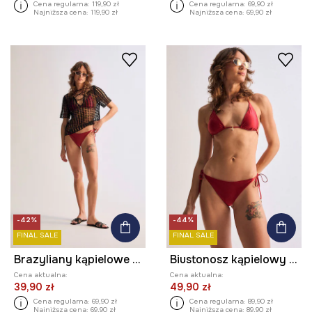
Cena regularna:
119,90 zł
Cena regularna:
69,90 zł
Najniższa cena:
119,90 zł
Najniższa cena:
69,90 zł
-42%
-44%
FINAL SALE
FINAL SALE
Brazyliany kąpielowe damskie gładkie
Biustonosz kąpielowy damski gładki
Cena aktualna:
Cena aktualna:
39,90 zł
49,90 zł
Cena regularna:
69,90 zł
Cena regularna:
89,90 zł
Najniższa cena:
69,90 zł
Najniższa cena:
89,90 zł