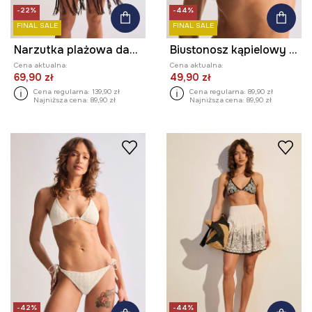
-22%
-44%
FINAL SALE
FINAL SALE
Narzutka plażowa damska ażurowa
Biustonosz kąpielowy damski
Cena aktualna:
Cena aktualna:
69,90 zł
49,90 zł
Cena regularna:
139,90 zł
Cena regularna:
89,90 zł
Najniższa cena:
89,90 zł
Najniższa cena:
89,90 zł
-42%
-44%