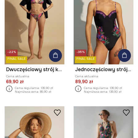
-22%
-35%
FINAL SALE
FINAL SALE
Dwuczęściowy strój kąpielowy damski wzorzysty kolor multicolor
Jednoczęściowy strój kąpielowy damski z nadrukami kolor multicolor
Cena aktualna:
Cena aktualna:
69,90 zł
89,90 zł
Cena regularna:
139,90 zł
Cena regularna:
139,90 zł
Najniższa cena:
89,90 zł
Najniższa cena:
139,90 zł