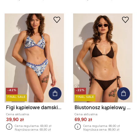
-42%
-22%
FINAL SALE
FINAL SALE
Figi kąpielowe damskie z motywem roślinnym
Biustonosz kąpielowy damski
Cena aktualna:
Cena aktualna:
39,90 zł
69,90 zł
Cena regularna:
69,90 zł
Cena regularna:
89,90 zł
Najniższa cena:
69,90 zł
Najniższa cena:
89,90 zł