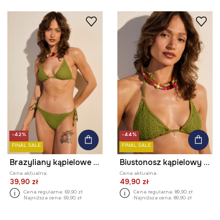
-42%
-44%
FINAL SALE
FINAL SALE
Brazyliany kąpielowe damskie
Biustonosz kąpielowy damski
Cena aktualna:
Cena aktualna:
39,90 zł
49,90 zł
Cena regularna:
69,90 zł
Cena regularna:
89,90 zł
Najniższa cena:
69,90 zł
Najniższa cena:
89,90 zł