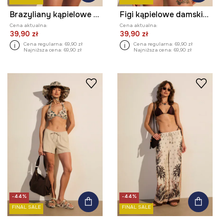
Brazyliany kąpielowe damskie z wzorem paisley
Figi kąpielowe damskie z motywem zwierzęcym
Cena aktualna:
Cena aktualna:
39,90 zł
39,90 zł
Cena regularna:
69,90 zł
Cena regularna:
69,90 zł
Najniższa cena:
69,90 zł
Najniższa cena:
69,90 zł
-44%
-44%
FINAL SALE
FINAL SALE