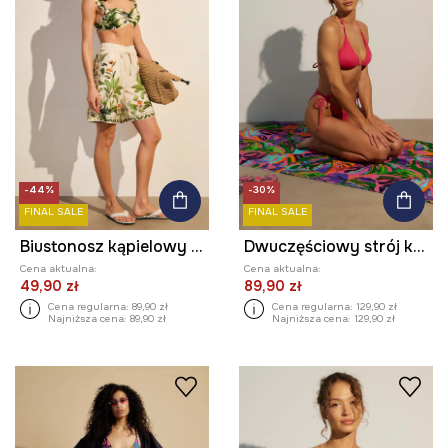
-44%
-30%
FINAL SALE
FINAL SALE
Biustonosz kąpielowy damski z falbankami
Dwuczęściowy strój kąpielowy damski z fakturą kolor różowy
Cena aktualna:
Cena aktualna:
49,90 zł
89,90 zł
Cena regularna:
89,90 zł
Cena regularna:
129,90 zł
Najniższa cena:
89,90 zł
Najniższa cena:
129,90 zł