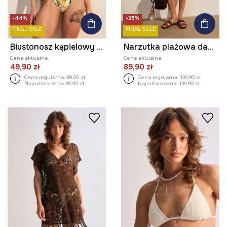
-44%
-35%
FINAL SALE
FINAL SALE
Biustonosz kąpielowy z motywem roślinnym
Narzutka plażowa damska ażurowa
Cena aktualna:
Cena aktualna:
49,90 zł
89,90 zł
Cena regularna:
89,90 zł
Cena regularna:
139,90 zł
Najniższa cena:
89,90 zł
Najniższa cena:
139,90 zł