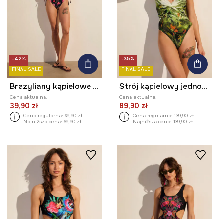
-42%
-35%
FINAL SALE
FINAL SALE
Brazyliany kąpielowe damskie w kwiaty
Strój kąpielowy jednoczęściowy damski z motywem roślinnym
Cena aktualna:
Cena aktualna:
39,90 zł
89,90 zł
Cena regularna:
69,90 zł
Cena regularna:
139,90 zł
Najniższa cena:
69,90 zł
Najniższa cena:
139,90 zł