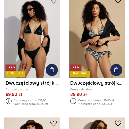
-22%
-35%
FINAL SALE
FINAL SALE
Dwuczęściowy strój kąpielowy damski z cekinami kolor multicolor
Dwuczęściowy strój kąpielowy damski wzorzysty kolor multicolor
Cena aktualna:
Cena aktualna:
69,90 zł
89,90 zł
Cena regularna:
139,90 zł
Cena regularna:
139,90 zł
Najniższa cena:
89,90 zł
Najniższa cena:
139,90 zł