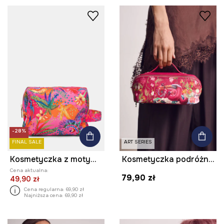
-28%
FINAL SALE
ART SERIES
Kosmetyczka z motywem roślinnym
Kosmetyczka podróżna z imitacji skóry z kolekcji Kit Mizeres x Medicine
Cena aktualna:
79,90 zł
49,90 zł
Cena regularna:
69,90 zł
Najniższa cena:
69,90 zł