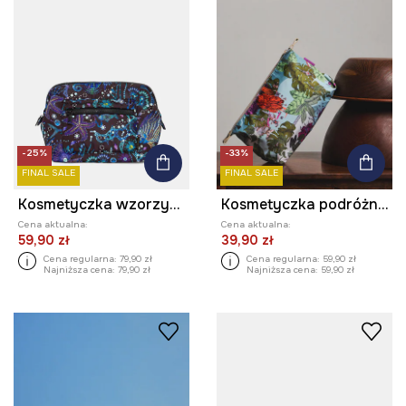
-25%
-33%
FINAL SALE
FINAL SALE
Kosmetyczka wzorzysta
Kosmetyczka podróżna damska z kolekcji Ilona Tambor x Medicine
Cena aktualna:
Cena aktualna:
59,90 zł
39,90 zł
Cena regularna:
79,90 zł
Cena regularna:
59,90 zł
Najniższa cena:
79,90 zł
Najniższa cena:
59,90 zł