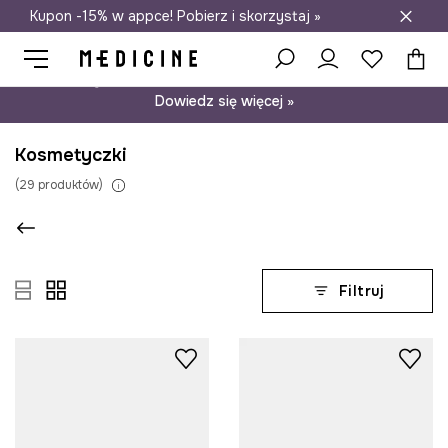
Kupon -15% w appce! Pobierz i skorzystaj »
Darmowa dostawa do salonów
Psst… mamy dla Ciebie kupon -15% na modele nieprzecenione.
Dowiedz się więcej »
Kosmetyczki
(
29
produktów
)
Filtruj