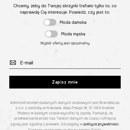
Chcemy, żeby do Twojej skrzynki trafiało tylko to, co
naprawdę Cię interesuje. Powiedz, czy jest to:
Moda damska
Moda męska
Wybór oferty jest opcjonalny
Zapisz mnie
Administratorem podanych danych osobowych jest Brandbq sp.
z o.o. z siedzibą w Krakowie, Aleja Pokoju 18, 31-564 Kraków.
Możesz w każdym czasie wycofać tę zgodę. Pamiętaj, że
przetwarzanie przez nas Twoich danych do czasu cofnięcia
zgody jest zgodne z prawem. Szczegóły w
polityce prywatności
.
Dostawy realizujemy tylko na terenie Polski.