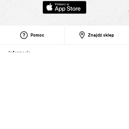
Pomoc
Znajdź sklep
Informacje
O nas
Nasze salony
Aplikacja mobilna
Zasady prezentowania towarów
Projekt Murale
Blog