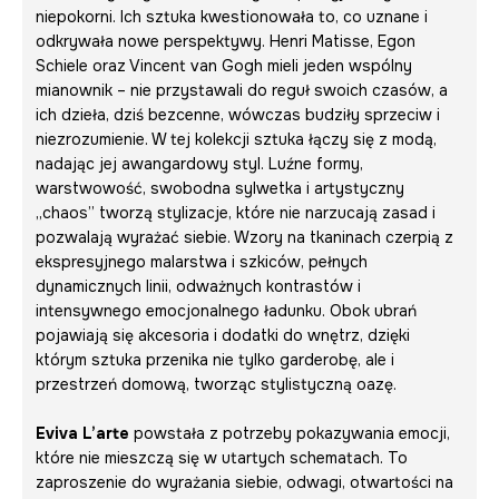
niepokorni. Ich sztuka kwestionowała to, co uznane i
odkrywała nowe perspektywy. Henri Matisse, Egon
Schiele oraz Vincent van Gogh mieli jeden wspólny
mianownik – nie przystawali do reguł swoich czasów, a
ich dzieła, dziś bezcenne, wówczas budziły sprzeciw i
niezrozumienie. W tej kolekcji sztuka łączy się z modą,
nadając jej awangardowy styl. Luźne formy,
warstwowość, swobodna sylwetka i artystyczny
„chaos” tworzą stylizacje, które nie narzucają zasad i
pozwalają wyrażać siebie. Wzory na tkaninach czerpią z
ekspresyjnego malarstwa i szkiców, pełnych
dynamicznych linii, odważnych kontrastów i
intensywnego emocjonalnego ładunku. Obok ubrań
pojawiają się akcesoria i dodatki do wnętrz, dzięki
którym sztuka przenika nie tylko garderobę, ale i
przestrzeń domową, tworząc stylistyczną oazę.
Eviva L’arte
powstała z potrzeby pokazywania emocji,
które nie mieszczą się w utartych schematach. To
zaproszenie do wyrażania siebie, odwagi, otwartości na