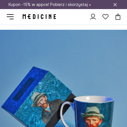
Kupon -15% w appce! Pobierz i skorzystaj »
Darmowa dostawa do salonów
Medicine
Home
Kuchnia i jadalnia
Kubki i filiżanki