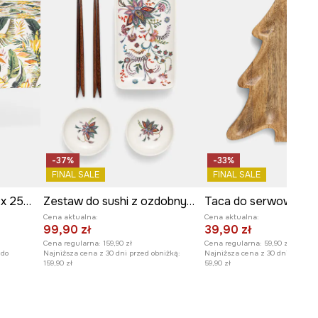
-37%
-33%
FINAL SALE
FINAL SALE
Obrus bawełniany 150 x 250 cm
Zestaw do sushi z ozdobnym wzorem
Cena aktualna:
Cena aktualna:
99,90 zł
39,90 zł
Cena regularna:
159,90 zł
Cena regularna:
59,90 zł
 do
Najniższa cena z 30 dni przed obniżką:
Najniższa cena z 30 dni przed o
159,90 zł
59,90 zł