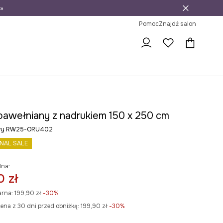
»
ni na zwrot
Pomoc
Znajdź salon
bawełniany z nadrukiem 150 x 250 cm
owy RW25-ORU402
INAL SALE
lna:
0 zł
arna:
199,90 zł
-30%
ena z 30 dni przed obniżką:
199,90 zł
 -30%