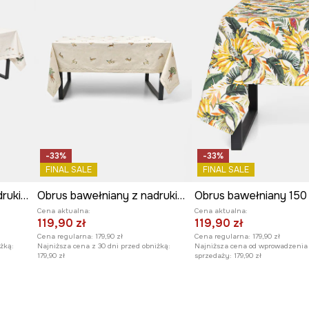
-33%
-33%
FINAL SALE
FINAL SALE
Obrus bawełniany z nadrukiem 150 x 250 cm
Obrus bawełniany z nadrukiem i haftem 150 x 250 cm
Cena aktualna:
Cena aktualna:
119,90 zł
119,90 zł
Cena regularna:
179,90 zł
Cena regularna:
179,90 zł
żką:
Najniższa cena z 30 dni przed obniżką:
Najniższa cena od wprowadzenia
179,90 zł
sprzedaży:
179,90 zł