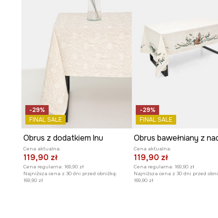
-29%
-29%
FINAL SALE
FINAL SALE
Obrus z dodatkiem lnu
Cena aktualna:
Cena aktualna:
119,90 zł
119,90 zł
Cena regularna:
169,90 zł
Cena regularna:
169,90 zł
Najniższa cena z 30 dni przed obniżką:
Najniższa cena z 30 dni przed obni
169,90 zł
169,90 zł