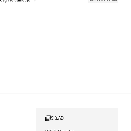
oty i reklamacje
SKŁAD