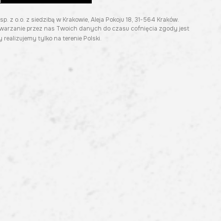
z o.o. z siedzibą w Krakowie, Aleja Pokoju 18, 31-564 Kraków.
twarzanie przez nas Twoich danych do czasu cofnięcia zgody jest
 realizujemy tylko na terenie Polski.