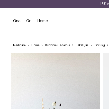
Wysyłka n
-15% n
Ona
On
Home
Medicine
Home
Kuchnia i jadalnia
Tekstylia
Obrusy