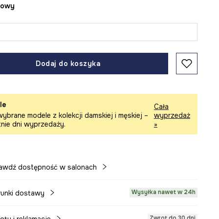
żowy
Dodaj do koszyka
le
Cała
ybrane modele z kolekcji damskiej i męskiej –
wyprzedaż
tnie dni wyprzedaży.
»
awdź dostępność w salonach
Wysyłka nawet w 24h
unki dostawy
Zwrot do 30 dni