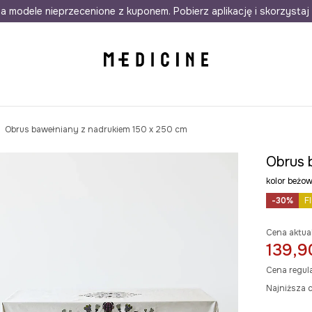
awet w 24h
a modele nieprzecenione z kuponem. Pobierz aplikację i skorzystaj 
Darmowa dostawa do salonów
30 d
Obrus bawełniany z nadrukiem 150 x 250 cm
Obrus 
kolor beż
-30%
F
Cena aktua
139,9
Cena regul
Najniższa c