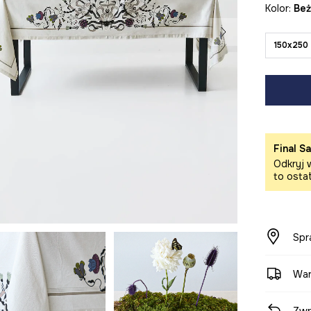
Kolor:
be
150x250
Final Sa
Odkryj w
to osta
Spr
War