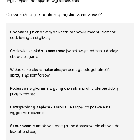
stylizacjach, dodając im wyrafinowania.
Co wyróżnia te sneakersy męskie zamszowe?
Sneakersy
z cholewką do kostki stanowią modny element
codziennych stylizacji.
Cholewka ze
skóry zamszowej
w beżowym odcieniu dodaje
obuwiu elegancji.
Wkładka ze
skórą naturalną
wspomaga oddychalność,
sprzyjając komfortowi.
Podeszwa wykonana z
gumy
o płaskim profilu oferuje dobrą
przyczepność.
Usztywniony zapiętek
stabilizuje stopę, co pozwala na
wygodne noszenie.
Sznurowanie
umożliwia precyzyjne dopasowanie obuwia do
kształtu stopy.