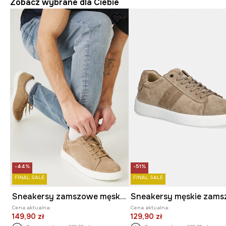
Zobacz wybrane dla Ciebie
-44%
-51%
FINAL SALE
FINAL SALE
Sneakersy zamszowe męskie z elastyczną podeszwą kolor beżowy
Sneakersy męskie zam
Cena aktualna:
Cena aktualna:
149,90 zł
129,90 zł