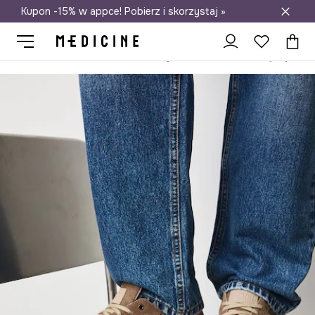
Kupon -15% w appce! Pobierz i skorzystaj »
Darmowa dostawa do salonów
Medicine
On
Obuwie
Lifestyle i trampki
Sneakersy męskie 