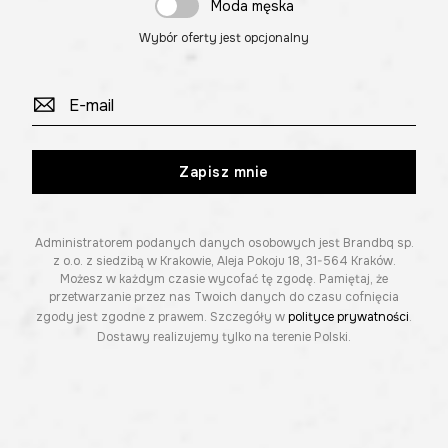
Moda męska
Wybór oferty jest opcjonalny
Zapisz mnie
Administratorem podanych danych osobowych jest Brandbq sp.
z o.o. z siedzibą w Krakowie, Aleja Pokoju 18, 31-564 Kraków.
Możesz w każdym czasie wycofać tę zgodę. Pamiętaj, że
przetwarzanie przez nas Twoich danych do czasu cofnięcia
zgody jest zgodne z prawem. Szczegóły w
polityce prywatności
.
Dostawy realizujemy tylko na terenie Polski.