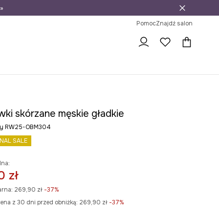
»
ni na zwrot
Pomoc
Znajdź salon
wki skórzane męskie gładkie
rny RW25-OBM304
INAL SALE
lna:
0 zł
arna:
269,90 zł
-37%
ena z 30 dni przed obniżką:
269,90 zł
 -37%