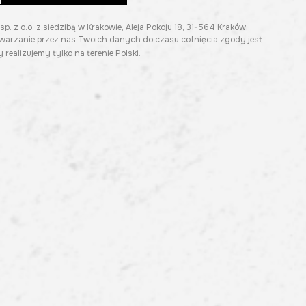
z o.o. z siedzibą w Krakowie, Aleja Pokoju 18, 31-564 Kraków.
twarzanie przez nas Twoich danych do czasu cofnięcia zgody jest
 realizujemy tylko na terenie Polski.