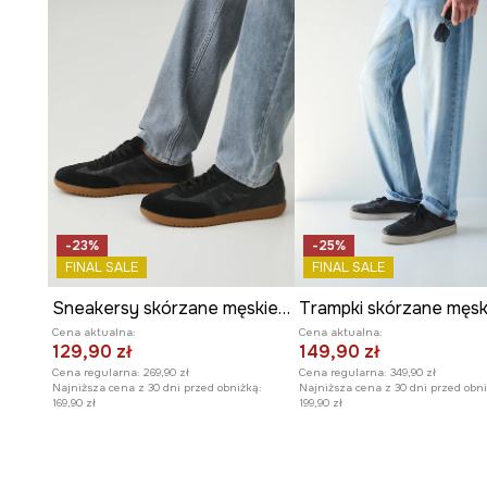
-23%
-25%
FINAL SALE
FINAL SALE
Sneakersy skórzane męskie z elastyczną podeszwą kolor czarny
Cena aktualna:
Cena aktualna:
129,90 zł
149,90 zł
Cena regularna:
269,90 zł
Cena regularna:
349,90 zł
Najniższa cena z 30 dni przed obniżką:
Najniższa cena z 30 dni przed obni
169,90 zł
199,90 zł