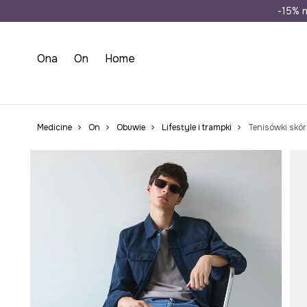
Wysyłka n
-15% n
Ona
On
Home
Medicine
On
Obuwie
Lifestyle i trampki
Tenisówki skór