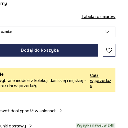
arny
Tabela rozmiarów
rozmiar
Dodaj do koszyka
le
Cała
ybrane modele z kolekcji damskiej i męskiej –
wyprzedaż
tnie dni wyprzedaży.
»
awdź dostępność w salonach
Wysyłka nawet w 24h
unki dostawy