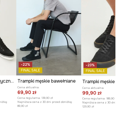
-22%
-23%
FINAL SALE
FINAL SALE
Trampki męskie z elastyczną podeszwą kolor czarny
Trampki męskie bawełniane
Cena aktualna:
Cena aktualna:
69,90 zł
99,90 zł
Cena regularna:
139,90 zł
Cena regularna:
189,90 zł
niżką:
Najniższa cena z 30 dni przed obniżką:
Najniższa cena z 30 dni przed o
89,90 zł
129,90 zł