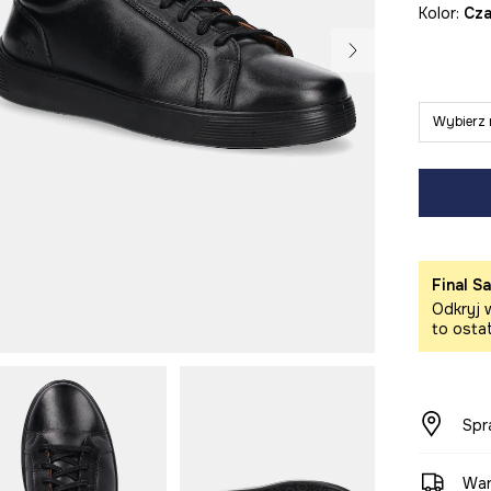
Kolor:
cz
Wybierz 
Final Sa
Odkryj w
to osta
Spr
War