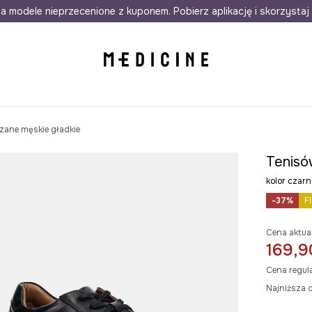
awet w 24h
a modele nieprzecenione z kuponem. Pobierz aplikację i skorzystaj 
Darmowa dostawa do salonów
30 d
zane męskie gładkie
Tenisó
kolor cza
-37%
F
Cena aktua
169,9
Cena regul
Najniższa c