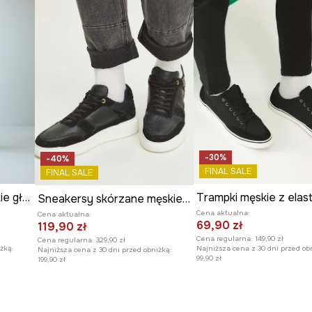
-30%
-40%
FINAL SALE
FINAL SALE
Trampki skórzane męskie gładkie
Sneakersy skórzane męskie kolor czarny
Cena aktualna:
Cena aktualna:
69,90 zł
119,90 zł
Cena regularna:
149,90 zł
Cena regularna:
329,90 zł
żką:
Najniższa cena z 30 dni przed ob
Najniższa cena z 30 dni przed obniżką:
99,90 zł
199,90 zł