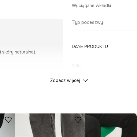
.
Wyciągane wkładki
Typ podeszwy
DANE PRODUKTU
 skóry naturalnej.
Kolor
Zobacz więcej
ID Produktu
RW25-
Producent