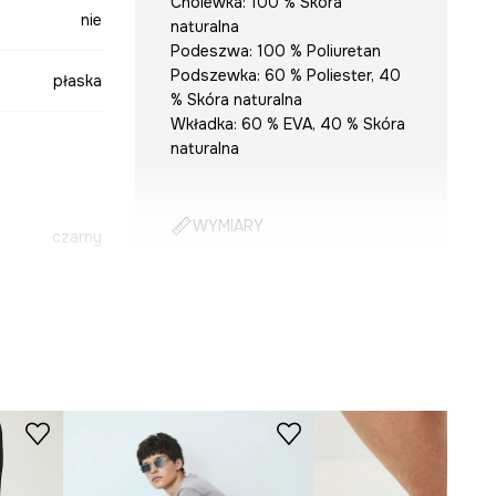
Cholewka: 100 % Skóra
nie
naturalna
Podeszwa: 100 % Poliuretan
Podszewka: 60 % Poliester, 40
płaska
% Skóra naturalna
Wkładka: 60 % EVA, 40 % Skóra
naturalna
WYMIARY
czarny
Tabela rozmiarów
OBM304-99X