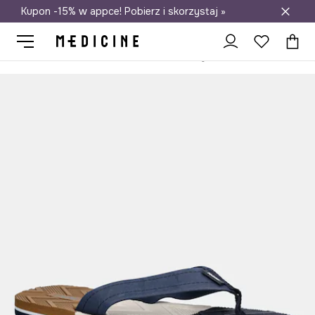
Kupon -15% w appce! Pobierz i skorzystaj »
Darmowa dostawa do salonów
Medicine
On
Obuwie
Klapki i sandały
Japonki