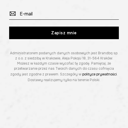
Zapisz mnie
Administratorem podanych danych osobowych jest Brandbq sp.
z o.o. z siedzibą w Krakowie, Aleja Pokoju 18, 31-564 Kraków.
Możesz w każdym czasie wycofać tę zgodę. Pamiętaj, że
przetwarzanie przez nas Twoich danych do czasu cofnięcia
zgody jest zgodne z prawem. Szczegóły w
polityce prywatności
.
Dostawy realizujemy tylko na terenie Polski.