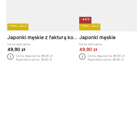
-44%
FINAL SALE
FINAL SALE
Japonki męskie z fakturą kolor multicolor
Japonki męskie
Cena aktualna:
Cena aktualna:
49,90 zł
49,90 zł
Cena regularna:
89,90 zł
Cena regularna:
89,90 zł
Najniższa cena:
39,90 zł
Najniższa cena:
89,90 zł