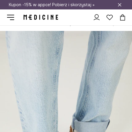
Kupon -15% w appce! Pobierz i skorzystaj »
Darmowa dostawa do salonów
Medicine
On
Obuwie
Lifestyle i trampki