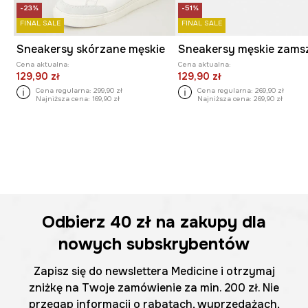
-23%
-51%
FINAL SALE
FINAL SALE
Sneakersy skórzane męskie
Sneakersy męskie zam
Cena aktualna:
Cena aktualna:
129,90 zł
129,90 zł
Cena regularna:
299,90 zł
Cena regularna:
269,90 zł
Najniższa cena:
169,90 zł
Najniższa cena:
269,90 zł
Odbierz
40 zł
na zakupy dla
nowych subskrybentów
Zapisz się do newslettera Medicine i otrzymaj
zniżkę na Twoje zamówienie za min. 200 zł. Nie
przegap informacji o rabatach, wyprzedażach,