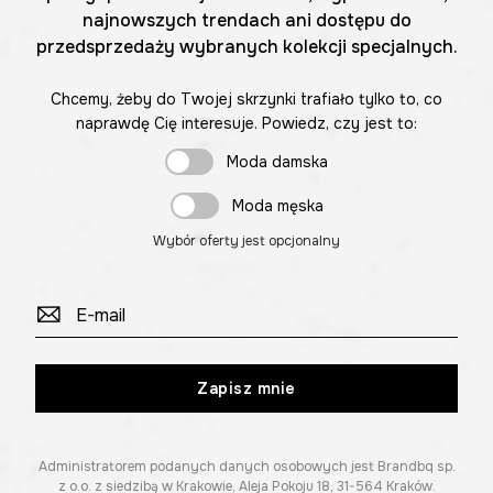
najnowszych trendach ani dostępu do
przedsprzedaży wybranych kolekcji specjalnych.
Chcemy, żeby do Twojej skrzynki trafiało tylko to, co
naprawdę Cię interesuje. Powiedz, czy jest to:
Moda damska
Moda męska
Wybór oferty jest opcjonalny
Zapisz mnie
Administratorem podanych danych osobowych jest Brandbq sp.
z o.o. z siedzibą w Krakowie, Aleja Pokoju 18, 31-564 Kraków.