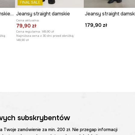
FINAL SALE
Jeansy bawełniane damskie straight z efektem sprania
Jeansy straight damskie
Cena aktualna:
179,90 zł
79,90 zł
Cena regularna:
149,90 zł
żką:
Najniższa cena z 30 dni przed obniżką:
149,90 zł
wych subskrybentów
na Twoje zamówienie za min. 200 zł. Nie przegap informacji