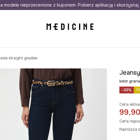
awet w 24h
a modele nieprzecenione z kuponem. Pobierz aplikację i skorzystaj 
Darmowa dostawa do salonów
30 d
kie straight gładkie
Jeansy
kolor gra
-33%
F
Cena aktua
99,90
Cena regul
Najniższa c