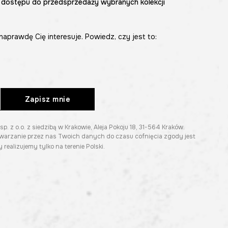
 dostępu do przedsprzedaży wybranych kolekcji
naprawdę Cię interesuje. Powiedz, czy jest to:
Zapisz mnie
z o.o. z siedzibą w Krakowie, Aleja Pokoju 18, 31-564 Kraków.
twarzanie przez nas Twoich danych do czasu cofnięcia zgody jest
 realizujemy tylko na terenie Polski.