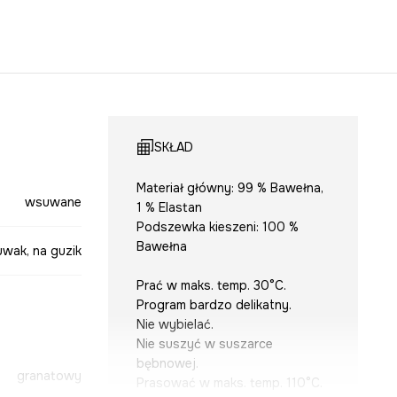
SKŁAD
Materiał główny: 99 % Bawełna,
wsuwane
1 % Elastan
Podszewka kieszeni: 100 %
Bawełna
uwak, na guzik
Prać w maks. temp. 30°C.
Program bardzo delikatny.
Nie wybielać.
Nie suszyć w suszarce
bębnowej.
granatowy
Prasować w maks. temp. 110°C.