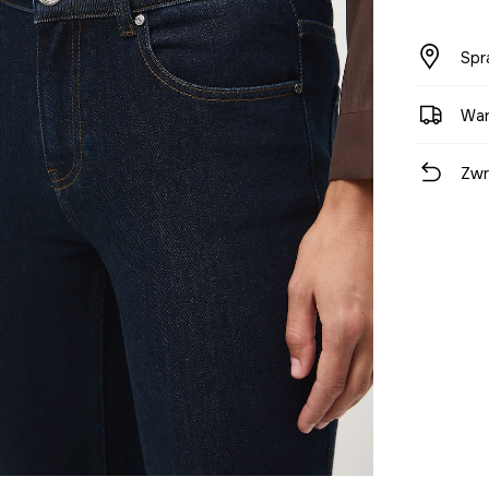
Spr
War
Zwr