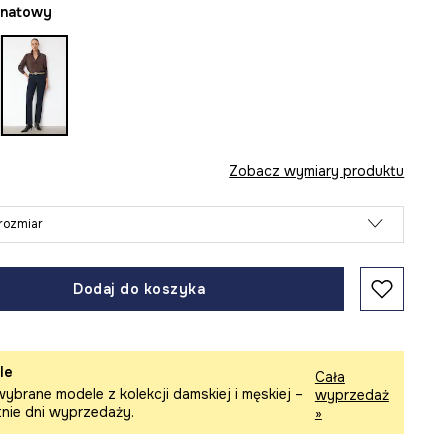
ranatowy
Zobacz wymiary produktu
rozmiar
Dodaj do koszyka
le
Cała
ybrane modele z kolekcji damskiej i męskiej –
wyprzedaż
tnie dni wyprzedaży.
»