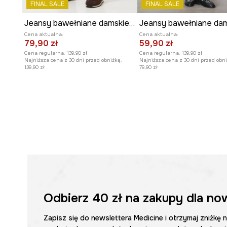
FINAL SALE
FINAL SALE
Jeansy bawełniane damskie straight z efektem sprania
Cena aktualna:
Cena aktualna:
79,90 zł
59,90 zł
Cena regularna:
139,90 zł
Cena regularna:
139,90 zł
Najniższa cena z 30 dni przed obniżką:
Najniższa cena z 30 dni przed obni
139,90 zł
79,90 zł
Odbierz
40 zł
na zakupy dla no
Zapisz się do newslettera Medicine i otrzymaj zniżkę 