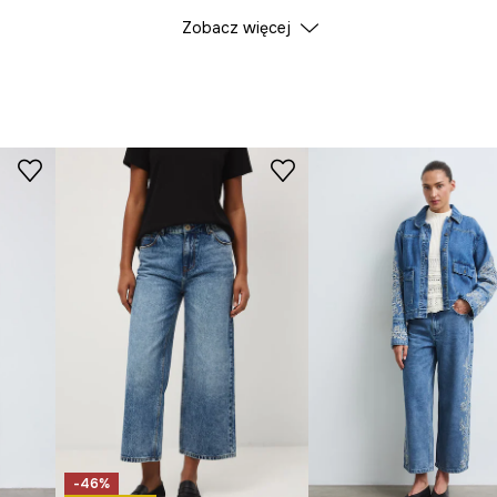
Zobacz więcej
ID Produktu
RW25
Producent
-46%