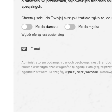
o rabatach, wyprzedażach, najnowszych trendach ani
specjalnych.
Chcemy, żeby do Twojej skrzynki trafiało tylko to, co 
Moda damska
Moda męska
Wybór oferty jest opcjonalny
Administratorem podanych danych osobowych jest Brandbq sp. 
Możesz w każdym czasie wycofać tę zgodę. Pamiętaj, że prze
zgodne z prawem. Szczegóły w
polityce prywatności
. Dostawy