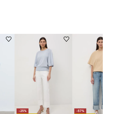
Nie czyścić chemicznie.
-SJD801-59J
KRÓJ
Fason jeansów
:
straight fit
Stan
:
wysoki
-25%
-57%