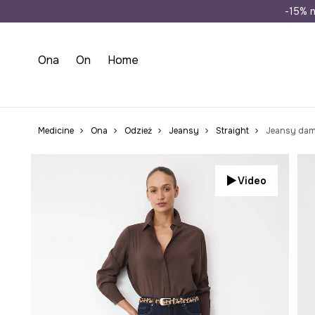
Wysyłka n
-15% n
Ona
On
Home
Medicine
Ona
Odzież
Jeansy
Straight
Jeansy dams
Video