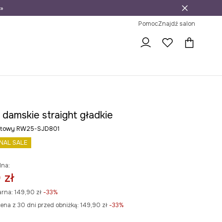
»
ni na zwrot
Pomoc
Znajdź salon
 damskie straight gładkie
natowy RW25-SJD801
INAL SALE
lna:
 zł
arna:
149,90 zł
-33%
ena z 30 dni przed obniżką:
149,90 zł
 -33%