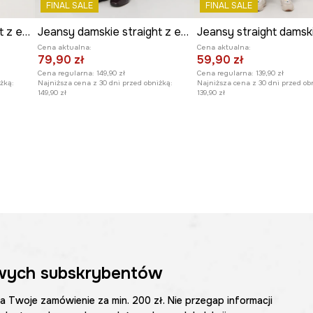
FINAL SALE
FINAL SALE
y charakter,
Jeansy damskie straight z efektem sprania
Jeansy damskie straight z efektem sprania
Jeansy straight damsk
Cena aktualna:
Cena aktualna:
79,90 zł
59,90 zł
Cena regularna:
149,90 zł
Cena regularna:
139,90 zł
żką:
Najniższa cena z 30 dni przed obniżką:
Najniższa cena z 30 dni przed ob
149,90 zł
139,90 zł
wych subskrybentów
na Twoje zamówienie za min. 200 zł. Nie przegap informacji