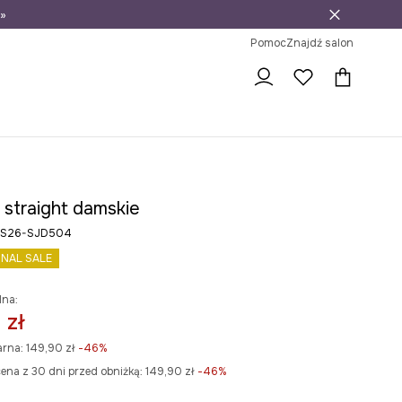
»
ni na zwrot
Pomoc
Znajdź salon
 straight damskie
e RS26-SJD504
INAL SALE
lna:
 zł
arna:
149,90 zł
-46%
ena z 30 dni przed obniżką:
149,90 zł
 -46%