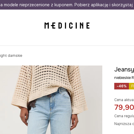
awet w 24h
a modele nieprzecenione z kuponem. Pobierz aplikację i skorzystaj 
Darmowa dostawa do salonów
30 d
ight damskie
Jeansy
niebieski
-46%
F
Cena aktua
79,90
Cena regul
Najniższa c