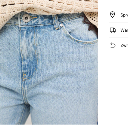
Spr
War
Zwr