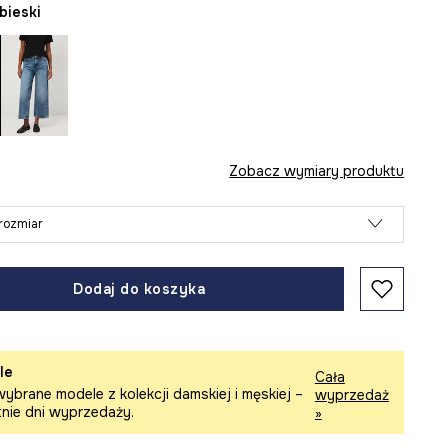
ebieski
Zobacz wymiary produktu
rozmiar
Dodaj do koszyka
le
Cała
ybrane modele z kolekcji damskiej i męskiej –
wyprzedaż
tnie dni wyprzedaży.
»