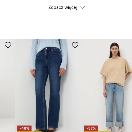
lwetce harmonii i
Zobacz więcej
ID Produktu
RS26
jając poczuciu
Producent
bodne łączenie z
wność i trwałość,
enne użytkowanie i
ają praktyczności i
ala na ciekawe
-46%
-57%