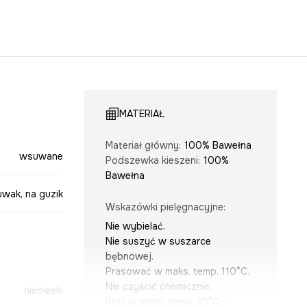
MATERIAŁ
Materiał główny
:
100% Bawełna
wsuwane
Podszewka kieszeni
:
100%
Bawełna
uwak, na guzik
Wskazówki pielęgnacyjne
:
Nie wybielać.
Nie suszyć w suszarce
bębnowej.
Prasować w maks. temp. 110°C.
Nie czyścić chemicznie.
niebieski
Prać w maks. temp. 30°C –