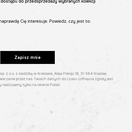
 dostępu do przedsprzedaży wybranych kolekcji
naprawdę Cię interesuje. Powiedz, czy jest to:
Zapisz mnie
z o.o. z siedzibą w Krakowie, Aleja Pokoju 18, 31-564 Kraków.
twarzanie przez nas Twoich danych do czasu cofnięcia zgody jest
 realizujemy tylko na terenie Polski.