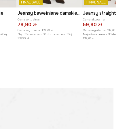
FINAL SALE
FINAL SALE
Modelka na zdjęciu ma 174 cm
ie
Jeansy bawełniane damskie straight z efektem sprania
Jeansy straight dams
wzrostu i ma na sobie rozmiar
Cena aktualna:
Cena aktualna:
36.
79,90 zł
59,90 zł
Cena regularna:
139,90 zł
Cena regularna:
139,90 zł
Zobacz wymiary produktu
niżką:
Najniższa cena z 30 dni przed obniżką:
Najniższa cena z 30 dni przed o
139,90 zł
139,90 zł