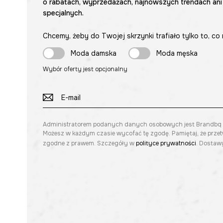
o rabatach, wyprzedażach, najnowszych trendach ani
specjalnych.
Chcemy, żeby do Twojej skrzynki trafiało tylko to, co 
Moda damska
Moda męska
Wybór oferty jest opcjonalny
Administratorem podanych danych osobowych jest Brandbq sp. 
Możesz w każdym czasie wycofać tę zgodę. Pamiętaj, że prze
zgodne z prawem. Szczegóły w
polityce prywatności
. Dostawy