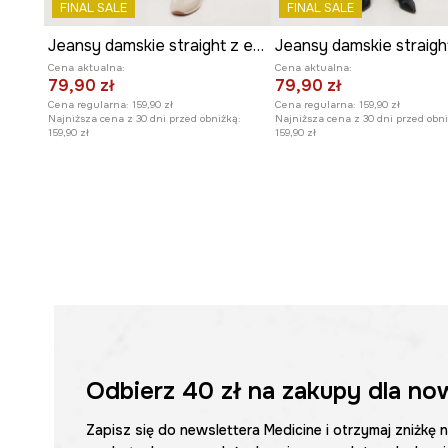
FINAL SALE
FINAL SALE
Efekt sprania
nadaje jeansom modny, lekko vintage'ow
Jeansy damskie straight z efektem sprania
wpisując się w aktualne trendy.
Cena aktualna:
Cena aktualna:
79,90 zł
79,90 zł
Cena regularna:
159,90 zł
Cena regularna:
159,90 zł
Najniższa cena z 30 dni przed obniżką:
Najniższa cena z 30 dni przed obni
159,90 zł
159,90 zł
Odbierz
40 zł
na zakupy dla no
Zapisz się do newslettera Medicine i otrzymaj zniżkę 