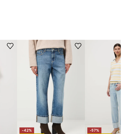
program bardzo delikatny.
-SJD504-50J
KRÓJ
Fason jeansów
:
straight fit
Stan
:
wysoki
WYMIARY
Długość nogawki wewnętrznej
:
65 cm
Szerokość nogawki na dole
:
26
cm
Szerokość w pasie
:
38 cm
Wymiary podane dla rozmiaru
:
36
Szerokość w biodrach
:
48 cm
-42%
-57%
Wysokość stanu
:
28 cm