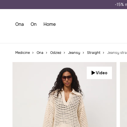
Wysyłka n
-15% n
Ona
On
Home
Medicine
Ona
Odzież
Jeansy
Straight
Jeansy stra
Video