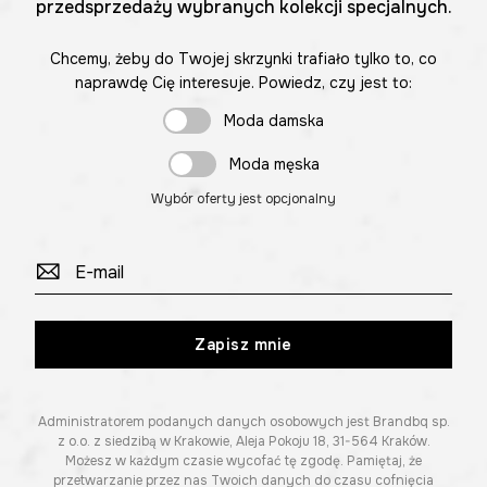
przedsprzedaży wybranych kolekcji specjalnych.
Chcemy, żeby do Twojej skrzynki trafiało tylko to, co
naprawdę Cię interesuje. Powiedz, czy jest to:
Moda damska
Moda męska
Wybór oferty jest opcjonalny
Zapisz mnie
Administratorem podanych danych osobowych jest Brandbq sp.
z o.o. z siedzibą w Krakowie, Aleja Pokoju 18, 31-564 Kraków.
Możesz w każdym czasie wycofać tę zgodę. Pamiętaj, że
przetwarzanie przez nas Twoich danych do czasu cofnięcia