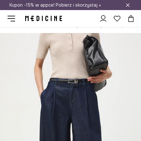
Kupon -15% w appce! Pobierz i skorzystaj »
Darmowa dostawa do salonów
Medicine
Ona
Odzież
Jeansy
Wide Leg