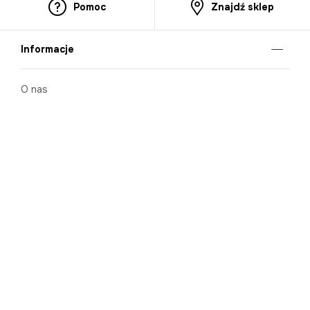
Pomoc
Znajdź sklep
Informacje
O nas
Nasze salony
Aplikacja mobilna
Zasady prezentowania towarów
Projekt Murale
Blog
Cooperation
Zgłaszanie naruszeń (whistleblowing)
Kontakt