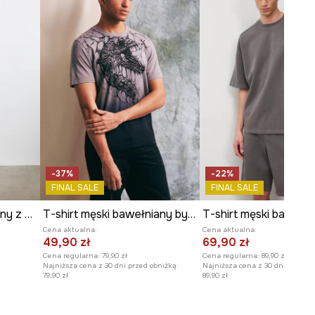
Szerokość pod pachami
:
57 cm
Wymiary podane dla rozmiaru
:
M.
Model na zdjęciu ma 186 cm
wzrostu i ma na sobie rozmiar M.
Zobacz wymiary produktu
-37%
-22%
FINAL SALE
FINAL SALE
T-shirt męski bawełniany z nadrukiem
T-shirt męski bawełniany by Katarzyna Keymi, Grafika Polska
T-shirt męski bawełn
Cena aktualna:
Cena aktualna:
49,90 zł
69,90 zł
Cena regularna:
79,90 zł
Cena regularna:
89,90 zł
Najniższa cena z 30 dni przed obniżką:
Najniższa cena z 30 dni przed o
79,90 zł
89,90 zł