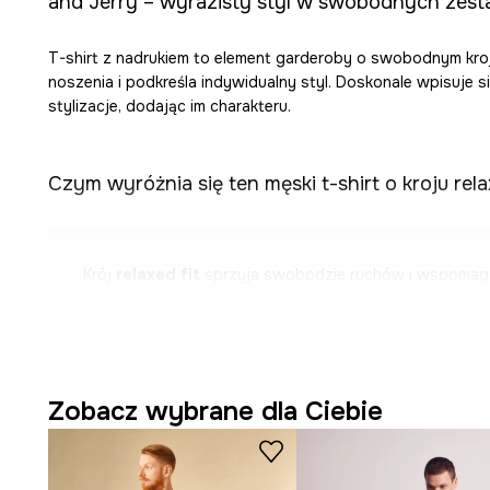
and Jerry – wyrazisty styl w swobodnych zest
T-shirt z nadrukiem to element garderoby o swobodnym kroj
noszenia i podkreśla indywidualny styl. Doskonale wpisuje s
stylizacje, dodając im charakteru.
Czym wyróżnia się ten męski t-shirt o kroju rela
Krój
relaxed fit
sprzyja swobodzie ruchów i wspomag
dzień.
Wykonanie z
bawełny
wspomaga miękkość w dotyku i
przewiewność materiału.
Zobacz wybrane dla Ciebie
Krótki rękaw
pozwala na wszechstronne wykorzystani
zestawieniach.