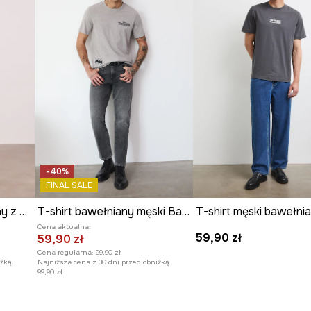
ułatwia dopasowanie
i komfort noszenia.
y dodaje koszulce
-40%
FINAL SALE
T-shirt męski bawełniany z kolekcji Kit Mizeres x Medicine
T-shirt bawełniany męski Batman
Cena aktualna:
59,90 zł
59,90 zł
Cena regularna:
99,90 zł
żką:
Najniższa cena z 30 dni przed obniżką:
99,90 zł