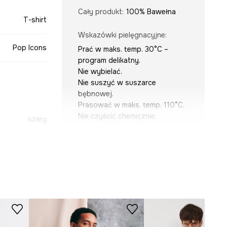
Cały produkt
:
100% Bawełna
T-shirt
Wskazówki pielęgnacyjne
:
Pop Icons
Prać w maks. temp. 30°C –
program delikatny.
Nie wybielać.
Nie suszyć w suszarce
bębnowej.
Prasować w maks. temp. 110°C.
Nie czyścić chemicznie.
szary
-TSM677-90X
KRÓJ
Dekolt
:
okrągły
Krój
:
relaxed fit
WYMIARY