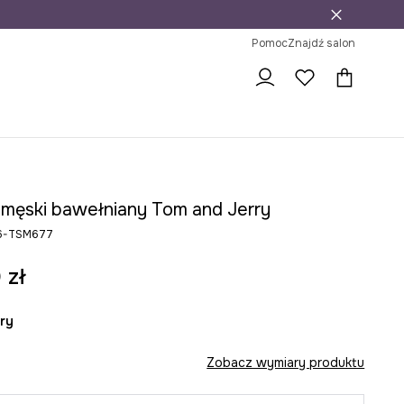
j
ni na zwrot
Pomoc
Znajdź salon
t męski bawełniany Tom and Jerry
26-TSM677
 zł
ary
Zobacz wymiary produktu