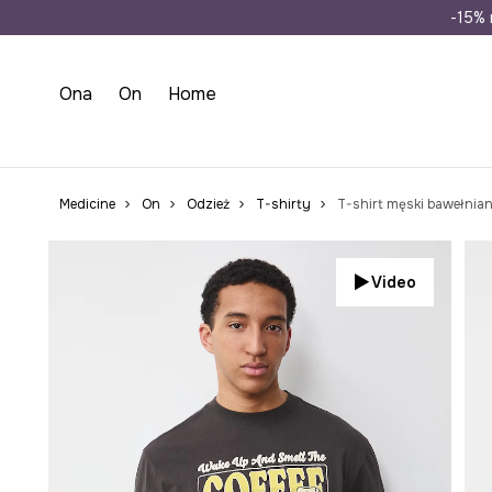
Wysyłka n
-15% 
Ona
On
Home
Medicine
On
Odzież
T-shirty
T-shirt męski bawełnia
Video