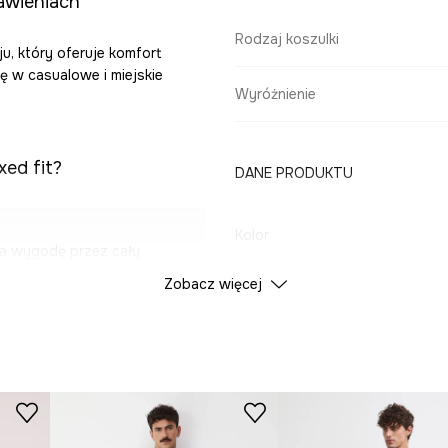
awieniach
Rodzaj koszulki
u, który oferuje komfort
ię w casualowe i miejskie
Wyróżnienie
xed fit?
DANE PRODUKTU
Kolor
a wygodę przez cały
Zobacz więcej
ID Produktu
RS26
 doskonałą
Producent
e w codziennych