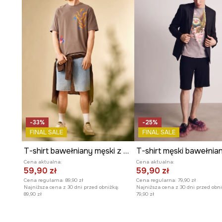
Okrągły dekolt
podkreśla ponadczasowy charakter i 
do sylwetki.
Miękka
dzianina
oferuje przyjemne odczucie na skórze 
Wyrazisty nadruk
z motywem kreskówki Tom and Jerr
unikalnego charakteru.
-33%
-25%
FINAL SALE
FINAL SALE
T-shirt bawełniany męski z elastanem by Patrycja Niewiadomska, Sense of Values kolor szary
Cena aktualna:
Cena aktualna:
59,90 zł
59,90 zł
Cena regularna:
89,90 zł
Cena regularna:
79,90 zł
Najniższa cena z 30 dni przed obniżką:
Najniższa cena z 30 dni przed obni
89,90 zł
79,90 zł