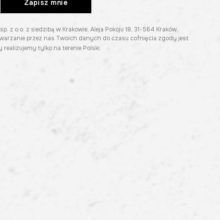
Zapisz mnie
z o.o. z siedzibą w Krakowie, Aleja Pokoju 18, 31-564 Kraków.
twarzanie przez nas Twoich danych do czasu cofnięcia zgody jest
 realizujemy tylko na terenie Polski.