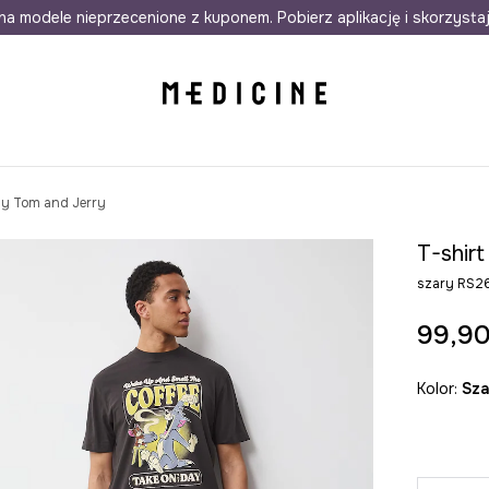
awet w 24h
na modele nieprzecenione z kuponem. Pobierz aplikację i skorzysta
Darmowa dostawa do salonów
30 d
ny Tom and Jerry
T-shir
szary RS
99,90
Kolor:
sz