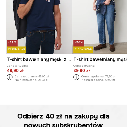
-28%
-50%
FINAL SALE
FINAL SALE
T-shirt bawełniany męski z nadrukiem
Cena aktualna:
Cena aktualna:
49,90 zł
39,90 zł
Cena regularna:
69,90 zł
Cena regularna:
79,90 zł
Najniższa cena:
69,90 zł
Najniższa cena:
79,90 zł
Odbierz
40 zł
na zakupy dla
nowych subskrybentów