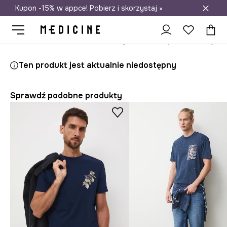
Kupon -15% w appce! Pobierz i skorzystaj »
Darmowa dostawa do salonów
Medicine
On
Odzież
T-shirty
Ten produkt jest aktualnie niedostępny
Sprawdź podobne produkty