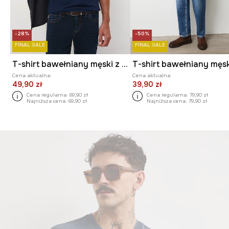
-28%
-50%
FINAL SALE
FINAL SALE
T-shirt bawełniany męski z nadrukiem
Cena aktualna:
Cena aktualna:
49,90 zł
39,90 zł
Cena regularna:
69,90 zł
Cena regularna:
79,90 zł
Najniższa cena:
69,90 zł
Najniższa cena:
79,90 zł