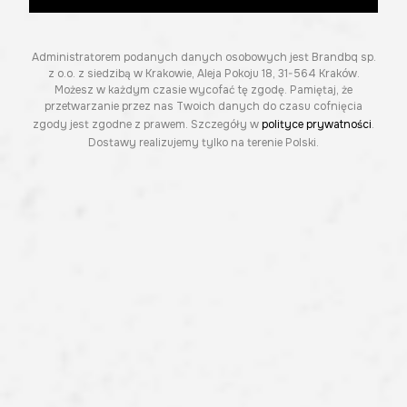
Administratorem podanych danych osobowych jest Brandbq sp.
z o.o. z siedzibą w Krakowie, Aleja Pokoju 18, 31-564 Kraków.
Możesz w każdym czasie wycofać tę zgodę. Pamiętaj, że
przetwarzanie przez nas Twoich danych do czasu cofnięcia
zgody jest zgodne z prawem. Szczegóły w
polityce prywatności
.
Dostawy realizujemy tylko na terenie Polski.