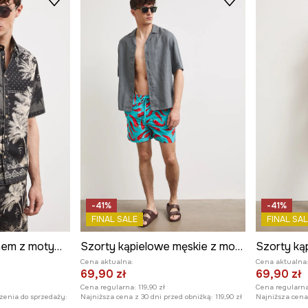
-41%
-41%
FINAL SALE
FINAL SAL
Koszula męska z lnem z motywem roślinnym
Szorty kąpielowe męskie z motywem roślinnym
Cena aktualna:
Cena aktualna
69,90 zł
69,90 zł
Cena regularna:
119,90 zł
Cena regularna
zenia do sprzedaży:
Najniższa cena z 30 dni przed obniżką:
119,90 zł
Najniższa cena 