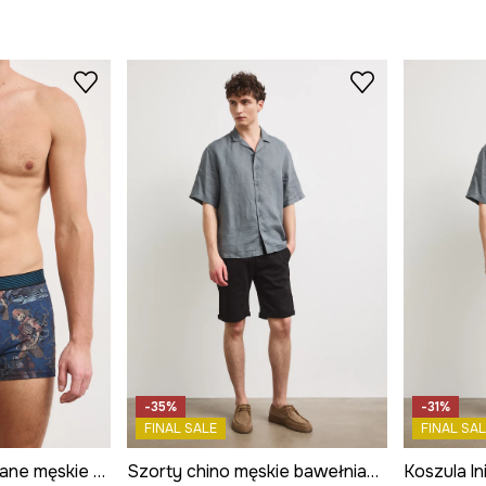
-35%
-31%
FINAL SALE
FINAL SAL
Bokserki dopasowane męskie bawełniane z elastanem 2-pack
Szorty chino męskie bawełniane z elastanem regular waist