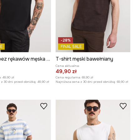
-28%
E
FINAL SALE
Koszulka bez rękawów męska bawełniana
T-shirt męski bawełniany
:
Cena aktualna:
49,90 zł
:
49,90 zł
Cena regularna:
69,90 zł
z 30 dni przed obniżką:
49,90 zł
Najniższa cena z 30 dni przed obniżką:
69,90 zł