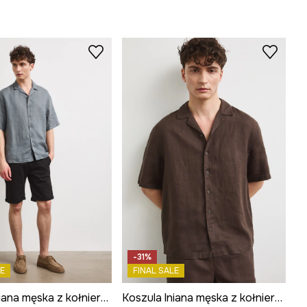
-31%
E
FINAL SALE
Koszula lniana męska z kołnierzykiem typu resort kolor multicolor
Koszula lniana męska z kołnierzykiem typu resort kolor multicolor