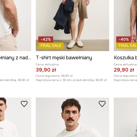
-42%
-40%
FINAL SALE
FINAL SAL
T-shirt męski bawełniany z nadrukiem
T-shirt męski bawełniany
Cena aktualna:
Cena aktualna
39,90 zł
29,90 zł
Cena regularna:
69,90 zł
Cena regularna
zed obniżką:
69,90 zł
Najniższa cena z 30 dni przed obniżką:
69,90 zł
Najniższa cena 