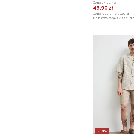
Akcesoria plażowe
Cena aktualna:
Ubrania i akcesoria
49,90 zł
dla psa
Cena regularna:
79,90 zł
Najniższa cena z 30 dni pr
-38%