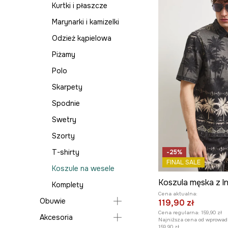
podróżne
Kurtki i płaszcze
Marynarki
Kalosze
Okulary
Marynarki i kamizelki
Piżamy
Kozaki i botki
Czapki i kapelusze
Odzież kąpielowa
Płaszcze
Szpilki
Szaliki i chusty
Piżamy
Skarpetki
Kapcie
Biżuteria
Polo
Spodnie
Breloki i smycze
Skarpety
Spódnice
Paski
Spodnie
Stroje kąpielowe
Portfele
Swetry
Sukienki
Kosmetyczki
Szorty
Swetry
Ręczniki plażowe
T-shirty
-25%
Szorty
FINAL SALE
Akcesoria plażowe
Koszule na wesele
Topy
Parasole
Komplety
T-shirty
Cena aktualna:
Rękawiczki
Obuwie
119,90 zł
Sukienki na wesele
Cena regularna:
159,90 zł
Ubrania i akcesoria
Akcesoria
Klapki i sandały
Najniższa cena od wprowad
Komplety
dla psa
159,90 zł