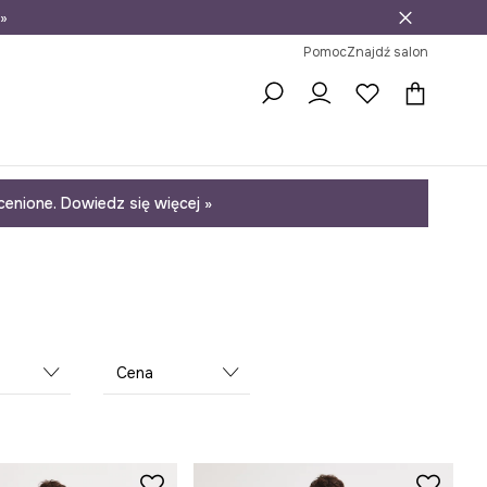
»
ni na zwrot
Pomoc
Znajdź salon
enione. Dowiedz się więcej »
Cena