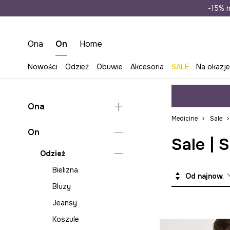
Wysyłka n
-15% n
Ona
On
Home
Nowości
Odzież
Obuwie
Akcesoria
SALE
Na okazj
Ona
Medicine
Sale
Odzież
On
Sale | 
Obuwie
Bielizna
Odzież
Akcesoria
Bluzy
Klapki i sandały
Bielizna
Od najnowszych
Jeansy
Espadryle
Torebki
Bluzy
Kombinezony
Lifestyle i trampki
Plecaki
Jeansy
Koszule i bluzki
Baleriny
Torby płócienne
Koszule
Kurtki
Mokasyny i półbuty
Bagaż i akcesoria