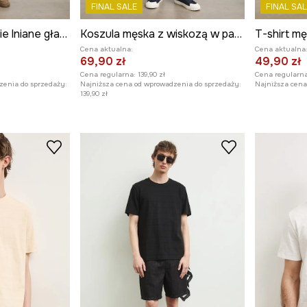
FINAL SALE
FINAL SAL
Szorty chino męskie lniane gładkie
Koszula męska z wiskozą w paski
T-shirt m
Cena aktualna:
Cena aktualna
69,90 zł
49,90 zł
Cena regularna:
139,90 zł
Cena regularna
zenia do sprzedaży:
Najniższa cena od wprowadzenia do sprzedaży:
Najniższa cena 
139,90 zł