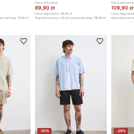
Cena aktualna:
Cena aktualna
89,90 zł
109,90 zł
Cena regularna:
139,90 zł
Cena regularna
zed obniżką:
79,90 zł
Najniższa cena z 30 dni przed obniżką:
139,90 zł
Najniższa cena 
-50%
-28%