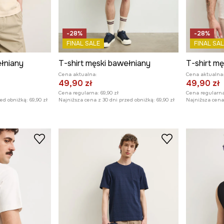
-28%
-28%
FINAL SALE
FINAL SAL
ełniany
T-shirt męski bawełniany
T-shirt m
Cena aktualna:
Cena aktualna
49,90 zł
49,90 zł
Cena regularna:
69,90 zł
Cena regularna
zed obniżką:
69,90 zł
Najniższa cena z 30 dni przed obniżką:
69,90 zł
Najniższa cena 