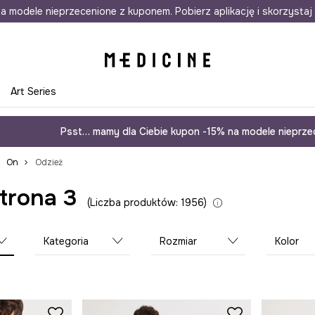
awet w 24h
a modele nieprzecenione z kuponem. Pobierz aplikację i skorzystaj 
Darmowa dostawa do salonów
30 d
e
Art Series
Psst… mamy dla Ciebie kupon -15% na modele nieprzec
On
Odzież
Strona 3
Liczba produktów: 1956
Kategoria
Rozmiar
Kolor