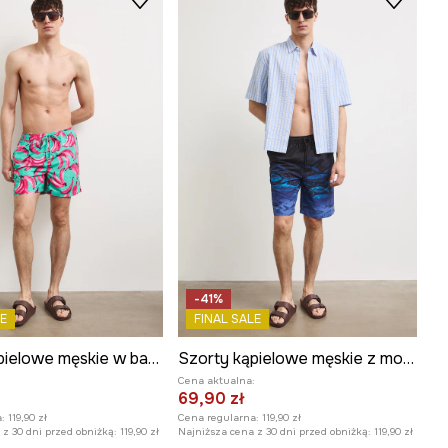
-41%
E
FINAL SALE
Szorty kąpielowe męskie w banany
Szorty kąpielowe męskie z motywem zwierzęcym
:
Cena aktualna:
69,90 zł
:
119,90 zł
Cena regularna:
119,90 zł
z 30 dni przed obniżką:
119,90 zł
Najniższa cena z 30 dni przed obniżką:
119,90 zł