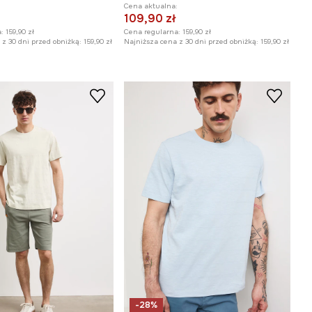
:
Cena aktualna:
109,90 zł
:
159,90 zł
Cena regularna:
159,90 zł
z 30 dni przed obniżką:
159,90 zł
Najniższa cena z 30 dni przed obniżką:
159,90 zł
-28%