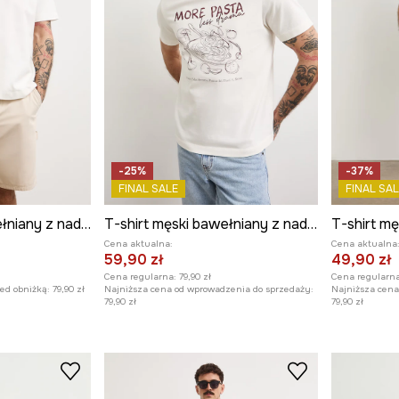
-25%
-37%
FINAL SALE
FINAL SAL
T-shirt męski bawełniany z nadrukiem
T-shirt męski bawełniany z nadrukiem
Cena aktualna:
Cena aktualna
59,90 zł
49,90 zł
Cena regularna:
79,90 zł
Cena regularna
zed obniżką:
79,90 zł
Najniższa cena od wprowadzenia do sprzedaży:
Najniższa cena
79,90 zł
79,90 zł