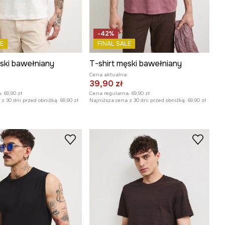
-42%
E
FINAL SALE
ęski bawełniany
T-shirt męski bawełniany
:
Cena aktualna:
39,90 zł
:
69,90 zł
Cena regularna:
69,90 zł
z 30 dni przed obniżką:
69,90 zł
Najniższa cena z 30 dni przed obniżką:
69,90 zł