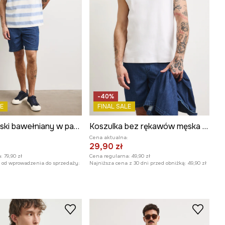
-40%
E
FINAL SALE
T-shirt męski bawełniany w paski
Koszulka bez rękawów męska bawełniana
:
Cena aktualna:
29,90 zł
:
79,90 zł
Cena regularna:
49,90 zł
 od wprowadzenia do sprzedaży:
Najniższa cena z 30 dni przed obniżką:
49,90 zł