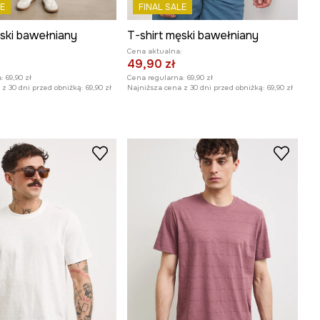
E
FINAL SALE
ęski bawełniany
T-shirt męski bawełniany
:
Cena aktualna:
49,90 zł
:
69,90 zł
Cena regularna:
69,90 zł
z 30 dni przed obniżką:
69,90 zł
Najniższa cena z 30 dni przed obniżką:
69,90 zł