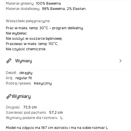
Materiał główny
:
100% Bawełna
Materiał dodatkowy
:
98% Bawełna, 2% Elastan
Wskazówki pielęgnacyjne
:
Prać w maks. temp. 30°C – program delikatny.
Nie wybielać.
Nie suszyć w suszarce bębnowej.
Prasować w maks. temp. 110°C.
Nie czyścić chemicznie.
Wymiary
Dekolt
:
okrągły
Krój
:
regular fit
Rodzaj rękawa
:
klasyczny
Wymiary
Długość
:
73,5 cm
Szerokość pod pachami
:
57,2 cm
Wymiary podane dla rozmiaru
:
L.
Model na zdjęciu ma 187 cm wzrostu i ma na sobie rozmiar L.