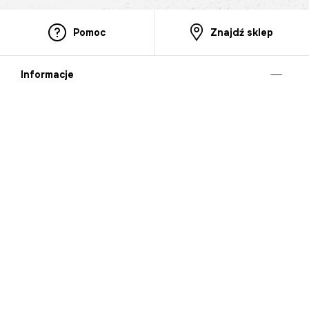
Pomoc
Znajdź sklep
Informacje
O nas
Nasze salony
Aplikacja mobilna
Zasady prezentowania towarów
Projekt Murale
Blog
Cooperation
Zgłaszanie naruszeń (whistleblowing)