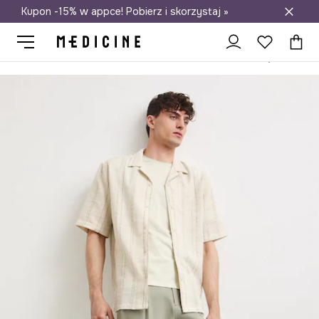
Kupon -15% w appce! Pobierz i skorzystaj »
Darmowa dostawa do salonów
Medicine
On
Odzież
Spodnie