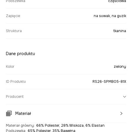
Podszewka
częściowa
Zapięcie
na suwak, na guzik
Struktura
tkanina
Dane produktu
Kolor
zielony
ID Produktu
RS26-SPMB05-81X
Producent
Materiał
Materiał główny
:
66% Poliester, 28% Wiskoza, 6% Elastan
Podszewka
:
65% Poliester, 35% Bawełna