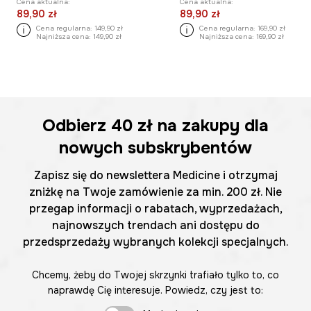
Cena aktualna:
Cena aktualna:
89,90 zł
89,90 zł
Cena regularna:
149,90 zł
Cena regularna:
169,90 zł
Najniższa cena:
149,90 zł
Najniższa cena:
169,90 zł
Odbierz
40 zł
na zakupy dla
nowych subskrybentów
Zapisz się do newslettera Medicine i otrzymaj
zniżkę na Twoje zamówienie za min. 200 zł. Nie
przegap informacji o rabatach, wyprzedażach,
najnowszych trendach ani dostępu do
przedsprzedaży wybranych kolekcji specjalnych.
Chcemy, żeby do Twojej skrzynki trafiało tylko to, co
naprawdę Cię interesuje. Powiedz, czy jest to: