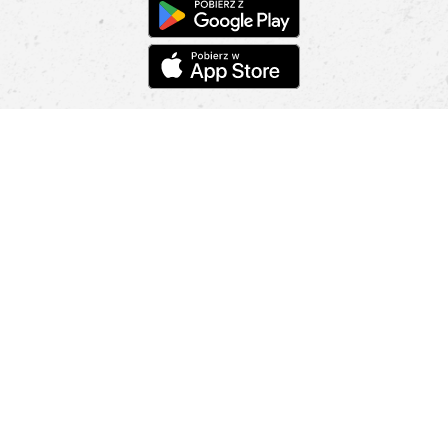
Pomoc
Znajdź sklep
Informacje
O nas
Nasze salony
Aplikacja mobilna
Zasady prezentowania towarów
Projekt Murale