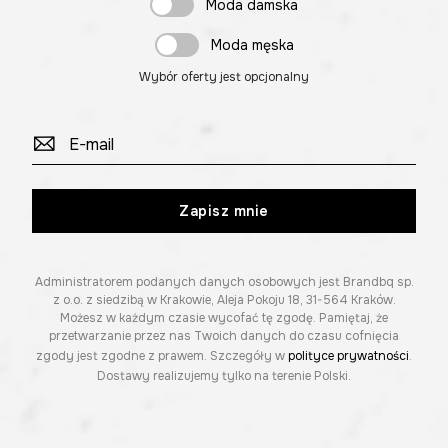
Moda damska
Moda męska
Wybór oferty jest opcjonalny
Zapisz mnie
Administratorem podanych danych osobowych jest Brandbq sp.
z o.o. z siedzibą w Krakowie, Aleja Pokoju 18, 31-564 Kraków.
Możesz w każdym czasie wycofać tę zgodę. Pamiętaj, że
przetwarzanie przez nas Twoich danych do czasu cofnięcia
zgody jest zgodne z prawem. Szczegóły w
polityce prywatności
.
Dostawy realizujemy tylko na terenie Polski.