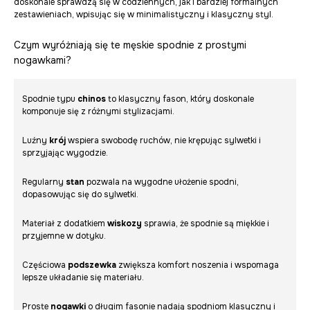
doskonale sprawdzą się w codziennych, jak i bardziej formalnych
zestawieniach, wpisując się w minimalistyczny i klasyczny styl.
Czym wyróżniają się te męskie spodnie z prostymi
nogawkami?
Spodnie typu
chinos
to klasyczny fason, który doskonale
komponuje się z różnymi stylizacjami.
Luźny
krój
wspiera swobodę ruchów, nie krępując sylwetki i
sprzyjając wygodzie.
Regularny
stan
pozwala na wygodne ułożenie spodni,
dopasowując się do sylwetki.
Materiał z dodatkiem
wiskozy
sprawia, że spodnie są miękkie i
przyjemne w dotyku.
Częściowa
podszewka
zwiększa komfort noszenia i wspomaga
lepsze układanie się materiału.
Proste
nogawki
o długim fasonie nadają spodniom klasyczny i