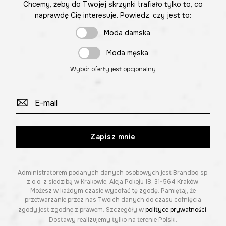
Chcemy, żeby do Twojej skrzynki trafiało tylko to, co
naprawdę Cię interesuje. Powiedz, czy jest to:
Moda damska
Moda męska
Wybór oferty jest opcjonalny
Zapisz mnie
Administratorem podanych danych osobowych jest Brandbq sp.
z o.o. z siedzibą w Krakowie, Aleja Pokoju 18, 31-564 Kraków.
Możesz w każdym czasie wycofać tę zgodę. Pamiętaj, że
przetwarzanie przez nas Twoich danych do czasu cofnięcia
zgody jest zgodne z prawem. Szczegóły w
polityce prywatności
.
Dostawy realizujemy tylko na terenie Polski.