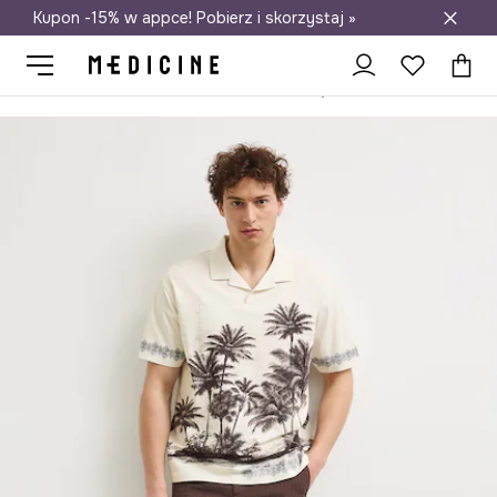
Kupon -15% w appce! Pobierz i skorzystaj »
Darmowa dostawa do salonów
Medicine
On
Odzież
Polo
Polo męskie bawełniane z elastanem z motywem roślinnym