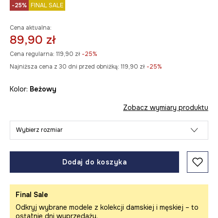
-25%
FINAL SALE
Cena aktualna:
89,90 zł
Cena regularna:
119,90 zł
-25%
Najniższa cena z 30 dni przed obniżką:
119,90 zł
 -25%
Kolor:
beżowy
Zobacz wymiary produktu
Wybierz rozmiar
Dodaj do koszyka
Final Sale
Odkryj wybrane modele z kolekcji damskiej i męskiej – to
ostatnie dni wyprzedaży.