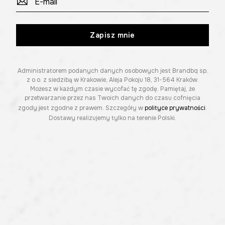
Zapisz mnie
Administratorem podanych danych osobowych jest Brandbq sp.
z o.o. z siedzibą w Krakowie, Aleja Pokoju 18, 31-564 Kraków.
Możesz w każdym czasie wycofać tę zgodę. Pamiętaj, że
przetwarzanie przez nas Twoich danych do czasu cofnięcia
zgody jest zgodne z prawem. Szczegóły w
polityce prywatności
.
Dostawy realizujemy tylko na terenie Polski.