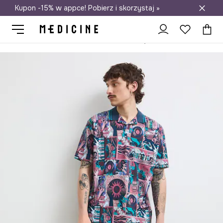
Kupon -15% w appce! Pobierz i skorzystaj »
Darmowa dostawa do salonów
Medicine
On
Odzież
Polo
Polo męskie bawełniane z elastanem